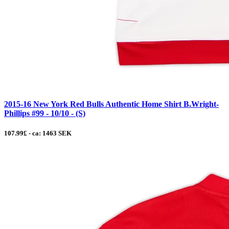
2015-16 New York Red Bulls Authentic Home Shirt B.Wright-
Phillips #99 - 10/10 - (S)
107.99£ - ca: 1463 SEK