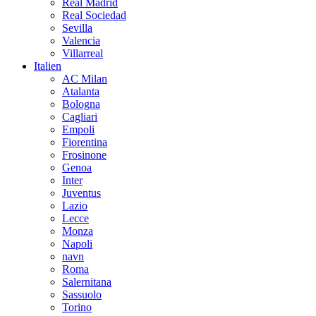
Real Madrid
Real Sociedad
Sevilla
Valencia
Villarreal
Italien
AC Milan
Atalanta
Bologna
Cagliari
Empoli
Fiorentina
Frosinone
Genoa
Inter
Juventus
Lazio
Lecce
Monza
Napoli
navn
Roma
Salernitana
Sassuolo
Torino