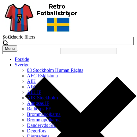
Search
Generic filters
Menu
Forside
Sverige
08 Stockholm Human Rights
AFC Eskilstuna
AIK
AIK
AIK IF
AIK Stockholm
Alingsas IF
Balltorps FF
Brommapojkarna
Brommapojkarna
Danderyds SK
Degerfors
Djurgadens