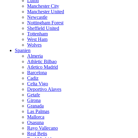
Luton
Manchester City
Manchester United
Newcastle
Nottingham Forest
Sheffield United
Tottenham
West Ham
Wolves
Spanien
Almeria
Athletic Bilbao
Atletico Madrid
Barcelona
Cadiz
Celta Vigo
Deportivo Alaves
Getafe
Girona
Granada
Las Palmas
Mallorca
Osasuna
Rayo Vallecano
Real Betis