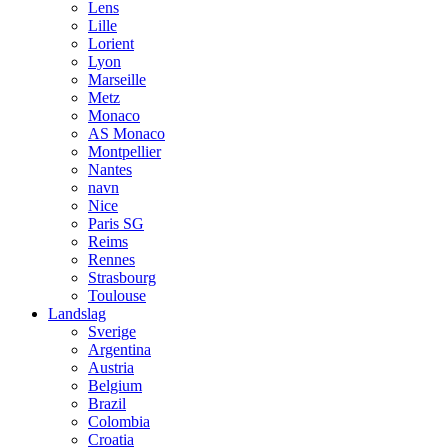
Lens
Lille
Lorient
Lyon
Marseille
Metz
Monaco
AS Monaco
Montpellier
Nantes
navn
Nice
Paris SG
Reims
Rennes
Strasbourg
Toulouse
Landslag
Sverige
Argentina
Austria
Belgium
Brazil
Colombia
Croatia