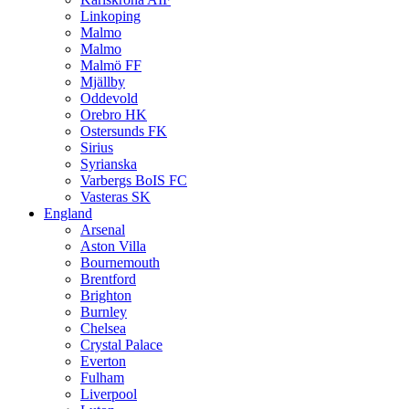
Linkoping
Malmo
Malmo
Malmö FF
Mjällby
Oddevold
Orebro HK
Ostersunds FK
Sirius
Syrianska
Varbergs BoIS FC
Vasteras SK
England
Arsenal
Aston Villa
Bournemouth
Brentford
Brighton
Burnley
Chelsea
Crystal Palace
Everton
Fulham
Liverpool