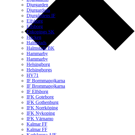
Djurgarden
Djurgardens
Djurgårdens IF
Elfsborg
Elfsborg
Enkopings SK
Häcken
Halmstads
Halmstads BK
Hammarby
Hammarby
Helsingborg
Helsingborgs
HV71
IF Bormmapojkarna
IF Brommapojkarna
IF Elfsborg
IFK Goteborg
IFK Gothenburg
IFK Norrköping
IFK Nykoping
IFK Värnamo
Kalmar FF
Kalmar FF
Karlskrona AIF