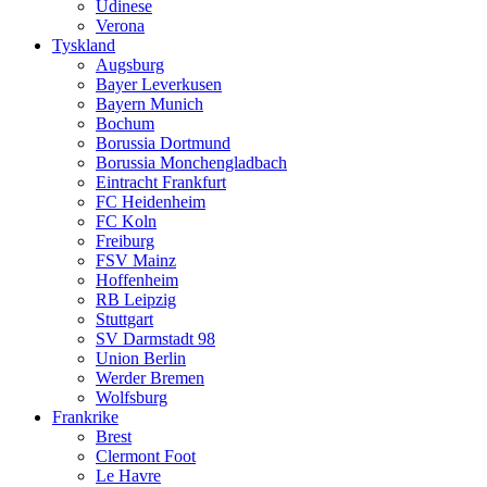
Udinese
Verona
Tyskland
Augsburg
Bayer Leverkusen
Bayern Munich
Bochum
Borussia Dortmund
Borussia Monchengladbach
Eintracht Frankfurt
FC Heidenheim
FC Koln
Freiburg
FSV Mainz
Hoffenheim
RB Leipzig
Stuttgart
SV Darmstadt 98
Union Berlin
Werder Bremen
Wolfsburg
Frankrike
Brest
Clermont Foot
Le Havre