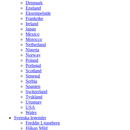
Denmark
England
Eksempelside
Frankrike
Ireland
Japan
Mexico
Morocco
Netherland
Nigeria
Norway
Poland
Portugal
Scotland
Senegal
Serbia
Spanien
Switzerland
Tyskland
Uruguay
USA
Wales
Svenska legender
Freddie Ljungberg
Håkan Mild