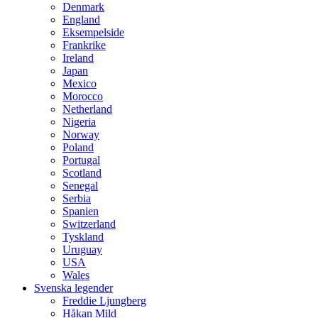
Denmark
England
Eksempelside
Frankrike
Ireland
Japan
Mexico
Morocco
Netherland
Nigeria
Norway
Poland
Portugal
Scotland
Senegal
Serbia
Spanien
Switzerland
Tyskland
Uruguay
USA
Wales
Svenska legender
Freddie Ljungberg
Håkan Mild