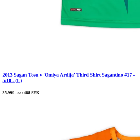
2013 Sagan Tosu v 'Omiya Ardija' Third Shirt Sagantino #17 -
5/10 - (L)
35.99£ - ca: 488 SEK