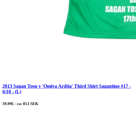
2013 Sagan Tosu v 'Omiya Ardija' Third Shirt Sagantino #17 -
6/10 - (L)
59.99£ - ca: 813 SEK