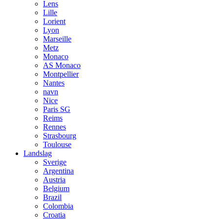
Lens
Lille
Lorient
Lyon
Marseille
Metz
Monaco
AS Monaco
Montpellier
Nantes
navn
Nice
Paris SG
Reims
Rennes
Strasbourg
Toulouse
Landslag
Sverige
Argentina
Austria
Belgium
Brazil
Colombia
Croatia