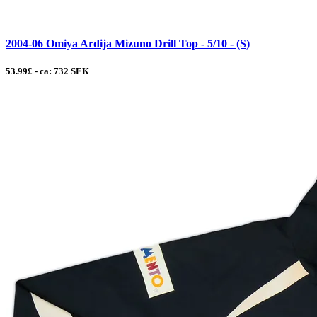
2004-06 Omiya Ardija Mizuno Drill Top - 5/10 - (S)
53.99£ - ca: 732 SEK