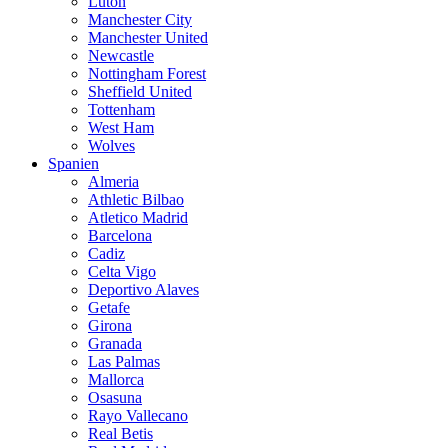
Luton
Manchester City
Manchester United
Newcastle
Nottingham Forest
Sheffield United
Tottenham
West Ham
Wolves
Spanien
Almeria
Athletic Bilbao
Atletico Madrid
Barcelona
Cadiz
Celta Vigo
Deportivo Alaves
Getafe
Girona
Granada
Las Palmas
Mallorca
Osasuna
Rayo Vallecano
Real Betis