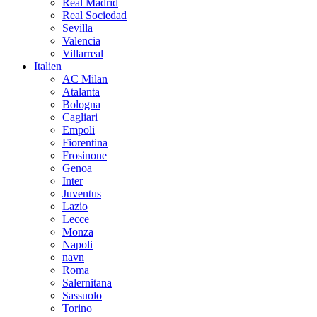
Real Madrid
Real Sociedad
Sevilla
Valencia
Villarreal
Italien
AC Milan
Atalanta
Bologna
Cagliari
Empoli
Fiorentina
Frosinone
Genoa
Inter
Juventus
Lazio
Lecce
Monza
Napoli
navn
Roma
Salernitana
Sassuolo
Torino