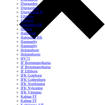
Djurgarden
Djurgardens
Djurgårdens IF
Elfsborg
Elfsborg
Enkopings SK
Häcken
Halmstads
Halmstads BK
Hammarby
Hammarby
Helsingborg
Helsingborgs
HV71
IF Bormmapojkarna
IF Brommapojkarna
IF Elfsborg
IFK Goteborg
IFK Gothenburg
IFK Norrköping
IFK Nykoping
IFK Värnamo
Kalmar FF
Kalmar FF
Karlskrona AIF