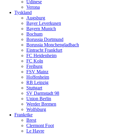
Udinese
Verona
Tyskland
Augsburg
Bayer Leverkusen
Bayern Munich
Bochum
Borussia Dortmund
Borussia Monchengladbach
Eintracht Frankfurt
FC Heidenheim
FC Koln
Freiburg
FSV Mainz
Hoffenheim
RB Leipzig
Stuttgart
SV Darmstadt 98
Union Berlin
Werder Bremen
Wolfsburg
Frankrike
Brest
Clermont Foot
Le Havre