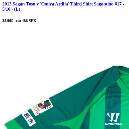
2013 Sagan Tosu v 'Omiya Ardija' Third Shirt Sagantino #17 -
5/10 - (L)
35.99£ - ca: 488 SEK