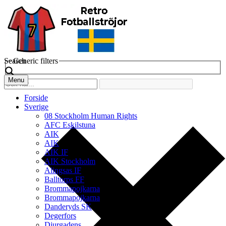
Search
Generic filters
Menu
Forside
Sverige
08 Stockholm Human Rights
AFC Eskilstuna
AIK
AIK
AIK IF
AIK Stockholm
Alingsas IF
Balltorps FF
Brommapojkarna
Brommapojkarna
Danderyds SK
Degerfors
Djurgadens