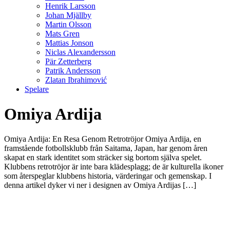
Henrik Larsson
Johan Mjällby
Martin Olsson
Mats Gren
Mattias Jonson
Niclas Alexandersson
Pär Zetterberg
Patrik Andersson
Zlatan Ibrahimović
Spelare
Omiya Ardija
Omiya Ardija: En Resa Genom Retrotröjor Omiya Ardija, en
framstående fotbollsklubb från Saitama, Japan, har genom åren
skapat en stark identitet som sträcker sig bortom själva spelet.
Klubbens retrotröjor är inte bara klädesplagg; de är kulturella ikoner
som återspeglar klubbens historia, värderingar och gemenskap. I
denna artikel dyker vi ner i designen av Omiya Ardijas […]