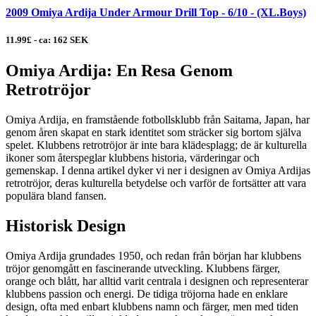
2009 Omiya Ardija Under Armour Drill Top - 6/10 - (XL.Boys)
11.99£ - ca: 162 SEK
Omiya Ardija: En Resa Genom
Retrotröjor
Omiya Ardija, en framstående fotbollsklubb från Saitama, Japan, har
genom åren skapat en stark identitet som sträcker sig bortom själva
spelet. Klubbens retrotröjor är inte bara klädesplagg; de är kulturella
ikoner som återspeglar klubbens historia, värderingar och
gemenskap. I denna artikel dyker vi ner i designen av Omiya Ardijas
retrotröjor, deras kulturella betydelse och varför de fortsätter att vara
populära bland fansen.
Historisk Design
Omiya Ardija grundades 1950, och redan från början har klubbens
tröjor genomgått en fascinerande utveckling. Klubbens färger,
orange och blått, har alltid varit centrala i designen och representerar
klubbens passion och energi. De tidiga tröjorna hade en enklare
design, ofta med enbart klubbens namn och färger, men med tiden