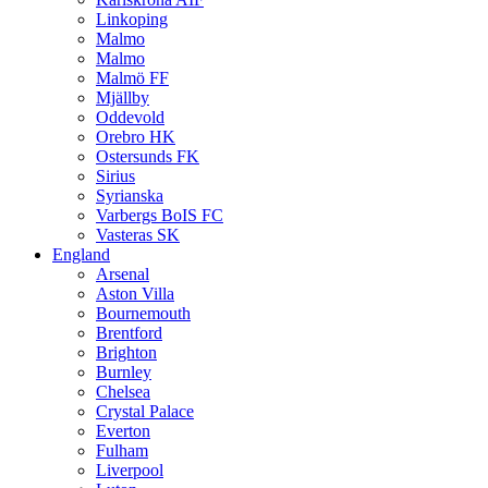
Linkoping
Malmo
Malmo
Malmö FF
Mjällby
Oddevold
Orebro HK
Ostersunds FK
Sirius
Syrianska
Varbergs BoIS FC
Vasteras SK
England
Arsenal
Aston Villa
Bournemouth
Brentford
Brighton
Burnley
Chelsea
Crystal Palace
Everton
Fulham
Liverpool