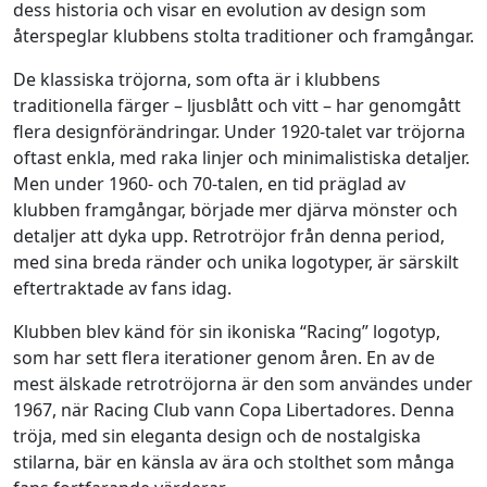
dess historia och visar en evolution av design som
återspeglar klubbens stolta traditioner och framgångar.
De klassiska tröjorna, som ofta är i klubbens
traditionella färger – ljusblått och vitt – har genomgått
flera designförändringar. Under 1920-talet var tröjorna
oftast enkla, med raka linjer och minimalistiska detaljer.
Men under 1960- och 70-talen, en tid präglad av
klubben framgångar, började mer djärva mönster och
detaljer att dyka upp. Retrotröjor från denna period,
med sina breda ränder och unika logotyper, är särskilt
eftertraktade av fans idag.
Klubben blev känd för sin ikoniska “Racing” logotyp,
som har sett flera iterationer genom åren. En av de
mest älskade retrotröjorna är den som användes under
1967, när Racing Club vann Copa Libertadores. Denna
tröja, med sin eleganta design och de nostalgiska
stilarna, bär en känsla av ära och stolthet som många