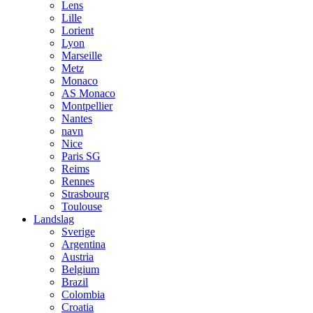
Lens
Lille
Lorient
Lyon
Marseille
Metz
Monaco
AS Monaco
Montpellier
Nantes
navn
Nice
Paris SG
Reims
Rennes
Strasbourg
Toulouse
Landslag
Sverige
Argentina
Austria
Belgium
Brazil
Colombia
Croatia