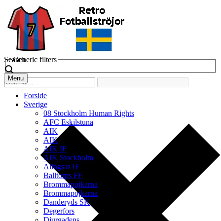
Search
Generic filters
Menu
Forside
Sverige
08 Stockholm Human Rights
AFC Eskilstuna
AIK
AIK
AIK IF
AIK Stockholm
Alingsas IF
Balltorps FF
Brommapojkarna
Brommapojkarna
Danderyds SK
Degerfors
Djurgadens