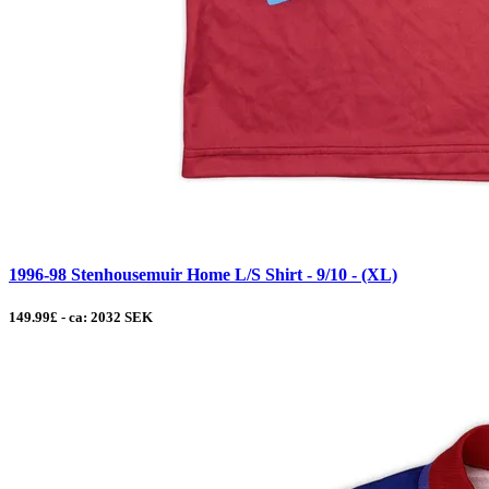
1996-98 Stenhousemuir Home L/S Shirt - 9/10 - (XL)
149.99£ - ca: 2032 SEK