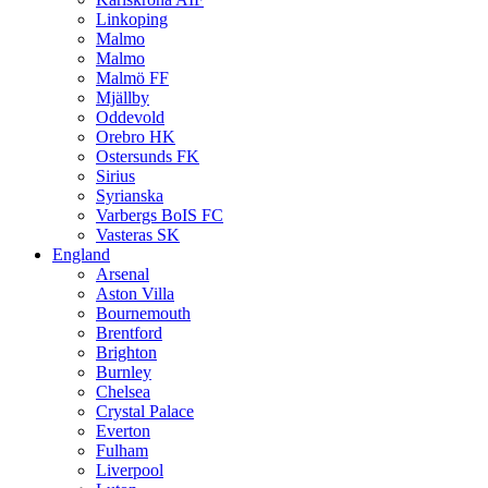
Linkoping
Malmo
Malmo
Malmö FF
Mjällby
Oddevold
Orebro HK
Ostersunds FK
Sirius
Syrianska
Varbergs BoIS FC
Vasteras SK
England
Arsenal
Aston Villa
Bournemouth
Brentford
Brighton
Burnley
Chelsea
Crystal Palace
Everton
Fulham
Liverpool