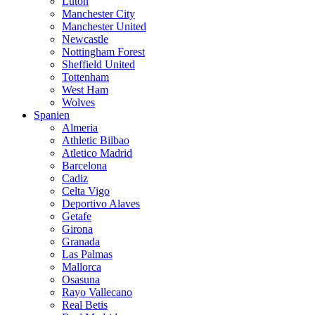
Luton
Manchester City
Manchester United
Newcastle
Nottingham Forest
Sheffield United
Tottenham
West Ham
Wolves
Spanien
Almeria
Athletic Bilbao
Atletico Madrid
Barcelona
Cadiz
Celta Vigo
Deportivo Alaves
Getafe
Girona
Granada
Las Palmas
Mallorca
Osasuna
Rayo Vallecano
Real Betis