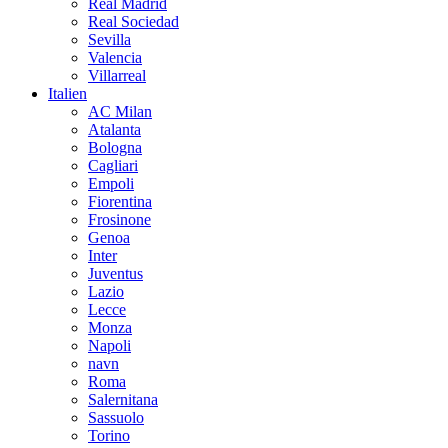
Real Madrid
Real Sociedad
Sevilla
Valencia
Villarreal
Italien
AC Milan
Atalanta
Bologna
Cagliari
Empoli
Fiorentina
Frosinone
Genoa
Inter
Juventus
Lazio
Lecce
Monza
Napoli
navn
Roma
Salernitana
Sassuolo
Torino