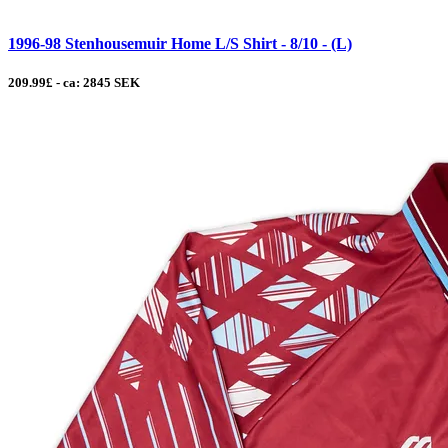
1996-98 Stenhousemuir Home L/S Shirt - 8/10 - (L)
209.99£ - ca: 2845 SEK