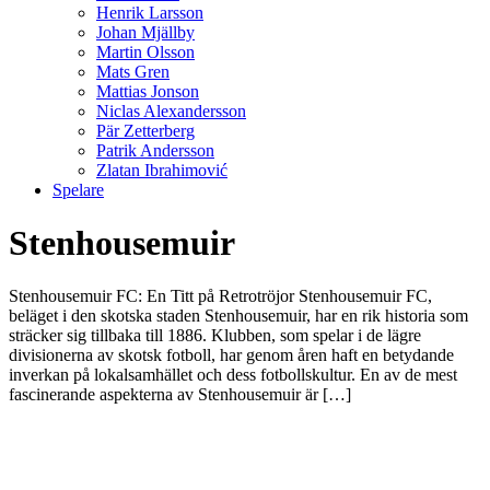
Henrik Larsson
Johan Mjällby
Martin Olsson
Mats Gren
Mattias Jonson
Niclas Alexandersson
Pär Zetterberg
Patrik Andersson
Zlatan Ibrahimović
Spelare
Stenhousemuir
Stenhousemuir FC: En Titt på Retrotröjor Stenhousemuir FC,
beläget i den skotska staden Stenhousemuir, har en rik historia som
sträcker sig tillbaka till 1886. Klubben, som spelar i de lägre
divisionerna av skotsk fotboll, har genom åren haft en betydande
inverkan på lokalsamhället och dess fotbollskultur. En av de mest
fascinerande aspekterna av Stenhousemuir är […]