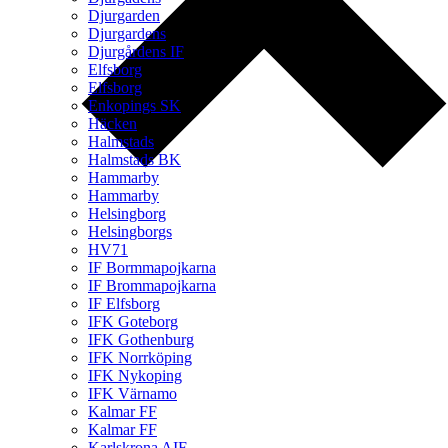
Djurgarden
Djurgardens
Djurgårdens IF
Elfsborg
Elfsborg
Enkopings SK
Häcken
Halmstads
Halmstads BK
Hammarby
Hammarby
Helsingborg
Helsingborgs
HV71
IF Bormmapojkarna
IF Brommapojkarna
IF Elfsborg
IFK Goteborg
IFK Gothenburg
IFK Norrköping
IFK Nykoping
IFK Värnamo
Kalmar FF
Kalmar FF
Karlskrona AIF