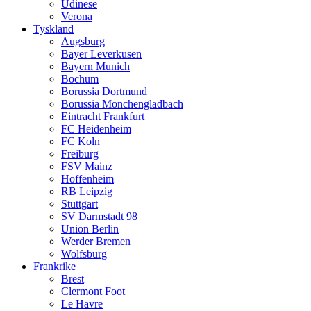
Udinese
Verona
Tyskland
Augsburg
Bayer Leverkusen
Bayern Munich
Bochum
Borussia Dortmund
Borussia Monchengladbach
Eintracht Frankfurt
FC Heidenheim
FC Koln
Freiburg
FSV Mainz
Hoffenheim
RB Leipzig
Stuttgart
SV Darmstadt 98
Union Berlin
Werder Bremen
Wolfsburg
Frankrike
Brest
Clermont Foot
Le Havre