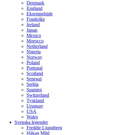
Denmark
England
Eksempelside
Frankrike
Ireland
Japan
Mexico
Morocco
Netherland
Nigeria
Norway
Poland
Portugal
Scotland
Senegal
Serbia
Spanien
Switzerland
Tyskland
Uruguay
USA
Wales
Svenska legender
Freddie Ljungberg
Håkan Mild