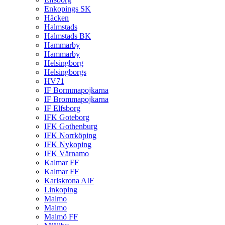
Enkopings SK
Häcken
Halmstads
Halmstads BK
Hammarby
Hammarby
Helsingborg
Helsingborgs
HV71
IF Bormmapojkarna
IF Brommapojkarna
IF Elfsborg
IFK Goteborg
IFK Gothenburg
IFK Norrköping
IFK Nykoping
IFK Värnamo
Kalmar FF
Kalmar FF
Karlskrona AIF
Linkoping
Malmo
Malmo
Malmö FF