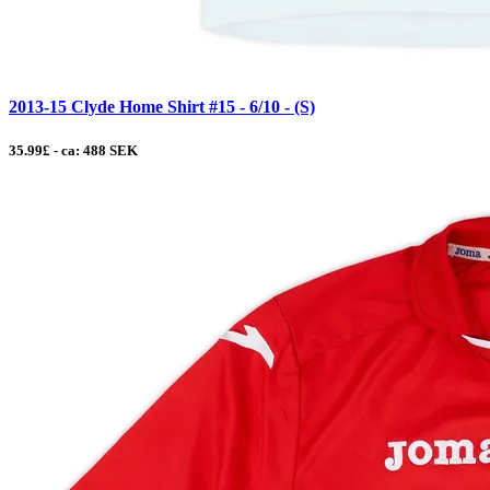
2013-15 Clyde Home Shirt #15 - 6/10 - (S)
35.99£ - ca: 488 SEK