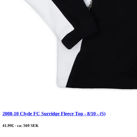
2008-10 Clyde FC Surridge Fleece Top - 8/10 - (S)
41.99£ - ca: 569 SEK