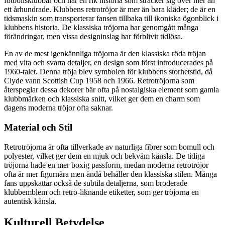
fotbollsklubbar och har en rik historia som sträcker sig över mer än
ett århundrade. Klubbens retrotröjor är mer än bara kläder; de är en
tidsmaskin som transporterar fansen tillbaka till ikoniska ögonblick i
klubbens historia. De klassiska tröjorna har genomgått många
förändringar, men vissa designinslag har förblivit tidlösa.
En av de mest igenkännliga tröjorna är den klassiska röda tröjan
med vita och svarta detaljer, en design som först introducerades på
1960-talet. Denna tröja blev symbolen för klubbens storhetstid, då
Clyde vann Scottish Cup 1958 och 1966. Retrotröjorna som
återspeglar dessa dekorer bär ofta på nostalgiska element som gamla
klubbmärken och klassiska snitt, vilket ger dem en charm som
dagens moderna tröjor ofta saknar.
Material och Stil
Retrotröjorna är ofta tillverkade av naturliga fibrer som bomull och
polyester, vilket ger dem en mjuk och bekväm känsla. De tidiga
tröjorna hade en mer boxig passform, medan moderna retrotröjor
ofta är mer figurnära men ändå behåller den klassiska stilen. Många
fans uppskattar också de subtila detaljerna, som broderade
klubbemblem och retro-liknande etiketter, som ger tröjorna en
autentisk känsla.
Kulturell Betydelse