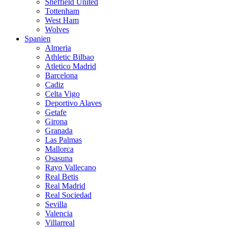
Sheffield United
Tottenham
West Ham
Wolves
Spanien
Almeria
Athletic Bilbao
Atletico Madrid
Barcelona
Cadiz
Celta Vigo
Deportivo Alaves
Getafe
Girona
Granada
Las Palmas
Mallorca
Osasuna
Rayo Vallecano
Real Betis
Real Madrid
Real Sociedad
Sevilla
Valencia
Villarreal