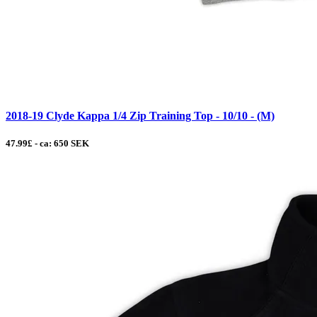
2018-19 Clyde Kappa 1/4 Zip Training Top - 10/10 - (M)
47.99£ - ca: 650 SEK