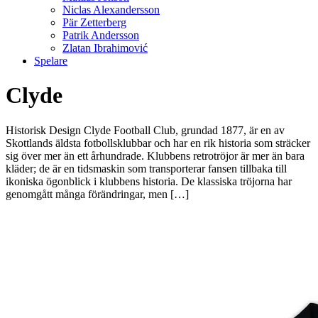
Niclas Alexandersson
Pär Zetterberg
Patrik Andersson
Zlatan Ibrahimović
Spelare
Clyde
Historisk Design Clyde Football Club, grundad 1877, är en av
Skottlands äldsta fotbollsklubbar och har en rik historia som sträcker
sig över mer än ett århundrade. Klubbens retrotröjor är mer än bara
kläder; de är en tidsmaskin som transporterar fansen tillbaka till
ikoniska ögonblick i klubbens historia. De klassiska tröjorna har
genomgått många förändringar, men […]