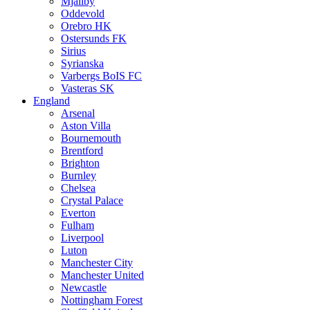
Mjällby
Oddevold
Orebro HK
Ostersunds FK
Sirius
Syrianska
Varbergs BoIS FC
Vasteras SK
England
Arsenal
Aston Villa
Bournemouth
Brentford
Brighton
Burnley
Chelsea
Crystal Palace
Everton
Fulham
Liverpool
Luton
Manchester City
Manchester United
Newcastle
Nottingham Forest