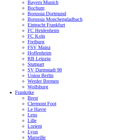
Bayern Munich
Bochum
Borussia Dortmund
Borussia Monchengladbach
Eintracht Frankfurt
FC Heidenheim
FC Koln
Freiburg
FSV Mainz
Hoffenheim
RB Leipzig
Stuttgart
SV Darmstadt 98
Union Berlin
Werder Bremen
Wolfsburg
Frankrike
Brest
Clermont Foot
Le Havre
Lens
Lille
Lorient
Lyon
Marseille