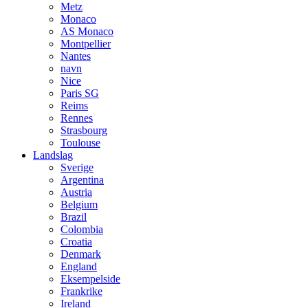
Metz
Monaco
AS Monaco
Montpellier
Nantes
navn
Nice
Paris SG
Reims
Rennes
Strasbourg
Toulouse
Landslag
Sverige
Argentina
Austria
Belgium
Brazil
Colombia
Croatia
Denmark
England
Eksempelside
Frankrike
Ireland