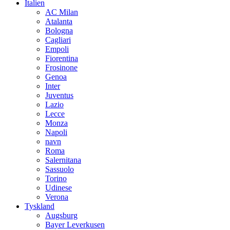
Italien
AC Milan
Atalanta
Bologna
Cagliari
Empoli
Fiorentina
Frosinone
Genoa
Inter
Juventus
Lazio
Lecce
Monza
Napoli
navn
Roma
Salernitana
Sassuolo
Torino
Udinese
Verona
Tyskland
Augsburg
Bayer Leverkusen