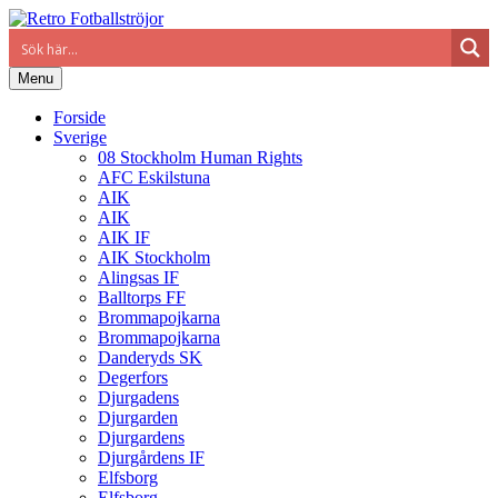
Menu
Forside
Sverige
08 Stockholm Human Rights
AFC Eskilstuna
AIK
AIK
AIK IF
AIK Stockholm
Alingsas IF
Balltorps FF
Brommapojkarna
Brommapojkarna
Danderyds SK
Degerfors
Djurgadens
Djurgarden
Djurgardens
Djurgårdens IF
Elfsborg
Elfsborg