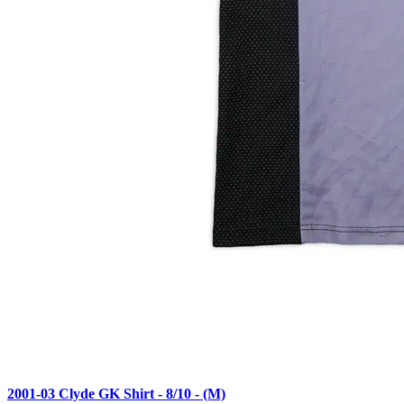
2001-03 Clyde GK Shirt - 8/10 - (M)