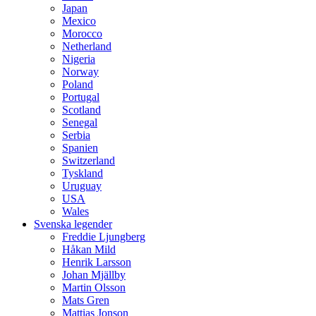
Japan
Mexico
Morocco
Netherland
Nigeria
Norway
Poland
Portugal
Scotland
Senegal
Serbia
Spanien
Switzerland
Tyskland
Uruguay
USA
Wales
Svenska legender
Freddie Ljungberg
Håkan Mild
Henrik Larsson
Johan Mjällby
Martin Olsson
Mats Gren
Mattias Jonson