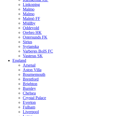
Linkoping
Malmo
Malmo
Malmö FF
Mjällby
Oddevold
Orebro HK
Ostersunds FK
Sirius
Syrianska
Varbergs BoIS FC
Vasteras SK
England
Arsenal
Aston Villa
Bournemouth
Brentford
Brighton
Burnley
Chelsea
Crystal Palace
Everton
Fulham
Liverpool