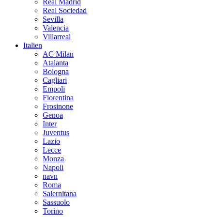
Real Madrid
Real Sociedad
Sevilla
Valencia
Villarreal
Italien
AC Milan
Atalanta
Bologna
Cagliari
Empoli
Fiorentina
Frosinone
Genoa
Inter
Juventus
Lazio
Lecce
Monza
Napoli
navn
Roma
Salernitana
Sassuolo
Torino