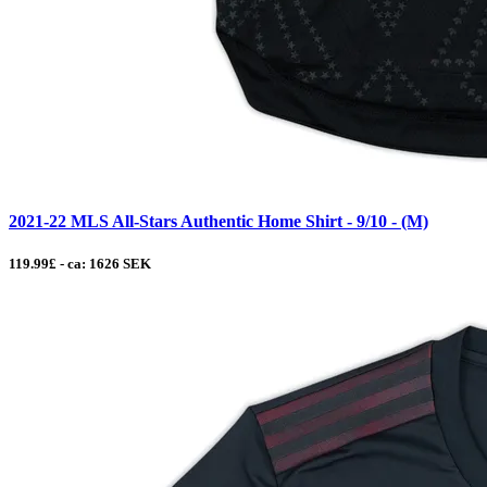
2021-22 MLS All-Stars Authentic Home Shirt - 9/10 - (M)
119.99£ - ca: 1626 SEK