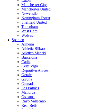
Luton
Manchester City
Manchester United
Newcastle
Nottingham Forest
Sheffield United
Tottenham
West Ham
Wolves
Spanien
Almeria
Athletic Bilbao
Atletico Madrid
Barcelona
Cadiz
Celta Vigo
Deportivo Alaves
Getafe
Girona
Granada
Las Palmas
Mallorca
Osasuna
Rayo Vallecano
Real Betis