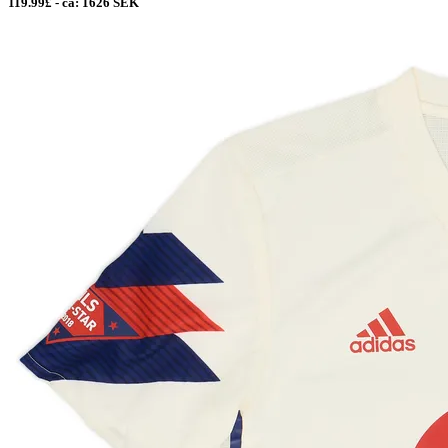
119.99£ - ca: 1626 SEK