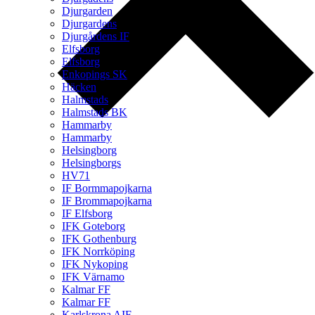
Djurgarden
Djurgardens
Djurgårdens IF
Elfsborg
Elfsborg
Enkopings SK
Häcken
Halmstads
Halmstads BK
Hammarby
Hammarby
Helsingborg
Helsingborgs
HV71
IF Bormmapojkarna
IF Brommapojkarna
IF Elfsborg
IFK Goteborg
IFK Gothenburg
IFK Norrköping
IFK Nykoping
IFK Värnamo
Kalmar FF
Kalmar FF
Karlskrona AIF