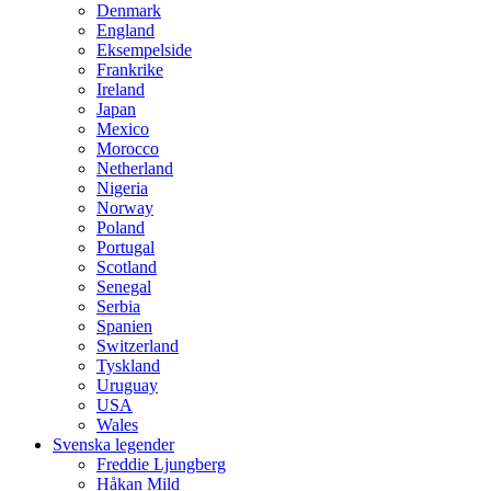
Denmark
England
Eksempelside
Frankrike
Ireland
Japan
Mexico
Morocco
Netherland
Nigeria
Norway
Poland
Portugal
Scotland
Senegal
Serbia
Spanien
Switzerland
Tyskland
Uruguay
USA
Wales
Svenska legender
Freddie Ljungberg
Håkan Mild