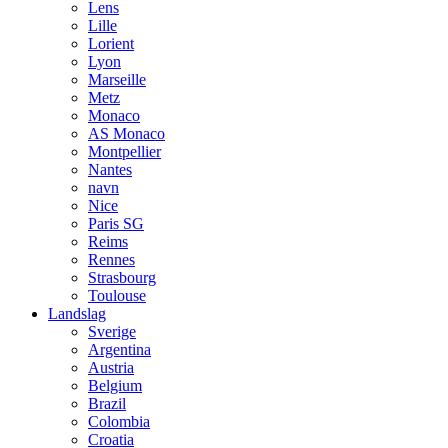
Lens
Lille
Lorient
Lyon
Marseille
Metz
Monaco
AS Monaco
Montpellier
Nantes
navn
Nice
Paris SG
Reims
Rennes
Strasbourg
Toulouse
Landslag
Sverige
Argentina
Austria
Belgium
Brazil
Colombia
Croatia