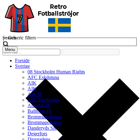
Search
Generic filters
Menu
Forside
Sverige
08 Stockholm Human Rights
AFC Eskilstuna
AIK
AIK
AIK IF
AIK Stockholm
Alingsas IF
Balltorps FF
Brommapojkarna
Brommapojkarna
Danderyds SK
Degerfors
Djurgadens