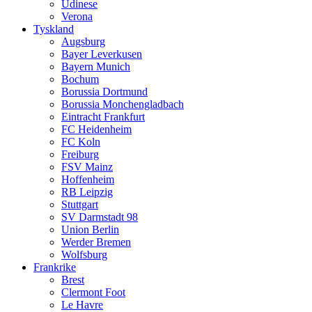
Udinese
Verona
Tyskland
Augsburg
Bayer Leverkusen
Bayern Munich
Bochum
Borussia Dortmund
Borussia Monchengladbach
Eintracht Frankfurt
FC Heidenheim
FC Koln
Freiburg
FSV Mainz
Hoffenheim
RB Leipzig
Stuttgart
SV Darmstadt 98
Union Berlin
Werder Bremen
Wolfsburg
Frankrike
Brest
Clermont Foot
Le Havre