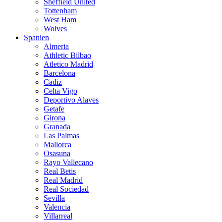
Sheffield United
Tottenham
West Ham
Wolves
Spanien
Almeria
Athletic Bilbao
Atletico Madrid
Barcelona
Cadiz
Celta Vigo
Deportivo Alaves
Getafe
Girona
Granada
Las Palmas
Mallorca
Osasuna
Rayo Vallecano
Real Betis
Real Madrid
Real Sociedad
Sevilla
Valencia
Villarreal