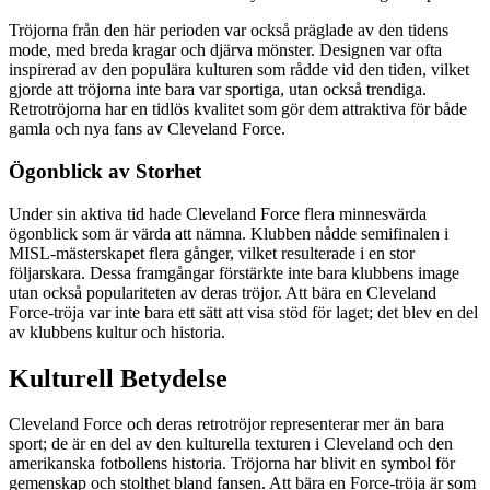
Tröjorna från den här perioden var också präglade av den tidens
mode, med breda kragar och djärva mönster. Designen var ofta
inspirerad av den populära kulturen som rådde vid den tiden, vilket
gjorde att tröjorna inte bara var sportiga, utan också trendiga.
Retrotröjorna har en tidlös kvalitet som gör dem attraktiva för både
gamla och nya fans av Cleveland Force.
Ögonblick av Storhet
Under sin aktiva tid hade Cleveland Force flera minnesvärda
ögonblick som är värda att nämna. Klubben nådde semifinalen i
MISL-mästerskapet flera gånger, vilket resulterade i en stor
följarskara. Dessa framgångar förstärkte inte bara klubbens image
utan också populariteten av deras tröjor. Att bära en Cleveland
Force-tröja var inte bara ett sätt att visa stöd för laget; det blev en del
av klubbens kultur och historia.
Kulturell Betydelse
Cleveland Force och deras retrotröjor representerar mer än bara
sport; de är en del av den kulturella texturen i Cleveland och den
amerikanska fotbollens historia. Tröjorna har blivit en symbol för
gemenskap och stolthet bland fansen. Att bära en Force-tröja är som