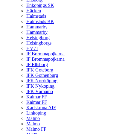
Enkopings SK
Häcken
Halmstads
Halmstads BK
Hammarby
Hammarby
Helsingborg
Helsingborgs
HV71
IF Bormmapojkarna
IF Brommapojkarna
IF Elfsborg
IFK Goteborg
IFK Gothenburg
IFK Norrköping
IFK Nykoping
IFK Värnamo
Kalmar FF
Kalmar FF
Karlskrona AIF
Linkoping
Malmo
Malmo
Malmö FF