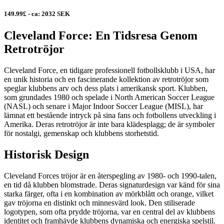
149.99£ - ca: 2032 SEK
Cleveland Force: En Tidsresa Genom
Retrotröjor
Cleveland Force, en tidigare professionell fotbollsklubb i USA, har
en unik historia och en fascinerande kollektion av retrotröjor som
speglar klubbens arv och dess plats i amerikansk sport. Klubben,
som grundades 1980 och spelade i North American Soccer League
(NASL) och senare i Major Indoor Soccer League (MISL), har
lämnat ett bestående intryck på sina fans och fotbollens utveckling i
Amerika. Deras retrotröjor är inte bara klädesplagg; de är symboler
för nostalgi, gemenskap och klubbens storhetstid.
Historisk Design
Cleveland Forces tröjor är en återspegling av 1980- och 1990-talen,
en tid då klubben blomstrade. Deras signaturdesign var känd för sina
starka färger, ofta i en kombination av mörkblått och orange, vilket
gav tröjorna en distinkt och minnesvärd look. Den stiliserade
logotypen, som ofta prydde tröjorna, var en central del av klubbens
identitet och framhävde klubbens dynamiska och energiska spelstil.