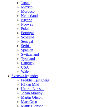
Japan
Mexico
Morocco
Netherland
Nigeria
Norway
Poland
Portugal
Scotland
Senegal
Serbia
Spanien
Switzerland
Tyskland
Uruguay
USA
Wales
Svenska legender
Freddie Ljungberg
Håkan Mild
Henrik Larsson
Johan Mjällby
Martin Olsson
Mats Gren
Mattias Jonson