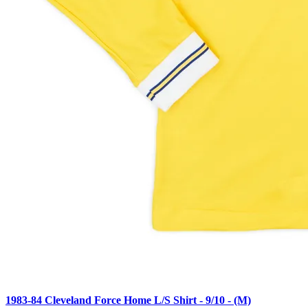
1983-84 Cleveland Force Home L/S Shirt - 9/10 - (M)