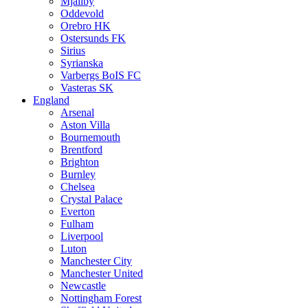
Mjällby
Oddevold
Orebro HK
Ostersunds FK
Sirius
Syrianska
Varbergs BoIS FC
Vasteras SK
England
Arsenal
Aston Villa
Bournemouth
Brentford
Brighton
Burnley
Chelsea
Crystal Palace
Everton
Fulham
Liverpool
Luton
Manchester City
Manchester United
Newcastle
Nottingham Forest