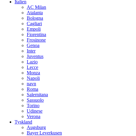
Italien
AC Milan
Atalanta
Bologna
Cagliari
Empoli
Fiorentina
Frosinone
Genoa
Inter
Juventus
Lazio
Lecce
Monza
Napoli
navn
Roma
Salernitana
Sassuolo
Torino
Udinese
Verona
Tyskland
Augsburg
Bayer Leverkusen