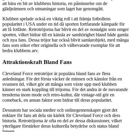
att bära en bit av klubbens historia, en påminnelse om de
glädjeämnen och utmaningar som laget har genomgått.
Klubben spelade också en viktig roll i att främja fotbollens
popularitet i USA under en tid då sporten fortfarande kämpade för
att få fotfäste. Retrotröjorna har blivit en del av nostalgin som omger
sporten, vilket bidrar till en känsla av samhörighet bland både gamla
och nya fans. Dessa tröjor har också blivit samlarobjekt, med många
fans som söker efter originella och välbevarade exemplar för att
hedra klubbens arv.
Attraktionskraft Bland Fans
Cleveland Force retrotröjor är populära bland fans av flera
anledningar. För det första väcker de minnen och känslor från en
svunnen tid, vilket gör att många som växte upp med klubben
känner en stark koppling till tröjorna. För det andra är de nuvarande
trenderna inom mode och retro-kultur, där vintage-stil gör en
comeback, en annan faktor som bidrar till deras popularitet.
Dessutom har sociala medier och onlinegemenskaper gjort det
enklare för fans att dela sin kärlek för Cleveland Force och dess
historia. Retrotröjorna är ofta en del av dessa diskussioner, vilket
ytterligare förstärker deras kulturella betydelse och status bland
fansen.