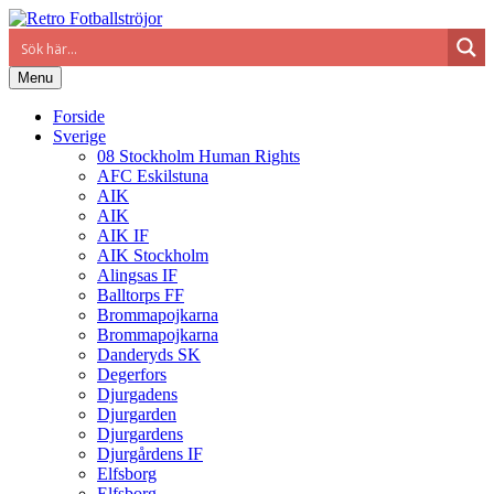
Menu
Forside
Sverige
08 Stockholm Human Rights
AFC Eskilstuna
AIK
AIK
AIK IF
AIK Stockholm
Alingsas IF
Balltorps FF
Brommapojkarna
Brommapojkarna
Danderyds SK
Degerfors
Djurgadens
Djurgarden
Djurgardens
Djurgårdens IF
Elfsborg
Elfsborg