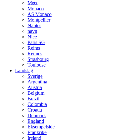
Metz
Monaco
AS Monaco
Montpellier
Nantes
navn
Nice
Paris SG
Reims
Rennes
Strasbourg
Toulouse
Landslag
Sverige
Argentina
Austria
Belgium
Brazil
Colombia
Croatia
Denmark
England
Eksempelside
Frankrike
Ireland