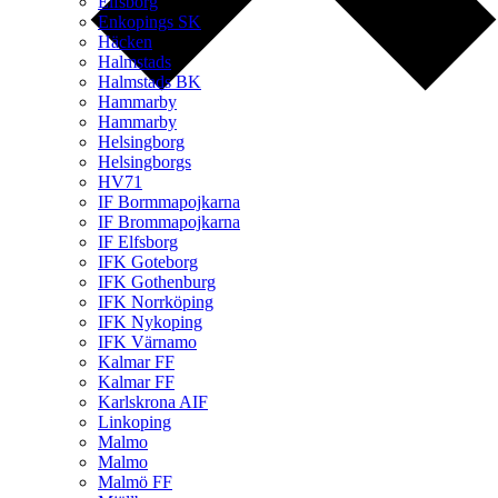
Elfsborg
Enkopings SK
Häcken
Halmstads
Halmstads BK
Hammarby
Hammarby
Helsingborg
Helsingborgs
HV71
IF Bormmapojkarna
IF Brommapojkarna
IF Elfsborg
IFK Goteborg
IFK Gothenburg
IFK Norrköping
IFK Nykoping
IFK Värnamo
Kalmar FF
Kalmar FF
Karlskrona AIF
Linkoping
Malmo
Malmo
Malmö FF