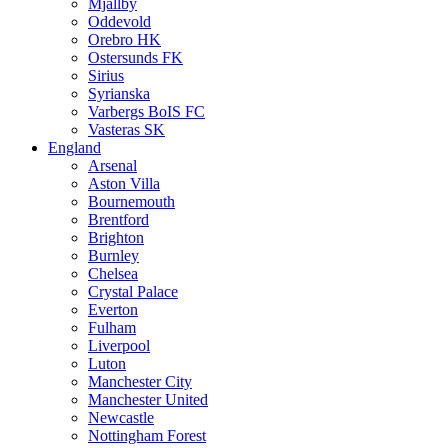
Mjällby
Oddevold
Orebro HK
Ostersunds FK
Sirius
Syrianska
Varbergs BoIS FC
Vasteras SK
England
Arsenal
Aston Villa
Bournemouth
Brentford
Brighton
Burnley
Chelsea
Crystal Palace
Everton
Fulham
Liverpool
Luton
Manchester City
Manchester United
Newcastle
Nottingham Forest