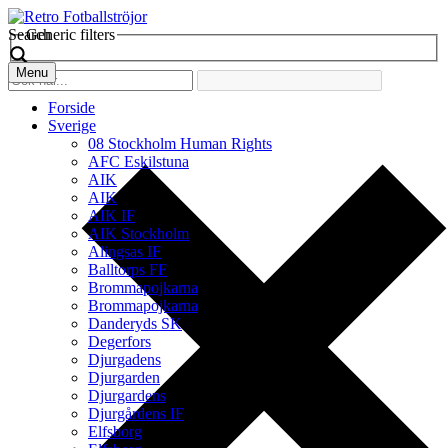
Search
Generic filters
Menu
Forside
Sverige
08 Stockholm Human Rights
AFC Eskilstuna
AIK
AIK
AIK IF
AIK Stockholm
Alingsas IF
Balltorps FF
Brommapojkarna
Brommapojkarna
Danderyds SK
Degerfors
Djurgadens
Djurgarden
Djurgardens
Djurgårdens IF
Elfsborg