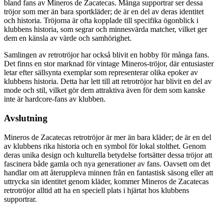
bland fans av Mineros de Zacatecas. Många supportrar ser dessa
tröjor som mer än bara sportkläder; de är en del av deras identitet
och historia. Tröjorna är ofta kopplade till specifika ögonblick i
klubbens historia, som segrar och minnesvärda matcher, vilket ger
dem en känsla av värde och samhörighet.
Samlingen av retrotröjor har också blivit en hobby för många fans.
Det finns en stor marknad för vintage Mineros-tröjor, där entusiaster
letar efter sällsynta exemplar som representerar olika epoker av
klubbens historia. Detta har lett till att retrotröjor har blivit en del av
mode och stil, vilket gör dem attraktiva även för dem som kanske
inte är hardcore-fans av klubben.
Avslutning
Mineros de Zacatecas retrotröjor är mer än bara kläder; de är en del
av klubbens rika historia och en symbol för lokal stolthet. Genom
deras unika design och kulturella betydelse fortsätter dessa tröjor att
fascinera både gamla och nya generationer av fans. Oavsett om det
handlar om att återuppleva minnen från en fantastisk säsong eller att
uttrycka sin identitet genom kläder, kommer Mineros de Zacatecas
retrotröjor alltid att ha en speciell plats i hjärtat hos klubbens
supportrar.