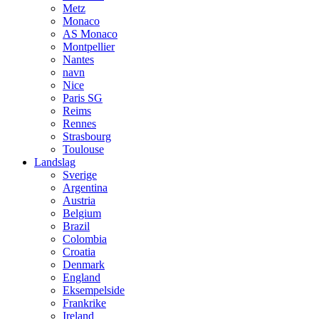
Metz
Monaco
AS Monaco
Montpellier
Nantes
navn
Nice
Paris SG
Reims
Rennes
Strasbourg
Toulouse
Landslag
Sverige
Argentina
Austria
Belgium
Brazil
Colombia
Croatia
Denmark
England
Eksempelside
Frankrike
Ireland