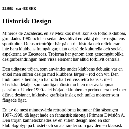
35.99£ - ca: 488 SEK
Historisk Design
Mineros de Zacatecas, en av Mexikos mest ikoniska fotbollsklubbar,
grundades 1985 och har sedan dess blivit en viktig del av regionens
sportkultur. Deras retrotröjor bär på en rik historia och reflekterar
inte bara klubbens framgångar, utan också de kulturella och sociala
aspekterna av Zacatecas. Tröjorna har genom åren genomgått olika
designförändringar, men vissa element har alltid förblivit centrala.
Den tidigaste tröjan, som användes under klubbens debutår, var en
enkel men stilren design med klubbens färger – röd och vit. Den
traditionella hemtröjan har ofta haft en viss retro känsla, med
klassiska detaljer som randiga mönster och en mer avslappnad
passform. Under 1990-talet började klubben experimentera med mer
djärva designer, inklusive grafiska inslag och unika mönster som
fångade ögat.
En av de mest minnesvärda retrotröjorna kommer från säsongen
1997-1998, då laget hade en fantastisk säsong i Primera División A.
Den tröjan kännetecknades av en stilren design med en stor
klubblogotyp på bröstet och smala ränder som gav den en klassisk