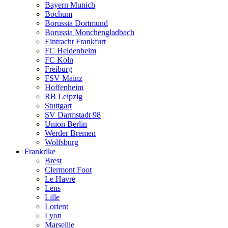
Bayern Munich
Bochum
Borussia Dortmund
Borussia Monchengladbach
Eintracht Frankfurt
FC Heidenheim
FC Koln
Freiburg
FSV Mainz
Hoffenheim
RB Leipzig
Stuttgart
SV Darmstadt 98
Union Berlin
Werder Bremen
Wolfsburg
Frankrike
Brest
Clermont Foot
Le Havre
Lens
Lille
Lorient
Lyon
Marseille