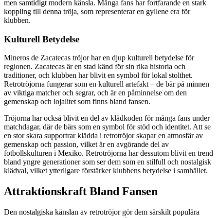
men samtidigt modern känsla. Många fans har fortfarande en stark
koppling till denna tröja, som representerar en gyllene era för
klubben.
Kulturell Betydelse
Mineros de Zacatecas tröjor har en djup kulturell betydelse för
regionen. Zacatecas är en stad känd för sin rika historia och
traditioner, och klubben har blivit en symbol för lokal stolthet.
Retrotröjorna fungerar som en kulturell artefakt – de bär på minnen
av viktiga matcher och segrar, och är en påminnelse om den
gemenskap och lojalitet som finns bland fansen.
Tröjorna har också blivit en del av klädkoden för många fans under
matchdagar, där de bärs som en symbol för stöd och identitet. Att se
en stor skara supportrar klädda i retrotröjor skapar en atmosfär av
gemenskap och passion, vilket är en avgörande del av
fotbollskulturen i Mexiko. Retrotröjorna har dessutom blivit en trend
bland yngre generationer som ser dem som en stilfull och nostalgisk
klädval, vilket ytterligare förstärker klubbens betydelse i samhället.
Attraktionskraft Bland Fansen
Den nostalgiska känslan av retrotröjor gör dem särskilt populära