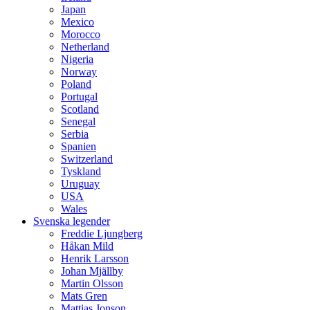
Japan
Mexico
Morocco
Netherland
Nigeria
Norway
Poland
Portugal
Scotland
Senegal
Serbia
Spanien
Switzerland
Tyskland
Uruguay
USA
Wales
Svenska legender
Freddie Ljungberg
Håkan Mild
Henrik Larsson
Johan Mjällby
Martin Olsson
Mats Gren
Mattias Jonson