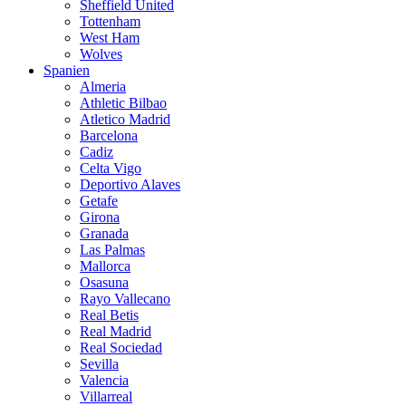
Sheffield United
Tottenham
West Ham
Wolves
Spanien
Almeria
Athletic Bilbao
Atletico Madrid
Barcelona
Cadiz
Celta Vigo
Deportivo Alaves
Getafe
Girona
Granada
Las Palmas
Mallorca
Osasuna
Rayo Vallecano
Real Betis
Real Madrid
Real Sociedad
Sevilla
Valencia
Villarreal