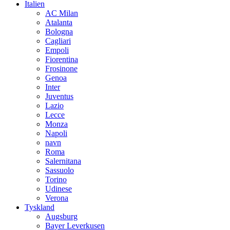
Italien
AC Milan
Atalanta
Bologna
Cagliari
Empoli
Fiorentina
Frosinone
Genoa
Inter
Juventus
Lazio
Lecce
Monza
Napoli
navn
Roma
Salernitana
Sassuolo
Torino
Udinese
Verona
Tyskland
Augsburg
Bayer Leverkusen