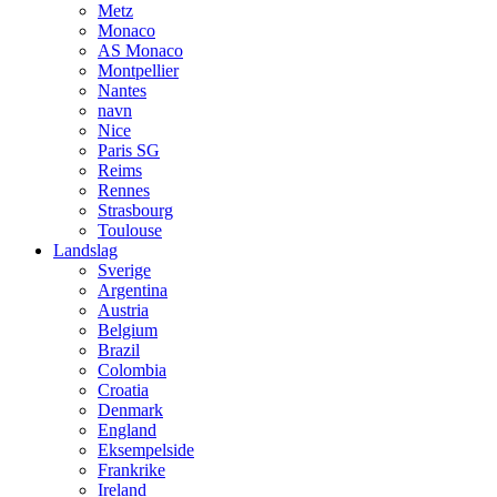
Metz
Monaco
AS Monaco
Montpellier
Nantes
navn
Nice
Paris SG
Reims
Rennes
Strasbourg
Toulouse
Landslag
Sverige
Argentina
Austria
Belgium
Brazil
Colombia
Croatia
Denmark
England
Eksempelside
Frankrike
Ireland