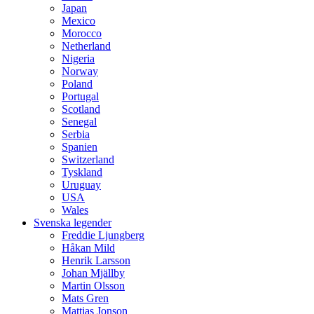
Japan
Mexico
Morocco
Netherland
Nigeria
Norway
Poland
Portugal
Scotland
Senegal
Serbia
Spanien
Switzerland
Tyskland
Uruguay
USA
Wales
Svenska legender
Freddie Ljungberg
Håkan Mild
Henrik Larsson
Johan Mjällby
Martin Olsson
Mats Gren
Mattias Jonson