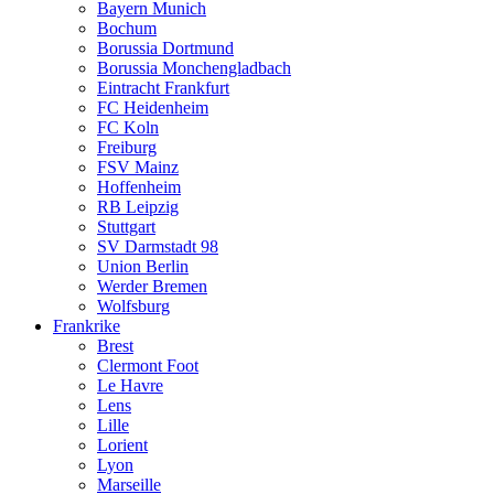
Bayern Munich
Bochum
Borussia Dortmund
Borussia Monchengladbach
Eintracht Frankfurt
FC Heidenheim
FC Koln
Freiburg
FSV Mainz
Hoffenheim
RB Leipzig
Stuttgart
SV Darmstadt 98
Union Berlin
Werder Bremen
Wolfsburg
Frankrike
Brest
Clermont Foot
Le Havre
Lens
Lille
Lorient
Lyon
Marseille