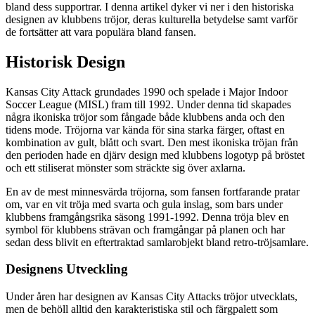
bland dess supportrar. I denna artikel dyker vi ner i den historiska
designen av klubbens tröjor, deras kulturella betydelse samt varför
de fortsätter att vara populära bland fansen.
Historisk Design
Kansas City Attack grundades 1990 och spelade i Major Indoor
Soccer League (MISL) fram till 1992. Under denna tid skapades
några ikoniska tröjor som fångade både klubbens anda och den
tidens mode. Tröjorna var kända för sina starka färger, oftast en
kombination av gult, blått och svart. Den mest ikoniska tröjan från
den perioden hade en djärv design med klubbens logotyp på bröstet
och ett stiliserat mönster som sträckte sig över axlarna.
En av de mest minnesvärda tröjorna, som fansen fortfarande pratar
om, var en vit tröja med svarta och gula inslag, som bars under
klubbens framgångsrika säsong 1991-1992. Denna tröja blev en
symbol för klubbens strävan och framgångar på planen och har
sedan dess blivit en eftertraktad samlarobjekt bland retro-tröjsamlare.
Designens Utveckling
Under åren har designen av Kansas City Attacks tröjor utvecklats,
men de behöll alltid den karakteristiska stil och färgpalett som