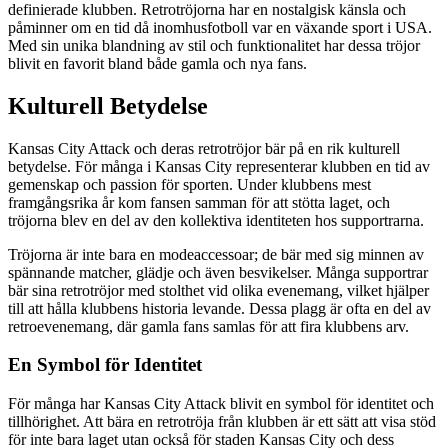
definierade klubben. Retrotröjorna har en nostalgisk känsla och
påminner om en tid då inomhusfotboll var en växande sport i USA.
Med sin unika blandning av stil och funktionalitet har dessa tröjor
blivit en favorit bland både gamla och nya fans.
Kulturell Betydelse
Kansas City Attack och deras retrotröjor bär på en rik kulturell
betydelse. För många i Kansas City representerar klubben en tid av
gemenskap och passion för sporten. Under klubbens mest
framgångsrika år kom fansen samman för att stötta laget, och
tröjorna blev en del av den kollektiva identiteten hos supportrarna.
Tröjorna är inte bara en modeaccessoar; de bär med sig minnen av
spännande matcher, glädje och även besvikelser. Många supportrar
bär sina retrotröjor med stolthet vid olika evenemang, vilket hjälper
till att hålla klubbens historia levande. Dessa plagg är ofta en del av
retroevenemang, där gamla fans samlas för att fira klubbens arv.
En Symbol för Identitet
För många har Kansas City Attack blivit en symbol för identitet och
tillhörighet. Att bära en retrotröja från klubben är ett sätt att visa stöd
för inte bara laget utan också för staden Kansas City och dess