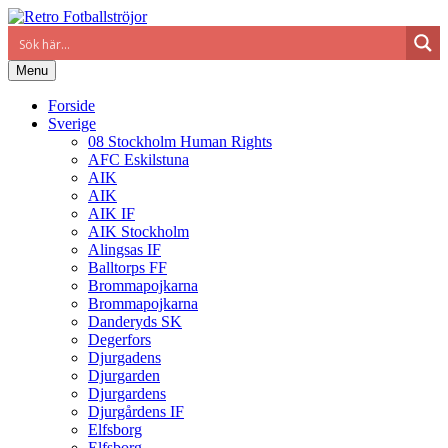
Menu
Forside
Sverige
08 Stockholm Human Rights
AFC Eskilstuna
AIK
AIK
AIK IF
AIK Stockholm
Alingsas IF
Balltorps FF
Brommapojkarna
Brommapojkarna
Danderyds SK
Degerfors
Djurgadens
Djurgarden
Djurgardens
Djurgårdens IF
Elfsborg
Elfsborg