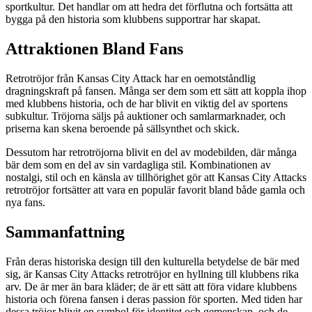
sportkultur. Det handlar om att hedra det förflutna och fortsätta att
bygga på den historia som klubbens supportrar har skapat.
Attraktionen Bland Fans
Retrotröjor från Kansas City Attack har en oemotståndlig
dragningskraft på fansen. Många ser dem som ett sätt att koppla ihop
med klubbens historia, och de har blivit en viktig del av sportens
subkultur. Tröjorna säljs på auktioner och samlarmarknader, och
priserna kan skena beroende på sällsynthet och skick.
Dessutom har retrotröjorna blivit en del av modebilden, där många
bär dem som en del av sin vardagliga stil. Kombinationen av
nostalgi, stil och en känsla av tillhörighet gör att Kansas City Attacks
retrotröjor fortsätter att vara en populär favorit bland både gamla och
nya fans.
Sammanfattning
Från deras historiska design till den kulturella betydelse de bär med
sig, är Kansas City Attacks retrotröjor en hyllning till klubbens rika
arv. De är mer än bara kläder; de är ett sätt att föra vidare klubbens
historia och förena fansen i deras passion för sporten. Med tiden har
dessa tröjor blivit en symbol för identitet och gemenskap, och de