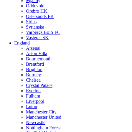
Mjällby
Oddevold
Orebro HK
Ostersunds FK
Sirius
Syrianska
Varbergs BoIS FC
Vasteras SK
England
Arsenal
Aston Villa
Bournemouth
Brentford
Brighton
Burnley
Chelsea
Crystal Palace
Everton
Fulham
Liverpool
Luton
Manchester City
Manchester United
Newcastle
Nottingham Forest