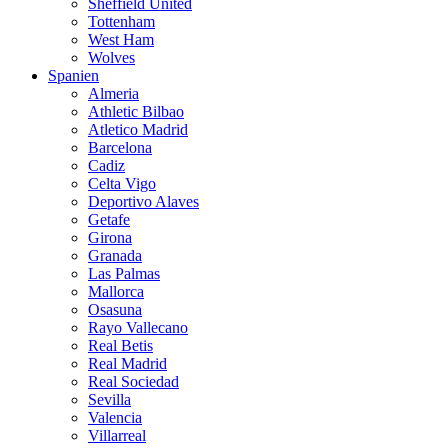
Sheffield United
Tottenham
West Ham
Wolves
Spanien
Almeria
Athletic Bilbao
Atletico Madrid
Barcelona
Cadiz
Celta Vigo
Deportivo Alaves
Getafe
Girona
Granada
Las Palmas
Mallorca
Osasuna
Rayo Vallecano
Real Betis
Real Madrid
Real Sociedad
Sevilla
Valencia
Villarreal