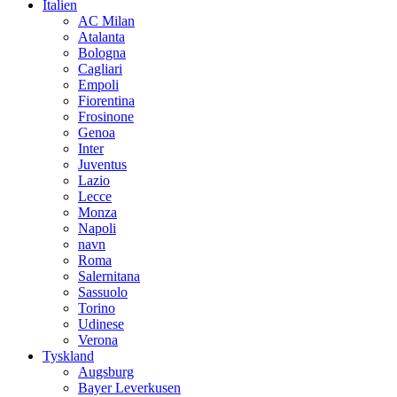
Italien
AC Milan
Atalanta
Bologna
Cagliari
Empoli
Fiorentina
Frosinone
Genoa
Inter
Juventus
Lazio
Lecce
Monza
Napoli
navn
Roma
Salernitana
Sassuolo
Torino
Udinese
Verona
Tyskland
Augsburg
Bayer Leverkusen