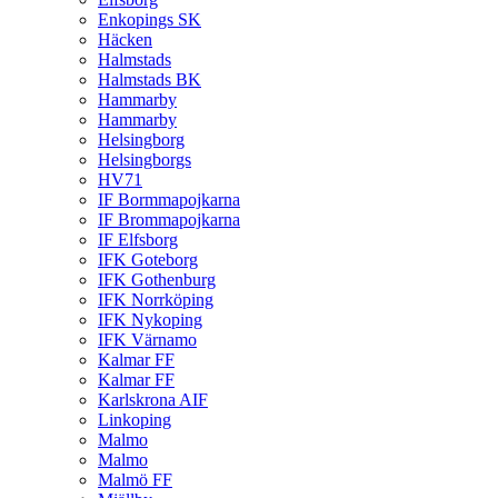
Enkopings SK
Häcken
Halmstads
Halmstads BK
Hammarby
Hammarby
Helsingborg
Helsingborgs
HV71
IF Bormmapojkarna
IF Brommapojkarna
IF Elfsborg
IFK Goteborg
IFK Gothenburg
IFK Norrköping
IFK Nykoping
IFK Värnamo
Kalmar FF
Kalmar FF
Karlskrona AIF
Linkoping
Malmo
Malmo
Malmö FF