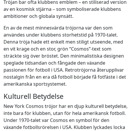
Tröjan bar ofta klubbens emblem – en stiliserad version
av en kosmisk stjärna – som symboliserade klubbens
ambitioner och globala synsätt.
En av de mest minnesvärda tröjorna var den som
användes under klubbens storhetstid på 1970-talet.
Denna tröja hade ett enkelt men stiligt utseende, med
en vit krage och en stor, grön “Cosmos”-text som
sträckte sig över bröstet. Den minimalistiska designen
speglade tidsandan och fångade den växande
passionen för fotboll i USA. Retrotröjorna återupplivar
nostalgin från en era då fotboll började få fotfäste i det
amerikanska sportsystemet.
Kulturell Betydelse
New York Cosmos tröjor har en djup kulturell betydelse,
inte bara för klubben, utan för hela amerikansk fotboll.
Under 1970-talet var Cosmos en symbol för den
växande fotbollsrörelsen i USA. Klubben lyckades locka