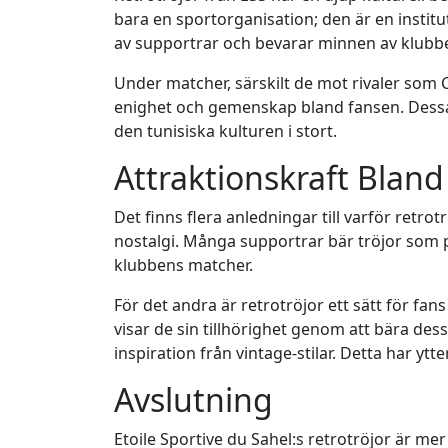
bara en sportorganisation; den är en institu
av supportrar och bevarar minnen av klubben
Under matcher, särskilt de mot rivaler som C
enighet och gemenskap bland fansen. Dessa tr
den tunisiska kulturen i stort.
Attraktionskraft Bland
Det finns flera anledningar till varför retro
nostalgi. Många supportrar bär tröjor so
klubbens matcher.
För det andra är retrotröjor ett sätt för fan
visar de sin tillhörighet genom att bära de
inspiration från vintage-stilar. Detta har ytt
Avslutning
Etoile Sportive du Sahel:s retrotröjor är me