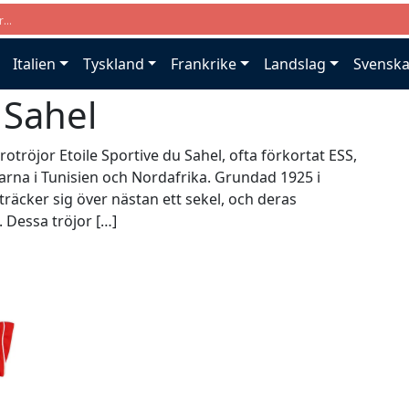
Italien
Tyskland
Frankrike
Landslag
Svenska
 Sahel
otröjor Etoile Sportive du Sahel, ofta förkortat ESS,
arna i Tunisien och Nordafrika. Grundad 1925 i
träcker sig över nästan ett sekel, och deras
. Dessa tröjor […]