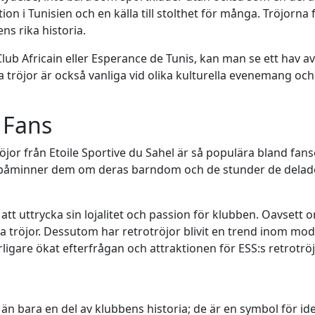
tion i Tunisien och en källa till stolthet för många. Tröjor
s rika historia.
lub Africain eller Esperance de Tunis, kan man se ett hav a
öjor är också vanliga vid olika kulturella evenemang och fe
 Fans
tröjor från Etoile Sportive du Sahel är så populära bland fan
m påminner dem om deras barndom och de stunder de delad
s att uttrycka sin lojalitet och passion för klubben. Oavsett
ssa tröjor. Dessutom har retrotröjor blivit en trend inom m
erligare ökat efterfrågan och attraktionen för ESS:s retrotröj
r än bara en del av klubbens historia; de är en symbol för 