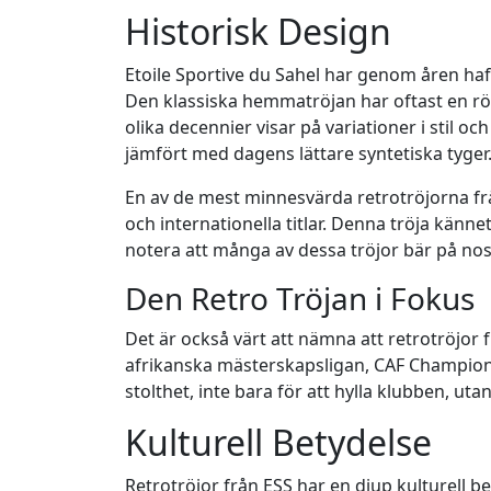
Historisk Design
Etoile Sportive du Sahel har genom åren haf
Den klassiska hemmatröjan har oftast en röd b
olika decennier visar på variationer i stil o
jämfört med dagens lättare syntetiska tyger
En av de mest minnesvärda retrotröjorna fr
och internationella titlar. Denna tröja känne
notera att många av dessa tröjor bär på nos
Den Retro Tröjan i Fokus
Det är också värt att nämna att retrotröjor 
afrikanska mästerskapsligan, CAF Champions 
stolthet, inte bara för att hylla klubben, u
Kulturell Betydelse
Retrotröjor från ESS har en djup kulturell b