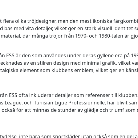
t flera olika tröjdesigner, men den mest ikoniska färgkombi
as med vita detaljer, vilket ger en stark visuell identitet s
ch material, där många tröjor från 1970- och 1980-talen är g
.
ån ESS är den som användes under deras gyllene era på 199
tecknades av en stilren design med minimal grafik, vilket var
talgiska element som klubbens emblem, vilket ger en känsla
från ESS ofta inkluderar detaljer som referenser till klubben
League, och Tunisian Ligue Professionnelle, har blivit sa
tan också för att minnas de stunder av glädje och triumf som
etydelse, inte bara som sportkläder utan också som en del av