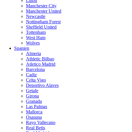
Luton
Manchester City
Manchester United
Newcastle
Nottingham Forest
Sheffield United
Tottenham
West Ham
Wolves
Spanien
Almeria
Athletic Bilbao
Atletico Madrid
Barcelona
Cadiz
Celta Vigo
Deportivo Alaves
Getafe
Girona
Granada
Las Palmas
Mallorca
Osasuna
Rayo Vallecano
Real Betis