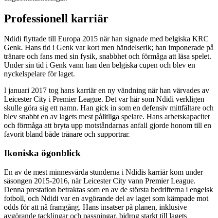
Professionell karriär
Ndidi flyttade till Europa 2015 när han signade med belgiska KRC
Genk. Hans tid i Genk var kort men händelserik; han imponerade på
tränare och fans med sin fysik, snabbhet och förmåga att läsa spelet.
Under sin tid i Genk vann han den belgiska cupen och blev en
nyckelspelare för laget.
I januari 2017 tog hans karriär en ny vändning när han värvades av
Leicester City i Premier League. Det var här som Ndidi verkligen
skulle göra sig ett namn. Han gick in som en defensiv mittfältare och
blev snabbt en av lagets mest pålitliga spelare. Hans arbetskapacitet
och förmåga att bryta upp motståndarnas anfall gjorde honom till en
favorit bland både tränare och supportrar.
Ikoniska ögonblick
En av de mest minnesvärda stunderna i Ndidis karriär kom under
säsongen 2015-2016, när Leicester City vann Premier League.
Denna prestation betraktas som en av de största bedrifterna i engelsk
fotboll, och Ndidi var en avgörande del av laget som kämpade mot
odds för att nå framgång. Hans insatser på planen, inklusive
avgörande tacklingar och passningar, bidrog starkt till lagets