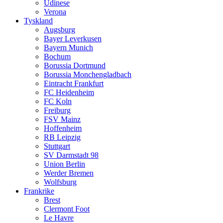
Udinese
Verona
Tyskland
Augsburg
Bayer Leverkusen
Bayern Munich
Bochum
Borussia Dortmund
Borussia Monchengladbach
Eintracht Frankfurt
FC Heidenheim
FC Koln
Freiburg
FSV Mainz
Hoffenheim
RB Leipzig
Stuttgart
SV Darmstadt 98
Union Berlin
Werder Bremen
Wolfsburg
Frankrike
Brest
Clermont Foot
Le Havre