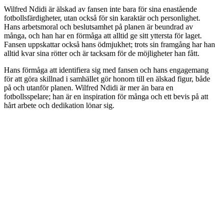
Wilfred Ndidi är älskad av fansen inte bara för sina enastående
fotbollsfärdigheter, utan också för sin karaktär och personlighet.
Hans arbetsmoral och beslutsamhet på planen är beundrad av
många, och han har en förmåga att alltid ge sitt yttersta för laget.
Fansen uppskattar också hans ödmjukhet; trots sin framgång har han
alltid kvar sina rötter och är tacksam för de möjligheter han fått.
Hans förmåga att identifiera sig med fansen och hans engagemang
för att göra skillnad i samhället gör honom till en älskad figur, både
på och utanför planen. Wilfred Ndidi är mer än bara en
fotbollsspelare; han är en inspiration för många och ett bevis på att
hårt arbete och dedikation lönar sig.