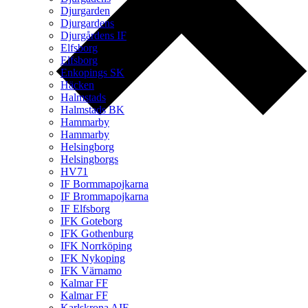
Djurgarden
Djurgardens
Djurgårdens IF
Elfsborg
Elfsborg
Enkopings SK
Häcken
Halmstads
Halmstads BK
Hammarby
Hammarby
Helsingborg
Helsingborgs
HV71
IF Bormmapojkarna
IF Brommapojkarna
IF Elfsborg
IFK Goteborg
IFK Gothenburg
IFK Norrköping
IFK Nykoping
IFK Värnamo
Kalmar FF
Kalmar FF
Karlskrona AIF