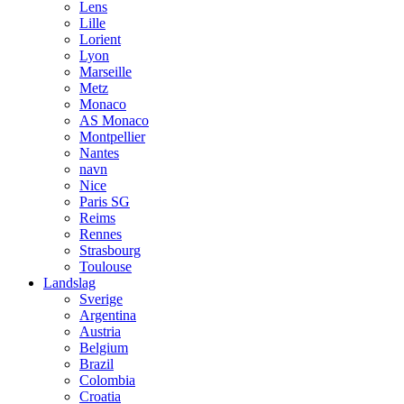
Lens
Lille
Lorient
Lyon
Marseille
Metz
Monaco
AS Monaco
Montpellier
Nantes
navn
Nice
Paris SG
Reims
Rennes
Strasbourg
Toulouse
Landslag
Sverige
Argentina
Austria
Belgium
Brazil
Colombia
Croatia