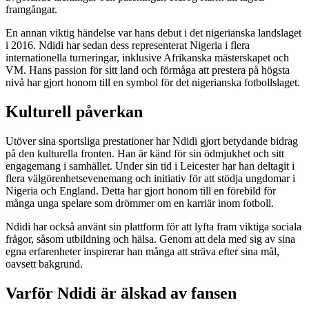
framgångar.
En annan viktig händelse var hans debut i det nigerianska landslaget
i 2016. Ndidi har sedan dess representerat Nigeria i flera
internationella turneringar, inklusive Afrikanska mästerskapet och
VM. Hans passion för sitt land och förmåga att prestera på högsta
nivå har gjort honom till en symbol för det nigerianska fotbollslaget.
Kulturell påverkan
Utöver sina sportsliga prestationer har Ndidi gjort betydande bidrag
på den kulturella fronten. Han är känd för sin ödmjukhet och sitt
engagemang i samhället. Under sin tid i Leicester har han deltagit i
flera välgörenhetsevenemang och initiativ för att stödja ungdomar i
Nigeria och England. Detta har gjort honom till en förebild för
många unga spelare som drömmer om en karriär inom fotboll.
Ndidi har också använt sin plattform för att lyfta fram viktiga sociala
frågor, såsom utbildning och hälsa. Genom att dela med sig av sina
egna erfarenheter inspirerar han många att sträva efter sina mål,
oavsett bakgrund.
Varför Ndidi är älskad av fansen