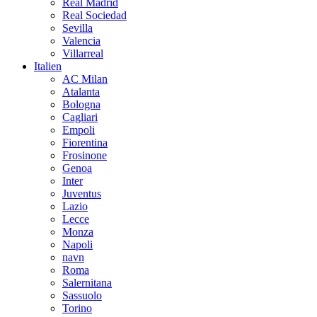
Real Madrid
Real Sociedad
Sevilla
Valencia
Villarreal
Italien
AC Milan
Atalanta
Bologna
Cagliari
Empoli
Fiorentina
Frosinone
Genoa
Inter
Juventus
Lazio
Lecce
Monza
Napoli
navn
Roma
Salernitana
Sassuolo
Torino