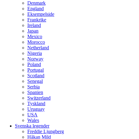
Denmark
England
Eksempelside
Frankrike
Ireland
Japan
Mexico
Morocco
Netherland
Nigeria
Norway
Poland
Portugal
Scotland
Senegal
Serbia
Spanien
Switzerland
Tyskland
Uruguay
USA
Wales
Svenska legender
Freddie Ljungberg
Håkan Mild