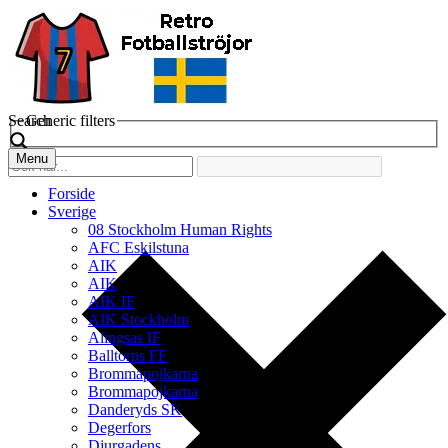
Search
Generic filters
Menu
Forside
Sverige
08 Stockholm Human Rights
AFC Eskilstuna
AIK
AIK
AIK IF
AIK Stockholm
Alingsas IF
Balltorps FF
Brommapojkarna
Brommapojkarna
Danderyds SK
Degerfors
Djurgadens