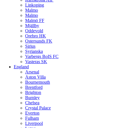
Linkoping
Malmo
Malmo
Malmö FF
Mjällby
Oddevold
Orebro HK
Ostersunds FK
Sirius
Syrianska
Varbergs BoIS FC
Vasteras SK
England
Arsenal
Aston Villa
Bournemouth
Brentford
Brighton
Burnley
Chelsea
Crystal Palace
Everton
Fulham
Liverpool