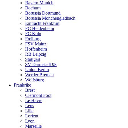
Bayern Munich
Bochum
Borussia Dortmund
Borussia Monchengladbach
Eintracht Frankfurt
FC Heidenheim
FC Koln
Freiburg
FSV Mainz
Hoffenheim
RB Leipzig
Stuttgart
SV Darmstadt 98
Union Berlin
Werder Bremen
Wolfsburg
Frankrike
Brest
Clermont Foot
Le Havre
Lens
Lille
Lorient
Lyon
Marseille