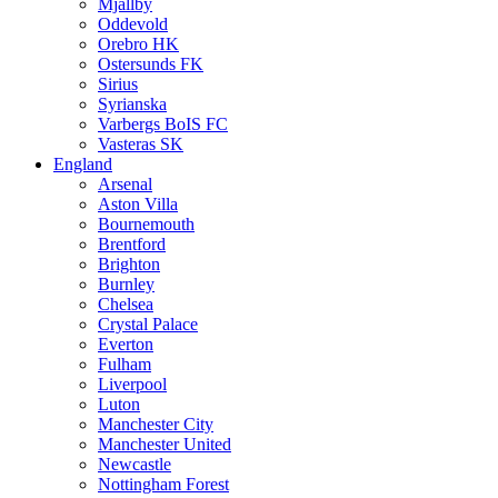
Mjällby
Oddevold
Orebro HK
Ostersunds FK
Sirius
Syrianska
Varbergs BoIS FC
Vasteras SK
England
Arsenal
Aston Villa
Bournemouth
Brentford
Brighton
Burnley
Chelsea
Crystal Palace
Everton
Fulham
Liverpool
Luton
Manchester City
Manchester United
Newcastle
Nottingham Forest