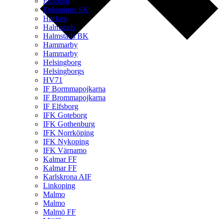
Elfsborg
Enkopings SK
Häcken
Halmstads
Halmstads BK
Hammarby
Hammarby
Helsingborg
Helsingborgs
HV71
IF Bormmapojkarna
IF Brommapojkarna
IF Elfsborg
IFK Goteborg
IFK Gothenburg
IFK Norrköping
IFK Nykoping
IFK Värnamo
Kalmar FF
Kalmar FF
Karlskrona AIF
Linkoping
Malmo
Malmo
Malmö FF