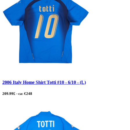
2006 Italy Home Shirt Totti #10 - 6/10 - (L)
209.99£ - ca: €248