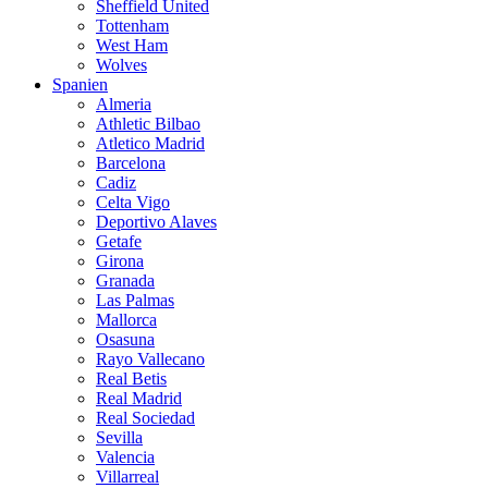
Sheffield United
Tottenham
West Ham
Wolves
Spanien
Almeria
Athletic Bilbao
Atletico Madrid
Barcelona
Cadiz
Celta Vigo
Deportivo Alaves
Getafe
Girona
Granada
Las Palmas
Mallorca
Osasuna
Rayo Vallecano
Real Betis
Real Madrid
Real Sociedad
Sevilla
Valencia
Villarreal