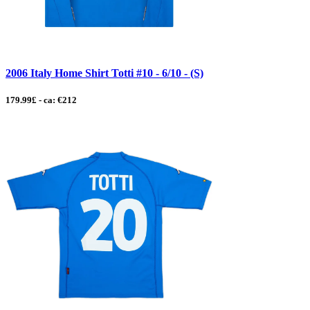
2006 Italy Home Shirt Totti #10 - 6/10 - (S)
179.99£ - ca: €212