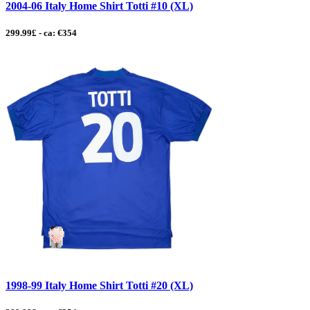
2004-06 Italy Home Shirt Totti #10 (XL)
299.99£ - ca: €354
1998-99 Italy Home Shirt Totti #20 (XL)