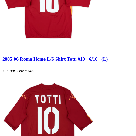
2005-06 Roma Home L/S Shirt Totti #10 - 6/10 - (L)
209.99£ - ca: €248