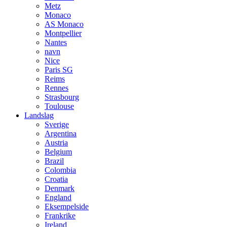
Metz
Monaco
AS Monaco
Montpellier
Nantes
navn
Nice
Paris SG
Reims
Rennes
Strasbourg
Toulouse
Landslag
Sverige
Argentina
Austria
Belgium
Brazil
Colombia
Croatia
Denmark
England
Eksempelside
Frankrike
Ireland