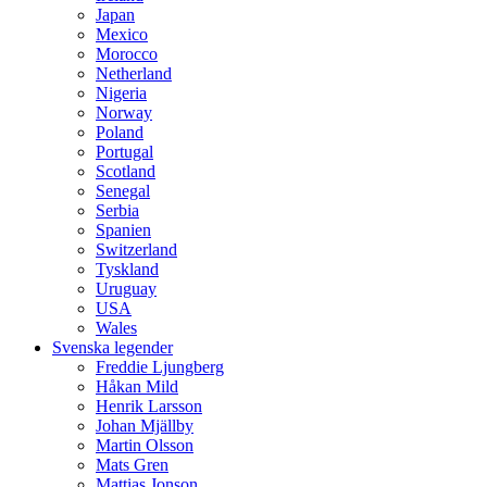
Japan
Mexico
Morocco
Netherland
Nigeria
Norway
Poland
Portugal
Scotland
Senegal
Serbia
Spanien
Switzerland
Tyskland
Uruguay
USA
Wales
Svenska legender
Freddie Ljungberg
Håkan Mild
Henrik Larsson
Johan Mjällby
Martin Olsson
Mats Gren
Mattias Jonson