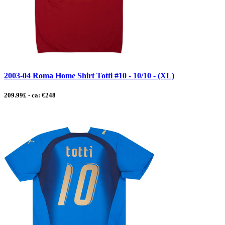
2003-04 Roma Home Shirt Totti #10 - 10/10 - (XL)
209.99£ - ca: €248