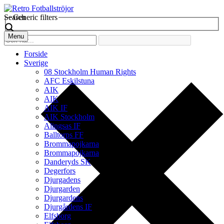
Search
Generic filters
Menu
Forside
Sverige
08 Stockholm Human Rights
AFC Eskilstuna
AIK
AIK
AIK IF
AIK Stockholm
Alingsas IF
Balltorps FF
Brommapojkarna
Brommapojkarna
Danderyds SK
Degerfors
Djurgadens
Djurgarden
Djurgardens
Djurgårdens IF
Elfsborg