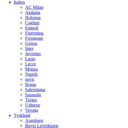
Italien
AC Milan
Atalanta
Bologna
Cagliari
Empoli
Fiorentina
Frosinone
Genoa
Inter
Juventus
Lazio
Lecce
Monza
Napoli
navn
Roma
Salernitana
Sassuolo
Torino
Udinese
Verona
Tyskland
Augsburg
Bayer Leverkusen