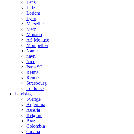
Lens
Lille
Lorient
Lyon
Marseille
Metz
Monaco
AS Monaco
Montpellier
Nantes
navn
Nice
Paris SG
Reims
Rennes
Strasbourg
Toulouse
Landslag
Sverige
Argentina
Austria
Belgium
Brazil
Colombia
Croatia