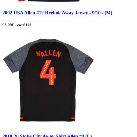
2002 USA Allen #12 Reebok Away Jersey - 9/10 - (M)
95.99£ - ca: €113
2019-20 Stoke City Away Shirt Allen #4 (L)