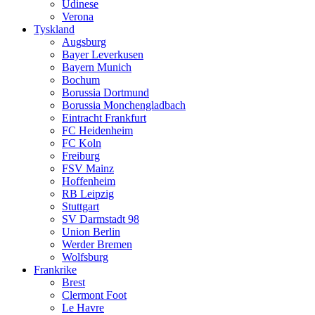
Udinese
Verona
Tyskland
Augsburg
Bayer Leverkusen
Bayern Munich
Bochum
Borussia Dortmund
Borussia Monchengladbach
Eintracht Frankfurt
FC Heidenheim
FC Koln
Freiburg
FSV Mainz
Hoffenheim
RB Leipzig
Stuttgart
SV Darmstadt 98
Union Berlin
Werder Bremen
Wolfsburg
Frankrike
Brest
Clermont Foot
Le Havre