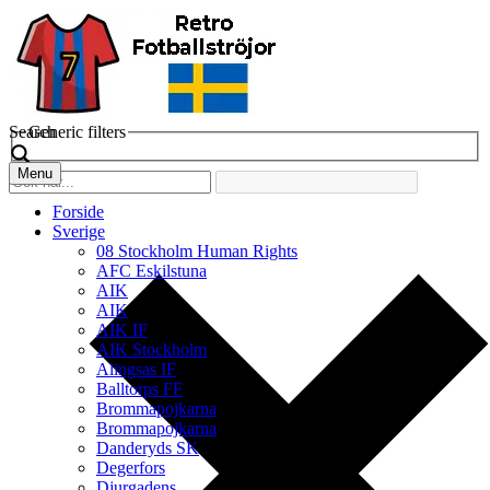
Search
Generic filters
Menu
Forside
Sverige
08 Stockholm Human Rights
AFC Eskilstuna
AIK
AIK
AIK IF
AIK Stockholm
Alingsas IF
Balltorps FF
Brommapojkarna
Brommapojkarna
Danderyds SK
Degerfors
Djurgadens