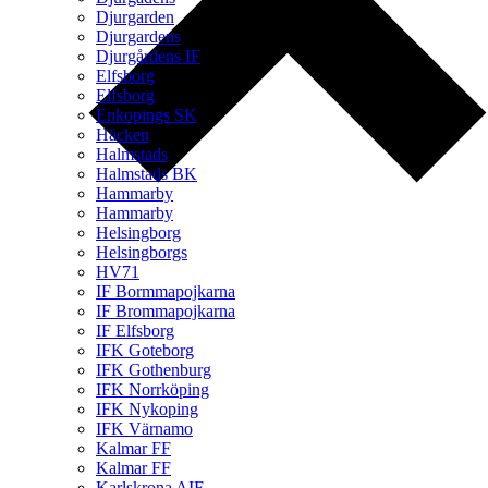
Djurgarden
Djurgardens
Djurgårdens IF
Elfsborg
Elfsborg
Enkopings SK
Häcken
Halmstads
Halmstads BK
Hammarby
Hammarby
Helsingborg
Helsingborgs
HV71
IF Bormmapojkarna
IF Brommapojkarna
IF Elfsborg
IFK Goteborg
IFK Gothenburg
IFK Norrköping
IFK Nykoping
IFK Värnamo
Kalmar FF
Kalmar FF
Karlskrona AIF