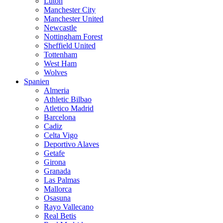
Luton
Manchester City
Manchester United
Newcastle
Nottingham Forest
Sheffield United
Tottenham
West Ham
Wolves
Spanien
Almeria
Athletic Bilbao
Atletico Madrid
Barcelona
Cadiz
Celta Vigo
Deportivo Alaves
Getafe
Girona
Granada
Las Palmas
Mallorca
Osasuna
Rayo Vallecano
Real Betis