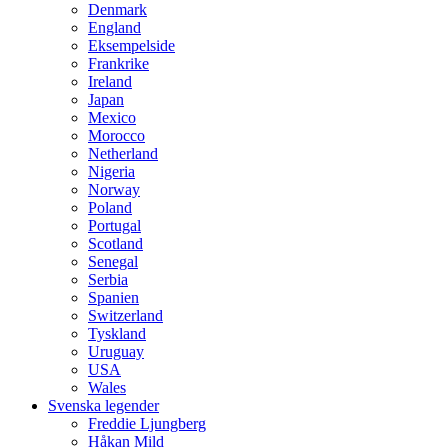
Denmark
England
Eksempelside
Frankrike
Ireland
Japan
Mexico
Morocco
Netherland
Nigeria
Norway
Poland
Portugal
Scotland
Senegal
Serbia
Spanien
Switzerland
Tyskland
Uruguay
USA
Wales
Svenska legender
Freddie Ljungberg
Håkan Mild