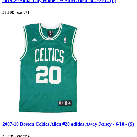
2019-20 Stoke City Home L/S Shirt Allen #4 - 6/10 - (L)
59.99£ - ca: €71
2007-10 Boston Celtics Allen #20 adidas Away Jersey - 6/10 - (S)
53.99£ - ca: €64