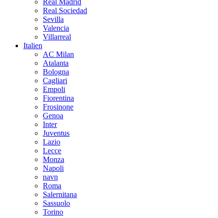
Real Madrid
Real Sociedad
Sevilla
Valencia
Villarreal
Italien
AC Milan
Atalanta
Bologna
Cagliari
Empoli
Fiorentina
Frosinone
Genoa
Inter
Juventus
Lazio
Lecce
Monza
Napoli
navn
Roma
Salernitana
Sassuolo
Torino