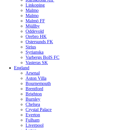
Linkoping
Malmo
Malmo
Malmö FF
Mjällby
Oddevold
Orebro HK
Ostersunds FK
Sirius
Syrianska
Varbergs BoIS FC
Vasteras SK
England
Arsenal
Aston Villa
Bournemouth
Brentford
Brighton
Burnley
Chelsea
Crystal Palace
Everton
Fulham
Liverpool