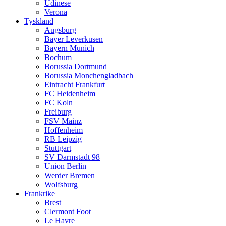
Udinese
Verona
Tyskland
Augsburg
Bayer Leverkusen
Bayern Munich
Bochum
Borussia Dortmund
Borussia Monchengladbach
Eintracht Frankfurt
FC Heidenheim
FC Koln
Freiburg
FSV Mainz
Hoffenheim
RB Leipzig
Stuttgart
SV Darmstadt 98
Union Berlin
Werder Bremen
Wolfsburg
Frankrike
Brest
Clermont Foot
Le Havre