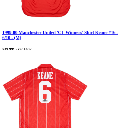
1999-00 Manchester United 'CL Winners' Shirt Keane #16 -
6/10 - (M)
539.99£ - ca: €637