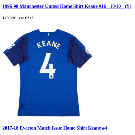
1996-98 Manchester United Home Shirt Keane #16 - 10/10 - (Y)
179.99£ - ca: €212
2017-18 Everton Match Issue Home Shirt Keane #4