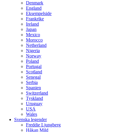
Denmark
England
Eksempelside
Frankrike
Ireland
Japan
Mexico
Morocco
Netherland
Nigeria
Norway
Poland
Portugal
Scotland
Senegal
Serbia
Spanien
Switzerland
Tyskland
Uruguay
USA
Wales
Svenska legender
Freddie Ljungberg
Håkan Mild