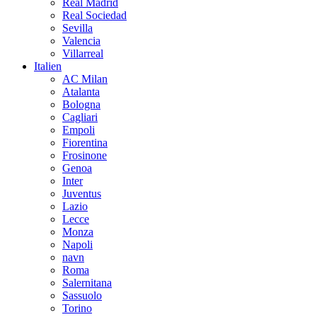
Real Madrid
Real Sociedad
Sevilla
Valencia
Villarreal
Italien
AC Milan
Atalanta
Bologna
Cagliari
Empoli
Fiorentina
Frosinone
Genoa
Inter
Juventus
Lazio
Lecce
Monza
Napoli
navn
Roma
Salernitana
Sassuolo
Torino