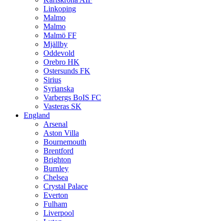
Linkoping
Malmo
Malmo
Malmö FF
Mjällby
Oddevold
Orebro HK
Ostersunds FK
Sirius
Syrianska
Varbergs BoIS FC
Vasteras SK
England
Arsenal
Aston Villa
Bournemouth
Brentford
Brighton
Burnley
Chelsea
Crystal Palace
Everton
Fulham
Liverpool