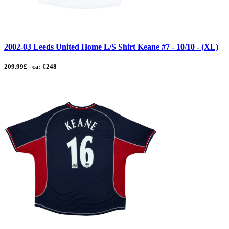
2002-03 Leeds United Home L/S Shirt Keane #7 - 10/10 - (XL)
209.99£ - ca: €248