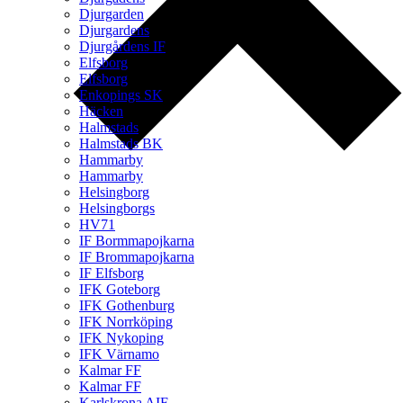
Djurgarden
Djurgardens
Djurgårdens IF
Elfsborg
Elfsborg
Enkopings SK
Häcken
Halmstads
Halmstads BK
Hammarby
Hammarby
Helsingborg
Helsingborgs
HV71
IF Bormmapojkarna
IF Brommapojkarna
IF Elfsborg
IFK Goteborg
IFK Gothenburg
IFK Norrköping
IFK Nykoping
IFK Värnamo
Kalmar FF
Kalmar FF
Karlskrona AIF