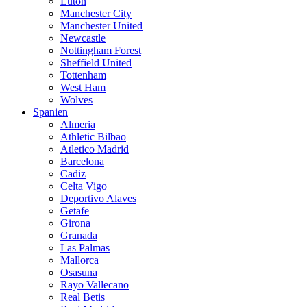
Luton
Manchester City
Manchester United
Newcastle
Nottingham Forest
Sheffield United
Tottenham
West Ham
Wolves
Spanien
Almeria
Athletic Bilbao
Atletico Madrid
Barcelona
Cadiz
Celta Vigo
Deportivo Alaves
Getafe
Girona
Granada
Las Palmas
Mallorca
Osasuna
Rayo Vallecano
Real Betis