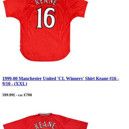
1999-00 Manchester United 'CL Winners' Shirt Keane #16 -
9/10 - (XXL)
599.99£ - ca: €708