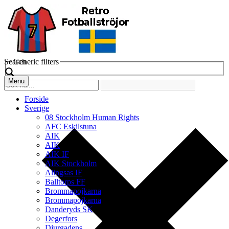
Search
Generic filters
Menu
Forside
Sverige
08 Stockholm Human Rights
AFC Eskilstuna
AIK
AIK
AIK IF
AIK Stockholm
Alingsas IF
Balltorps FF
Brommapojkarna
Brommapojkarna
Danderyds SK
Degerfors
Djurgadens