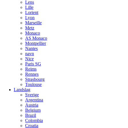
Lens
Lille
Lorient
Lyon
Marseille
Metz
Monaco
AS Monaco
Montpellier
Nantes
navn
Nice
Paris SG
Reims
Rennes
Strasbourg
Toulouse
Landslag
Sverige
Argentina
Austria
Belgium
Brazil
Colombia
Croatia