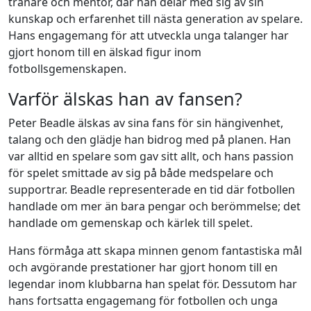
tränare och mentor, där han delar med sig av sin
kunskap och erfarenhet till nästa generation av spelare.
Hans engagemang för att utveckla unga talanger har
gjort honom till en älskad figur inom
fotbollsgemenskapen.
Varför älskas han av fansen?
Peter Beadle älskas av sina fans för sin hängivenhet,
talang och den glädje han bidrog med på planen. Han
var alltid en spelare som gav sitt allt, och hans passion
för spelet smittade av sig på både medspelare och
supportrar. Beadle representerade en tid där fotbollen
handlade om mer än bara pengar och berömmelse; det
handlade om gemenskap och kärlek till spelet.
Hans förmåga att skapa minnen genom fantastiska mål
och avgörande prestationer har gjort honom till en
legendar inom klubbarna han spelat för. Dessutom har
hans fortsatta engagemang för fotbollen och unga