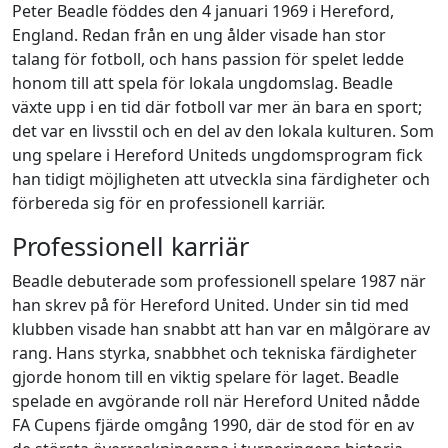
Peter Beadle föddes den 4 januari 1969 i Hereford,
England. Redan från en ung ålder visade han stor
talang för fotboll, och hans passion för spelet ledde
honom till att spela för lokala ungdomslag. Beadle
växte upp i en tid där fotboll var mer än bara en sport;
det var en livsstil och en del av den lokala kulturen. Som
ung spelare i Hereford Uniteds ungdomsprogram fick
han tidigt möjligheten att utveckla sina färdigheter och
förbereda sig för en professionell karriär.
Professionell karriär
Beadle debuterade som professionell spelare 1987 när
han skrev på för Hereford United. Under sin tid med
klubben visade han snabbt att han var en målgörare av
rang. Hans styrka, snabbhet och tekniska färdigheter
gjorde honom till en viktig spelare för laget. Beadle
spelade en avgörande roll när Hereford United nådde
FA Cupens fjärde omgång 1990, där de stod för en av