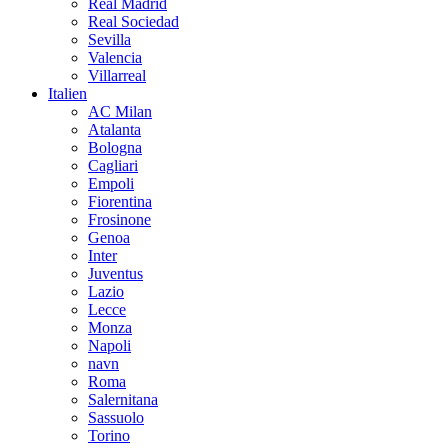
Real Madrid
Real Sociedad
Sevilla
Valencia
Villarreal
Italien
AC Milan
Atalanta
Bologna
Cagliari
Empoli
Fiorentina
Frosinone
Genoa
Inter
Juventus
Lazio
Lecce
Monza
Napoli
navn
Roma
Salernitana
Sassuolo
Torino