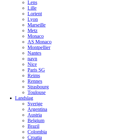
Lens
Lille
Lorient
Lyon
Marseille
Metz
Monaco
AS Monaco
Montpellier
Nantes
navn
Nice
Paris SG
Reims
Rennes
Strasbourg
Toulouse
Landslag
Sverige
Argentina
Austria
Belgium
Brazil
Colombia
Croatia