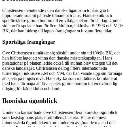
Christensen debuterade i den danska ligan som tonåring och
imponerade snabbt på både tränare och fans. Hans teknik och
spelförståelse gjorde honom till en viktig spelare för sitt lag. Under
sin karriär spelade han för flera klubbar, inklusive B 1903 och Vejle
BK, där han bidrog till lagets framgångar och vann flera titlar.
Sportsliga framgångar
Ove Christensen utmärkte sig särskilt under sin tid i Vejle BK, där
han hjälpte laget att vinna den danska mästerskapsligan. Hans
prestationer på planen ledde också till att han blev uttagen till det
danska landslaget. Christensen deltog i flera internationella
turneringar, inklusive EM och VM, där han visade upp sin förmåga
att spela på högsta nivå. Hans styrka som mittfältare, kombinerat
med hans förmåga att läsa spelet, gjorde honom till en ovärderlig
tillgång för både klubb och land.
Ikoniska ögonblick
Under sin karriär hade Ove Christensen flera ikoniska ögonblick
som fastslog hans plats i fotbollens historia. Ett av de mest
minnesvärda ögonblicken kom under en avgörande match i den