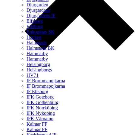
Djurgarden
Djurgardens
Djurgårdens IF
Elfsborg
Elfsborg
Enkopings SK
Häcken
Halmstads
Halmstads BK
Hammarby
Hammarby
Helsingborg
Helsingborgs
HV71
IF Bormmapojkarna
IF Brommapojkarna
IF Elfsborg
IFK Goteborg
IFK Gothenburg
IFK Norrköping
IFK Nykoping
IFK Värnamo
Kalmar FF
Kalmar FF
Karlskrona AIF