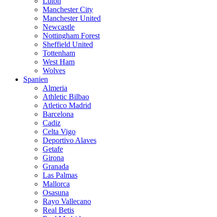
Luton
Manchester City
Manchester United
Newcastle
Nottingham Forest
Sheffield United
Tottenham
West Ham
Wolves
Spanien
Almeria
Athletic Bilbao
Atletico Madrid
Barcelona
Cadiz
Celta Vigo
Deportivo Alaves
Getafe
Girona
Granada
Las Palmas
Mallorca
Osasuna
Rayo Vallecano
Real Betis