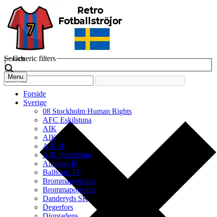
Search
Generic filters
Menu
Forside
Sverige
08 Stockholm Human Rights
AFC Eskilstuna
AIK
AIK
AIK IF
AIK Stockholm
Alingsas IF
Balltorps FF
Brommapojkarna
Brommapojkarna
Danderyds SK
Degerfors
Djurgadens