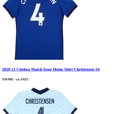
2020-21 Chelsea Match Issue Home Shirt Christensen #4
359.99£ - ca: €425