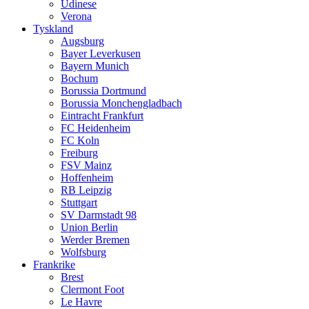
Udinese
Verona
Tyskland
Augsburg
Bayer Leverkusen
Bayern Munich
Bochum
Borussia Dortmund
Borussia Monchengladbach
Eintracht Frankfurt
FC Heidenheim
FC Koln
Freiburg
FSV Mainz
Hoffenheim
RB Leipzig
Stuttgart
SV Darmstadt 98
Union Berlin
Werder Bremen
Wolfsburg
Frankrike
Brest
Clermont Foot
Le Havre