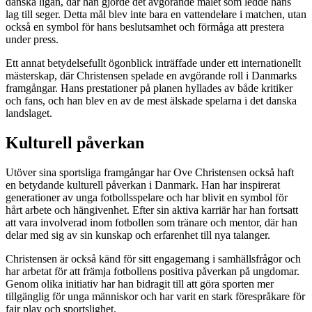
danska ligan, där han gjorde det avgörande målet som ledde hans
lag till seger. Detta mål blev inte bara en vattendelare i matchen, utan
också en symbol för hans beslutsamhet och förmåga att prestera
under press.
Ett annat betydelsefullt ögonblick inträffade under ett internationellt
mästerskap, där Christensen spelade en avgörande roll i Danmarks
framgångar. Hans prestationer på planen hyllades av både kritiker
och fans, och han blev en av de mest älskade spelarna i det danska
landslaget.
Kulturell påverkan
Utöver sina sportsliga framgångar har Ove Christensen också haft
en betydande kulturell påverkan i Danmark. Han har inspirerat
generationer av unga fotbollsspelare och har blivit en symbol för
hårt arbete och hängivenhet. Efter sin aktiva karriär har han fortsatt
att vara involverad inom fotbollen som tränare och mentor, där han
delar med sig av sin kunskap och erfarenhet till nya talanger.
Christensen är också känd för sitt engagemang i samhällsfrågor och
har arbetat för att främja fotbollens positiva påverkan på ungdomar.
Genom olika initiativ har han bidragit till att göra sporten mer
tillgänglig för unga människor och har varit en stark förespråkare för
fair play och sportslighet.