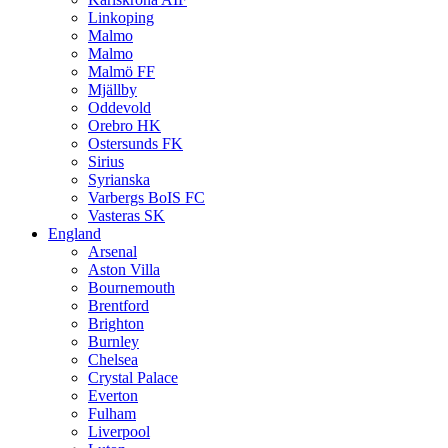
Linkoping
Malmo
Malmo
Malmö FF
Mjällby
Oddevold
Orebro HK
Ostersunds FK
Sirius
Syrianska
Varbergs BoIS FC
Vasteras SK
England
Arsenal
Aston Villa
Bournemouth
Brentford
Brighton
Burnley
Chelsea
Crystal Palace
Everton
Fulham
Liverpool