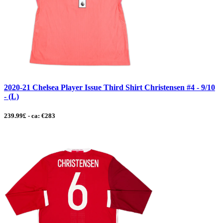
2020-21 Chelsea Player Issue Third Shirt Christensen #4 - 9/10
- (L)
239.99£ - ca: €283