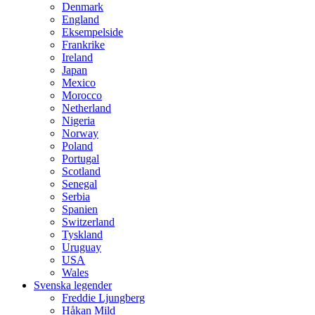
Denmark
England
Eksempelside
Frankrike
Ireland
Japan
Mexico
Morocco
Netherland
Nigeria
Norway
Poland
Portugal
Scotland
Senegal
Serbia
Spanien
Switzerland
Tyskland
Uruguay
USA
Wales
Svenska legender
Freddie Ljungberg
Håkan Mild