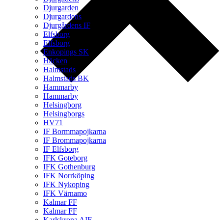
Djurgarden
Djurgardens
Djurgårdens IF
Elfsborg
Elfsborg
Enkopings SK
Häcken
Halmstads
Halmstads BK
Hammarby
Hammarby
Helsingborg
Helsingborgs
HV71
IF Bormmapojkarna
IF Brommapojkarna
IF Elfsborg
IFK Goteborg
IFK Gothenburg
IFK Norrköping
IFK Nykoping
IFK Värnamo
Kalmar FF
Kalmar FF
Karlskrona AIF