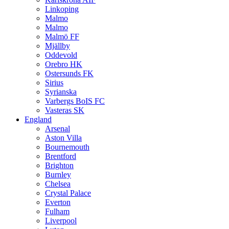
Linkoping
Malmo
Malmo
Malmö FF
Mjällby
Oddevold
Orebro HK
Ostersunds FK
Sirius
Syrianska
Varbergs BoIS FC
Vasteras SK
England
Arsenal
Aston Villa
Bournemouth
Brentford
Brighton
Burnley
Chelsea
Crystal Palace
Everton
Fulham
Liverpool