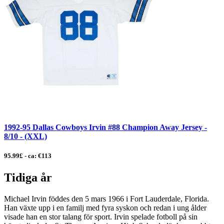
1992-95 Dallas Cowboys Irvin #88 Champion Away Jersey -
8/10 - (XXL)
95.99£ - ca: €113
Tidiga år
Michael Irvin föddes den 5 mars 1966 i Fort Lauderdale, Florida.
Han växte upp i en familj med fyra syskon och redan i ung ålder
visade han en stor talang för sport. Irvin spelade fotboll på sin