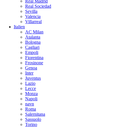
Real Madrid
Real Sociedad
Sevilla
Valencia
Villarreal
Italien
AC Milan
Atalanta
Bologna
Cagliari
Empoli
Fiorentina
Frosinone
Genoa
Inter
Juventus
Lazio
Lecce
Monza
Napoli
navn
Roma
Salernitana
Sassuolo
Torino