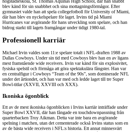
högstadieskola, St. Thomas Aquinas High School, där han snabbt
blev känd för sin snabbhet och sina mottagningsförmågor. Efter
gymnasiet valde han att spela collegefotboll för University of Miami,
där han blev en nyckelspelare för laget. Irvins tid på Miami
Hurricanes var avgörande för hans utveckling som spelare, och han
bidrog starkt till lagets framgångar under tidigt 1980-tal.
Professionell karriär
Michael Irvin valdes som 11:e spelare totalt i NFL-draften 1988 av
Dallas Cowboys. Under sin tid med Cowboys blev han en av ligans
mest framstående wide receivers. Irvin var känd för sin explosivitet,
fysiska spelstil och förmåga att göra spektakulära fångster. Han var
en centralfigur i Cowboys “Team of the 90s”, som dominerade NFL
under det årtiondet, och han var med och ledde laget till tre Super
Bowl-titlar (XXVII, XXVIII och XXX).
Ikoniska ögonblick
Ett av de mest ikoniska ögonblicken i Irvins karriär inträffade under
Super Bowl XXVII, där han fångade en touchdownpassning från
quarterbacken Troy Aikman. Detta var inte bara en avgörande
spelning i matchen, utan det cementerade också Irvins status som en
av de bästa wide receivers i NFL:s historia. Ett annat minnesvärt