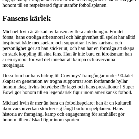
honom till en respekterad figur utanför fotbollsplanen.
Fansens kärlek
Michael Irvin är älskad av fansen av flera anledningar. För det
första, hans otroliga arbetsmoral och hängivenhet till spelet har alltid
inspirerat både medspelare och supportrar. Irvins karisma och
personlighet gör att han sticker ut, och han har en förmåga att skapa
en stark koppling till sina fans. Han är inte bara en idrottsman; han
är en symbol för vad det innebär att kämpa och övervinna
motgångar.
Dessutom har hans bidrag till Cowboys’ framgångar under 90-talet
skapat en generation av trogna supportrar som fortfarande hyllar
honom idag. Irvins betydelse för laget och hans prestationer i Super
Bowl gör honom till en legendarisk figur inom amerikansk fotboll.
Michael Irvin är mer än bara en fotbollsspelare; han är en kulturell
ikon vars inverkan sträcker sig långt bortom spelplanen. Hans
historia av framgång, kamp och engagemang för samhället gör
honom till en älskad figur inom sporten.