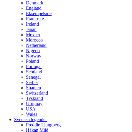
Denmark
England
Eksempelside
Frankrike
Ireland
Japan
Mexico
Morocco
Netherland
Nigeria
Norway
Poland
Portugal
Scotland
Senegal
Serbia
Spanien
Switzerland
Tyskland
Uruguay
USA
Wales
Svenska legender
Freddie Ljungberg
Håkan Mild