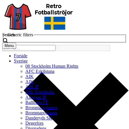
Search
Generic filters
Menu
Forside
Sverige
08 Stockholm Human Rights
AFC Eskilstuna
AIK
AIK
AIK IF
AIK Stockholm
Alingsas IF
Balltorps FF
Brommapojkarna
Brommapojkarna
Danderyds SK
Degerfors
Djurgadens