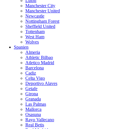
Luton
Manchester City
Manchester United
Newcastle
Nottingham Forest
Sheffield United
Tottenham
West Ham
Wolves
Spanien
Almeria
Athletic Bilbao
Atletico Madrid
Barcelona
Cadiz
Celta Vigo
Deportivo Alaves
Getafe
Girona
Granada
Las Palmas
Mallorca
Osasuna
Rayo Vallecano
Real Betis