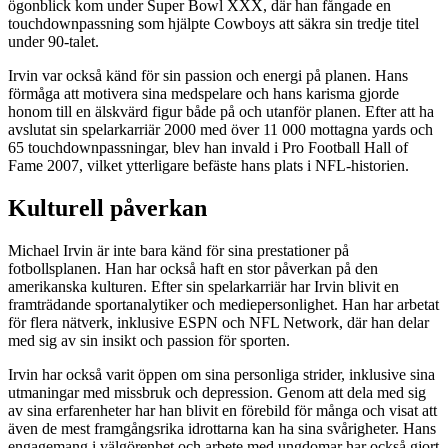
ögonblick kom under Super Bowl XXX, där han fångade en
touchdownpassning som hjälpte Cowboys att säkra sin tredje titel
under 90-talet.
Irvin var också känd för sin passion och energi på planen. Hans
förmåga att motivera sina medspelare och hans karisma gjorde
honom till en älskvärd figur både på och utanför planen. Efter att ha
avslutat sin spelarkarriär 2000 med över 11 000 mottagna yards och
65 touchdownpassningar, blev han invald i Pro Football Hall of
Fame 2007, vilket ytterligare befäste hans plats i NFL-historien.
Kulturell påverkan
Michael Irvin är inte bara känd för sina prestationer på
fotbollsplanen. Han har också haft en stor påverkan på den
amerikanska kulturen. Efter sin spelarkarriär har Irvin blivit en
framträdande sportanalytiker och mediepersonlighet. Han har arbetat
för flera nätverk, inklusive ESPN och NFL Network, där han delar
med sig av sin insikt och passion för sporten.
Irvin har också varit öppen om sina personliga strider, inklusive sina
utmaningar med missbruk och depression. Genom att dela med sig
av sina erfarenheter har han blivit en förebild för många och visat att
även de mest framgångsrika idrottarna kan ha sina svårigheter. Hans
engagemang i välgörenhet och arbete med ungdomar har också gjort