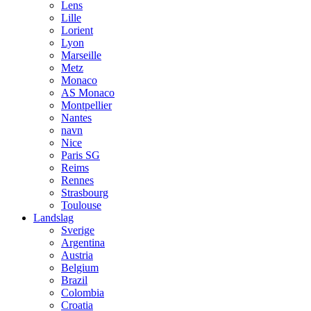
Lens
Lille
Lorient
Lyon
Marseille
Metz
Monaco
AS Monaco
Montpellier
Nantes
navn
Nice
Paris SG
Reims
Rennes
Strasbourg
Toulouse
Landslag
Sverige
Argentina
Austria
Belgium
Brazil
Colombia
Croatia