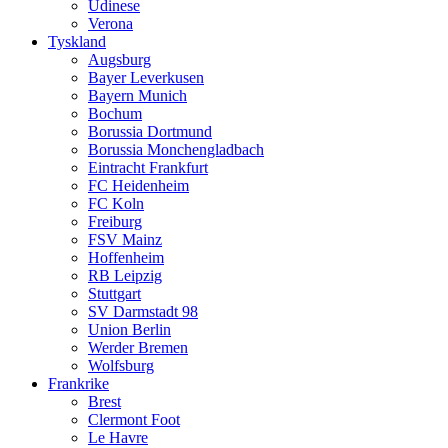
Udinese
Verona
Tyskland
Augsburg
Bayer Leverkusen
Bayern Munich
Bochum
Borussia Dortmund
Borussia Monchengladbach
Eintracht Frankfurt
FC Heidenheim
FC Koln
Freiburg
FSV Mainz
Hoffenheim
RB Leipzig
Stuttgart
SV Darmstadt 98
Union Berlin
Werder Bremen
Wolfsburg
Frankrike
Brest
Clermont Foot
Le Havre