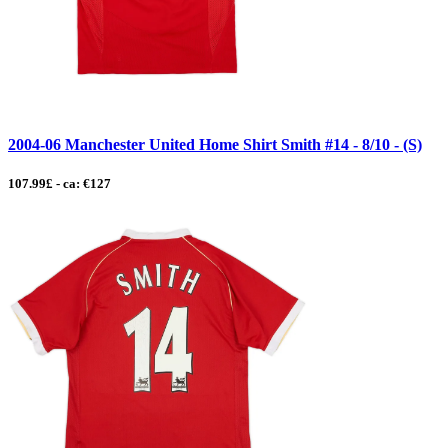
2004-06 Manchester United Home Shirt Smith #14 - 8/10 - (S)
107.99£ - ca: €127