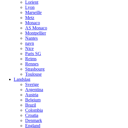
Lorient
Lyon
Marseille
Metz
Monaco
AS Monaco
Montpellier
Nantes
navn
Nice
Paris SG
Reims
Rennes
Strasbourg
Toulouse
Landslag
Sverige
Argentina
Austria
Belgium
Brazil
Colombia
Croatia
Denmark
England