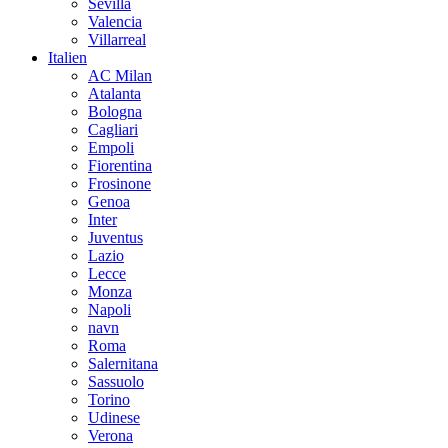
Sevilla
Valencia
Villarreal
Italien
AC Milan
Atalanta
Bologna
Cagliari
Empoli
Fiorentina
Frosinone
Genoa
Inter
Juventus
Lazio
Lecce
Monza
Napoli
navn
Roma
Salernitana
Sassuolo
Torino
Udinese
Verona