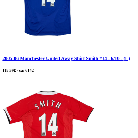
2005-06 Manchester United Away Shirt Smith #14 - 6/10 - (L)
119.99£ - ca: €142