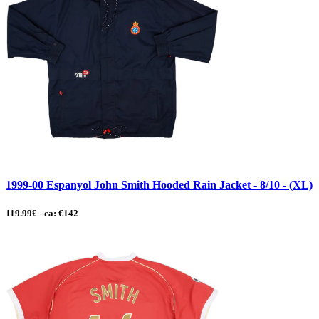
1999-00 Espanyol John Smith Hooded Rain Jacket - 8/10 - (XL)
119.99£ - ca: €142