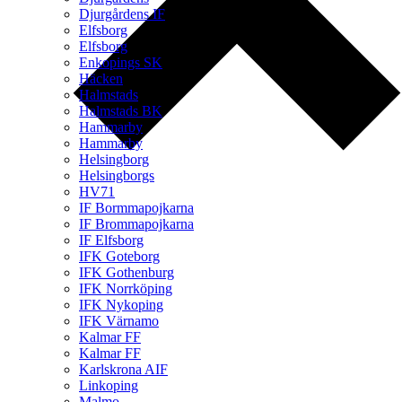
Djurgårdens IF
Elfsborg
Elfsborg
Enkopings SK
Häcken
Halmstads
Halmstads BK
Hammarby
Hammarby
Helsingborg
Helsingborgs
HV71
IF Bormmapojkarna
IF Brommapojkarna
IF Elfsborg
IFK Goteborg
IFK Gothenburg
IFK Norrköping
IFK Nykoping
IFK Värnamo
Kalmar FF
Kalmar FF
Karlskrona AIF
Linkoping
Malmo