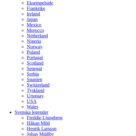
Eksempelside
Frankrike
Ireland
Japan
Mexico
Morocco
Netherland
Nigeria
Norway
Poland
Portugal
Scotland
Senegal
Serbia
Spanien
Switzerland
Tyskland
Uruguay
USA
Wales
Svenska legender
Freddie Ljungberg
Håkan Mild
Henrik Larsson
Johan Mjällby