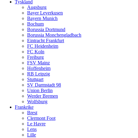
Tyskland
Augsburg
Bayer Leverkusen
Bayern Munich
Bochum
Borussia Dortmund
Borussia Monchengladbach
Eintracht Frankfurt
FC Heidenheim
FC Koln
Freiburg
FSV Mainz
Hoffenheim
RB Leipzig
Stuttgart
SV Darmstadt 98
Union Berlin
Werder Bremen
Wolfsburg
Frankrike
Brest
Clermont Foot
Le Havre
Lens
Lille