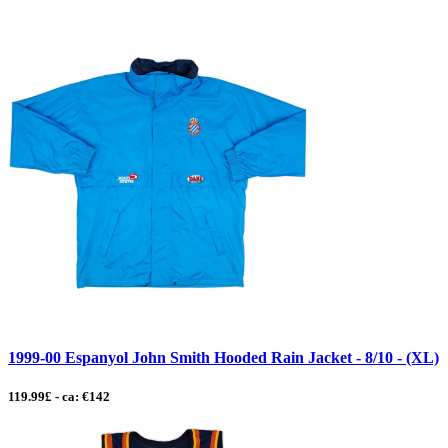
1999-00 Espanyol John Smith Hooded Rain Jacket - 8/10 - (XL)
119.99£ - ca: €142