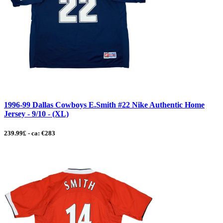
1996-99 Dallas Cowboys E.Smith #22 Nike Authentic Home
Jersey - 9/10 - (XL)
239.99£ - ca: €283