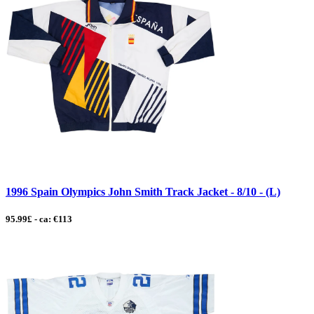
1996 Spain Olympics John Smith Track Jacket - 8/10 - (L)
95.99£ - ca: €113