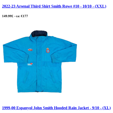
2022-23 Arsenal Third Shirt Smith Rowe #10 - 10/10 - (XXL)
149.99£ - ca: €177
1999-00 Espanyol John Smith Hooded Rain Jacket - 9/10 - (XL)