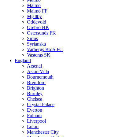
Malmo
Malmö FF
Mjällby
Oddevold
Orebro HK
Ostersunds FK
Sirius
Syrianska
Varbergs BoIS FC
Vasteras SK
England
Arsenal
Aston Villa
Bournemouth
Brentford
Brighton
Burnley
Chelsea
Crystal Palace
Everton
Fulham
Liverpool
Luton
Manchester City