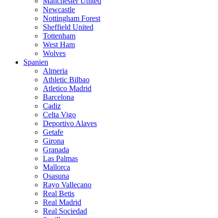
Manchester United
Newcastle
Nottingham Forest
Sheffield United
Tottenham
West Ham
Wolves
Spanien
Almeria
Athletic Bilbao
Atletico Madrid
Barcelona
Cadiz
Celta Vigo
Deportivo Alaves
Getafe
Girona
Granada
Las Palmas
Mallorca
Osasuna
Rayo Vallecano
Real Betis
Real Madrid
Real Sociedad