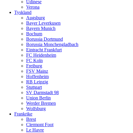
Udinese
Verona
Tyskland
Augsburg
Bayer Leverkusen
Bayern Munich
Bochum
Borussia Dortmund
Borussia Monchengladbach
Eintracht Frankfurt
FC Heidenheim
FC Koln
Freiburg
FSV Mainz
Hoffenheim
RB Leipzig
Stuttgart
SV Darmstadt 98
Union Berlin
Werder Bremen
Wolfsburg
Frankrike
Brest
Clermont Foot
Le Havre