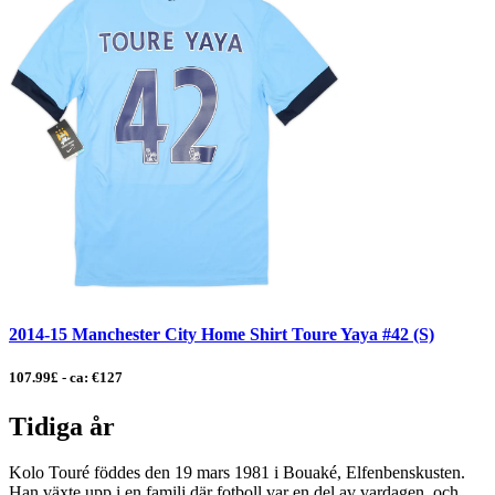
2014-15 Manchester City Home Shirt Toure Yaya #42 (S)
107.99£ - ca: €127
Tidiga år
Kolo Touré föddes den 19 mars 1981 i Bouaké, Elfenbenskusten.
Han växte upp i en familj där fotboll var en del av vardagen, och