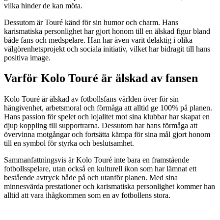
vilka hinder de kan möta.
Dessutom är Touré känd för sin humor och charm. Hans
karismatiska personlighet har gjort honom till en älskad figur bland
både fans och medspelare. Han har även varit delaktig i olika
välgörenhetsprojekt och sociala initiativ, vilket har bidragit till hans
positiva image.
Varför Kolo Touré är älskad av fansen
Kolo Touré är älskad av fotbollsfans världen över för sin
hängivenhet, arbetsmoral och förmåga att alltid ge 100% på planen.
Hans passion för spelet och lojalitet mot sina klubbar har skapat en
djup koppling till supportrarna. Dessutom har hans förmåga att
övervinna motgångar och fortsätta kämpa för sina mål gjort honom
till en symbol för styrka och beslutsamhet.
Sammanfattningsvis är Kolo Touré inte bara en framstående
fotbollsspelare, utan också en kulturell ikon som har lämnat ett
bestående avtryck både på och utanför planen. Med sina
minnesvärda prestationer och karismatiska personlighet kommer han
alltid att vara ihågkommen som en av fotbollens stora.