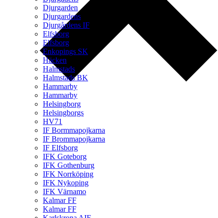
Djurgarden
Djurgardens
Djurgårdens IF
Elfsborg
Elfsborg
Enkopings SK
Häcken
Halmstads
Halmstads BK
Hammarby
Hammarby
Helsingborg
Helsingborgs
HV71
IF Bormmapojkarna
IF Brommapojkarna
IF Elfsborg
IFK Goteborg
IFK Gothenburg
IFK Norrköping
IFK Nykoping
IFK Värnamo
Kalmar FF
Kalmar FF
Karlskrona AIF