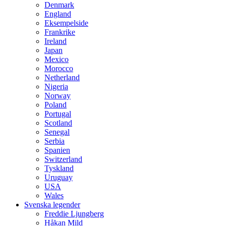
Denmark
England
Eksempelside
Frankrike
Ireland
Japan
Mexico
Morocco
Netherland
Nigeria
Norway
Poland
Portugal
Scotland
Senegal
Serbia
Spanien
Switzerland
Tyskland
Uruguay
USA
Wales
Svenska legender
Freddie Ljungberg
Håkan Mild