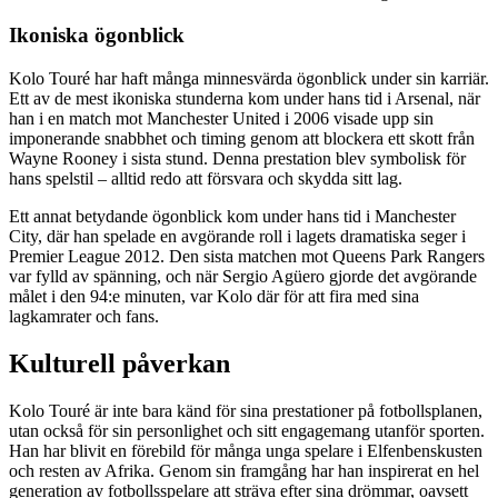
Ikoniska ögonblick
Kolo Touré har haft många minnesvärda ögonblick under sin karriär.
Ett av de mest ikoniska stunderna kom under hans tid i Arsenal, när
han i en match mot Manchester United i 2006 visade upp sin
imponerande snabbhet och timing genom att blockera ett skott från
Wayne Rooney i sista stund. Denna prestation blev symbolisk för
hans spelstil – alltid redo att försvara och skydda sitt lag.
Ett annat betydande ögonblick kom under hans tid i Manchester
City, där han spelade en avgörande roll i lagets dramatiska seger i
Premier League 2012. Den sista matchen mot Queens Park Rangers
var fylld av spänning, och när Sergio Agüero gjorde det avgörande
målet i den 94:e minuten, var Kolo där för att fira med sina
lagkamrater och fans.
Kulturell påverkan
Kolo Touré är inte bara känd för sina prestationer på fotbollsplanen,
utan också för sin personlighet och sitt engagemang utanför sporten.
Han har blivit en förebild för många unga spelare i Elfenbenskusten
och resten av Afrika. Genom sin framgång har han inspirerat en hel
generation av fotbollsspelare att sträva efter sina drömmar, oavsett