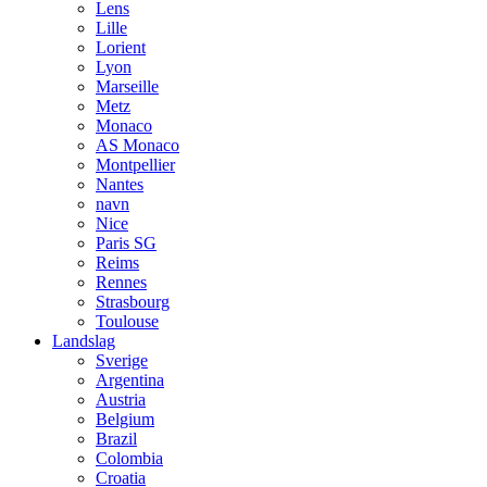
Lens
Lille
Lorient
Lyon
Marseille
Metz
Monaco
AS Monaco
Montpellier
Nantes
navn
Nice
Paris SG
Reims
Rennes
Strasbourg
Toulouse
Landslag
Sverige
Argentina
Austria
Belgium
Brazil
Colombia
Croatia