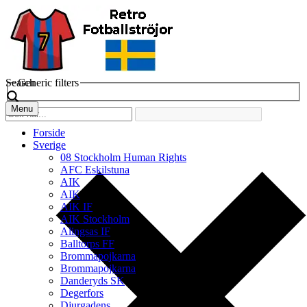
Search
Generic filters
Menu
Forside
Sverige
08 Stockholm Human Rights
AFC Eskilstuna
AIK
AIK
AIK IF
AIK Stockholm
Alingsas IF
Balltorps FF
Brommapojkarna
Brommapojkarna
Danderyds SK
Degerfors
Djurgadens