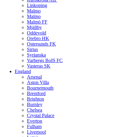
Linkoping
Malmo
Malmo
Malmö FF
Mjällby
Oddevold
Orebro HK
Ostersunds FK
Sirius
Syrianska
Varbergs BoIS FC
Vasteras SK
England
Arsenal
Aston Villa
Bournemouth
Brentford
Brighton
Burnley
Chelsea
Crystal Palace
Everton
Fulham
Liverpool