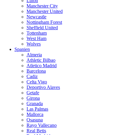
Luton
Manchester City
Manchester United
Newcastle
Nottingham Forest
Sheffield United
Tottenham
West Ham
Wolves
Spanien
Almeria
Athletic Bilbao
Atletico Madrid
Barcelona
Cadiz
Celta Vigo
Deportivo Alaves
Getafe
Girona
Granada
Las Palmas
Mallorca
Osasuna
Rayo Vallecano
Real Betis