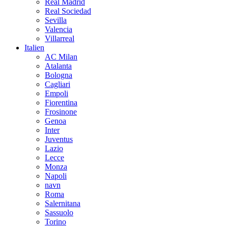
Real Madrid
Real Sociedad
Sevilla
Valencia
Villarreal
Italien
AC Milan
Atalanta
Bologna
Cagliari
Empoli
Fiorentina
Frosinone
Genoa
Inter
Juventus
Lazio
Lecce
Monza
Napoli
navn
Roma
Salernitana
Sassuolo
Torino