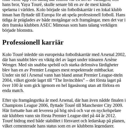
hans bror, Yaya Touré, skulle senare bli en av de mest kända
spelarna i världen. Kolo började sin fotbollskarriär i en lokal klubb
innan han flyttade till Europa för att spela professionell fotboll. Hans
tidiga år präglades av både motgångar och framgångar, men det var i
den franska klubben ASEC Mimosas som hans talang verkligen
började blomstra.
Professionell karriär
Kolo Touré inledde sin europeiska fotbollskarriär med Arsenal 2002,
där han snabbt blev en viktig del av laget under tränaren Arsène
Wenger. Med sin snabba spelstil och starka defensiva färdigheter
blev han en av Premier Leagues mest respekterade mittbackar.
Under sin tid i Arsenal vann han bland annat Premier League-titeln
2004, vilket gjorde laget till “The Invincibles” – det första laget på
över 100 år som gick igenom en hel ligasäsong utan att förlora en
enda match.
Efter sju framgångsrika år med Arsenal, där han även nådde finalen i
Champions League 2006, flyttade Touré till Manchester City 2009.
Här fortsatte han att leverera på hög nivå och var en nyckelspelare
när klubben vann sin första Premier League-titel på 44 år 2012.
Touré bidrog med både stabilitet i försvaret och ledarskap på planen,
vilket cementerade hans status som en av klubbens legendarer.