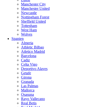
Manchester City
Manchester United
Newcastle
Nottingham Forest
Sheffield United
Tottenham
West Ham
Wolves
Spanien
Almeria
Athletic Bilbao
Atletico Madrid
Barcelona
Cadiz
Celta Vigo
Deportivo Alaves
Getafe
Girona
Granada
Las Palmas
Mallorca
Osasuna
Rayo Vallecano
Real Betis