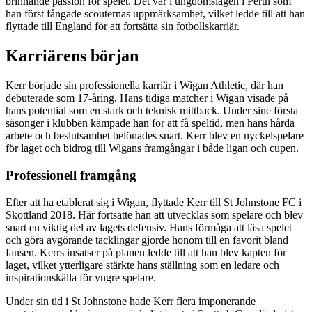
brinnande passion för spelet. Det var i ungdomslagen i Perth som
han först fångade scouternas uppmärksamhet, vilket ledde till att han
flyttade till England för att fortsätta sin fotbollskarriär.
Karriärens början
Kerr började sin professionella karriär i Wigan Athletic, där han
debuterade som 17-åring. Hans tidiga matcher i Wigan visade på
hans potential som en stark och teknisk mittback. Under sine första
säsonger i klubben kämpade han för att få speltid, men hans hårda
arbete och beslutsamhet belönades snart. Kerr blev en nyckelspelare
för laget och bidrog till Wigans framgångar i både ligan och cupen.
Professionell framgång
Efter att ha etablerat sig i Wigan, flyttade Kerr till St Johnstone FC i
Skottland 2018. Här fortsatte han att utvecklas som spelare och blev
snart en viktig del av lagets defensiv. Hans förmåga att läsa spelet
och göra avgörande tacklingar gjorde honom till en favorit bland
fansen. Kerrs insatser på planen ledde till att han blev kapten för
laget, vilket ytterligare stärkte hans ställning som en ledare och
inspirationskälla för yngre spelare.
Under sin tid i St Johnstone hade Kerr flera imponerande