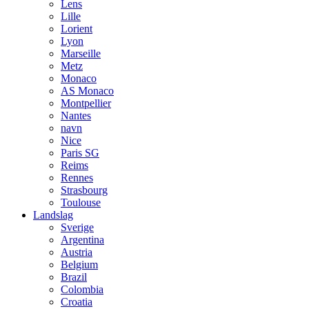
Lens
Lille
Lorient
Lyon
Marseille
Metz
Monaco
AS Monaco
Montpellier
Nantes
navn
Nice
Paris SG
Reims
Rennes
Strasbourg
Toulouse
Landslag
Sverige
Argentina
Austria
Belgium
Brazil
Colombia
Croatia