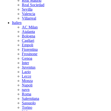
Real Madrid
Real Sociedad
Sevilla
Valencia
Villarreal
Italien
AC Milan
Atalanta
Bologna
Cagliari
Empoli
Fiorentina
Frosinone
Genoa
Inter
Juventus
Lazio
Lecce
Monza
Napoli
navn
Roma
Salernitana
Sassuolo
Torino