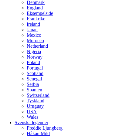
Denmark
England
Eksempelside
Frankrike
Ireland
Japan
Mexico
Morocco
Netherland
Nigeria
Norway
Poland
Portugal
Scotland
Senegal
Serbia
Spanien
Switzerland
Tyskland
Uruguay
USA
Wales
Svenska legender
Freddie Ljungberg
Håkan Mild