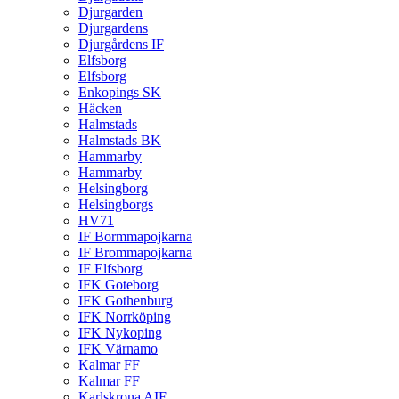
Djurgarden
Djurgardens
Djurgårdens IF
Elfsborg
Elfsborg
Enkopings SK
Häcken
Halmstads
Halmstads BK
Hammarby
Hammarby
Helsingborg
Helsingborgs
HV71
IF Bormmapojkarna
IF Brommapojkarna
IF Elfsborg
IFK Goteborg
IFK Gothenburg
IFK Norrköping
IFK Nykoping
IFK Värnamo
Kalmar FF
Kalmar FF
Karlskrona AIF