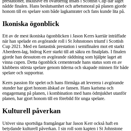
prestationer, inklusive en ovärderlig insats i Scottish Cup där laget
nådde finalen. Hans beslutsamhet och arbetsmoral på planen gjorde
honom till en spelare som både lagkamrater och fans kunde lita på.
Ikoniska ögonblick
Ett av de mest ikoniska ögonblicken i Jason Kerrs karriär inträffade
när han spelade en avgörande roll i St Johnstones triumf i Scottish
Cup 2021. Med en fantastisk prestation i semifinalen mot ett starkt
Aberdeen-lag, bidrog Kerr starkt till att säkra en finalplats. I finalen
gjorde han dessutom en avgörande räddning som hjälpte laget att
vinna cupen. Detta ögonblick cementerade hans status som en av
klubbens största spelare genom tiderna och skapade minnen för både
spelare och supportrar.
Kerrs passion för spelet och hans förmåga att leverera i avgörande
stunder har gjort honom älskad av fansen. Hans karisma och
engagemang på planen, i kombination med hans ödmjukhet utanför
planen, har gjort honom till en förebild för unga spelare.
Kulturell påverkan
Utöver sina sportsliga framgångar har Jason Kerr också haft en
betydande kulturell påverkan. I sin roll som kapten i St Johnstone