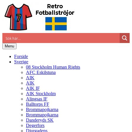
Menu
Forside
Sverige
08 Stockholm Human Rights
AFC Eskilstuna
AIK
AIK
AIK IF
AIK Stockholm
Alingsas IF
Balltorps FF
Brommapojkarna
Brommapojkarna
Danderyds SK
Degerfors
Djurgadens