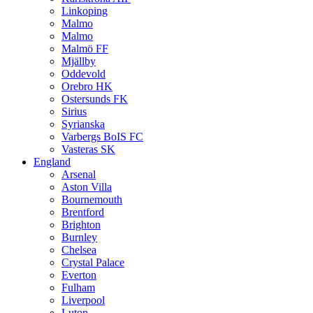
Linkoping
Malmo
Malmo
Malmö FF
Mjällby
Oddevold
Orebro HK
Ostersunds FK
Sirius
Syrianska
Varbergs BoIS FC
Vasteras SK
England
Arsenal
Aston Villa
Bournemouth
Brentford
Brighton
Burnley
Chelsea
Crystal Palace
Everton
Fulham
Liverpool
Luton