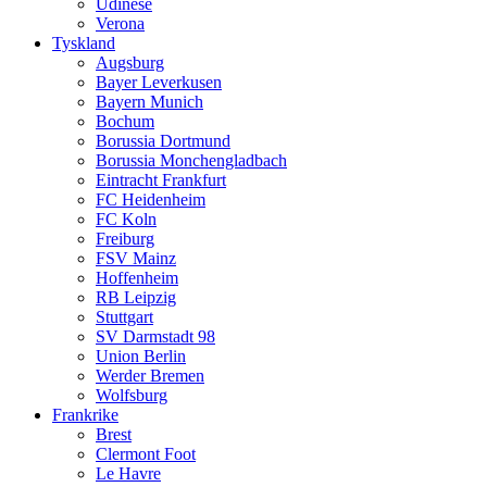
Udinese
Verona
Tyskland
Augsburg
Bayer Leverkusen
Bayern Munich
Bochum
Borussia Dortmund
Borussia Monchengladbach
Eintracht Frankfurt
FC Heidenheim
FC Koln
Freiburg
FSV Mainz
Hoffenheim
RB Leipzig
Stuttgart
SV Darmstadt 98
Union Berlin
Werder Bremen
Wolfsburg
Frankrike
Brest
Clermont Foot
Le Havre