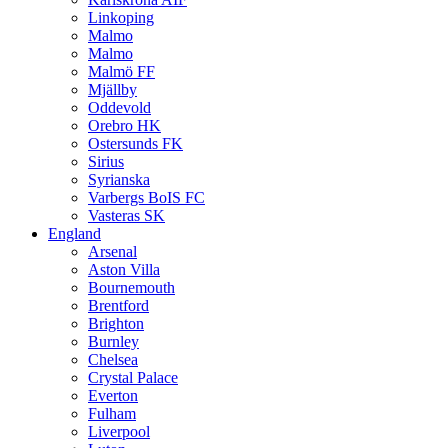
Linkoping
Malmo
Malmo
Malmö FF
Mjällby
Oddevold
Orebro HK
Ostersunds FK
Sirius
Syrianska
Varbergs BoIS FC
Vasteras SK
England
Arsenal
Aston Villa
Bournemouth
Brentford
Brighton
Burnley
Chelsea
Crystal Palace
Everton
Fulham
Liverpool