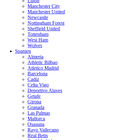
Luton
Manchester City
Manchester United
Newcastle
Nottingham Forest
Sheffield United
Tottenham
West Ham
Wolves
Spanien
Almeria
Athletic Bilbao
Atletico Madrid
Barcelona
Cadiz
Celta Vigo
Deportivo Alaves
Getafe
Girona
Granada
Las Palmas
Mallorca
Osasuna
Rayo Vallecano
Real Betis