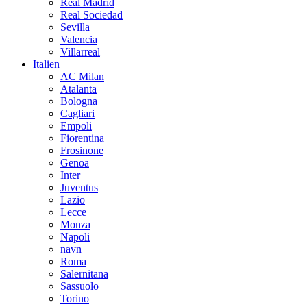
Real Madrid
Real Sociedad
Sevilla
Valencia
Villarreal
Italien
AC Milan
Atalanta
Bologna
Cagliari
Empoli
Fiorentina
Frosinone
Genoa
Inter
Juventus
Lazio
Lecce
Monza
Napoli
navn
Roma
Salernitana
Sassuolo
Torino