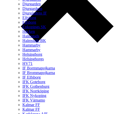
Djurgarden
Djurgardens
Djurgårdens IF
Elfsborg
Elfsborg
Enkopings SK
Häcken
Halmstads
Halmstads BK
Hammarby
Hammarby
Helsingborg
Helsingborgs
HV71
IF Bormmapojkarna
IF Brommapojkarna
IF Elfsborg
IFK Goteborg
IFK Gothenburg
IFK Norrköping
IFK Nykoping
IFK Värnamo
Kalmar FF
Kalmar FF
Karlskrona AIF