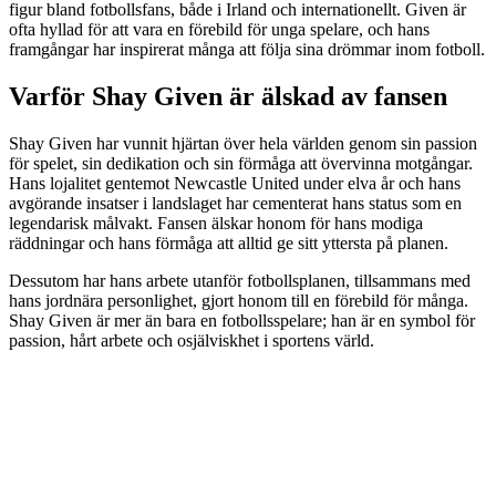
figur bland fotbollsfans, både i Irland och internationellt. Given är
ofta hyllad för att vara en förebild för unga spelare, och hans
framgångar har inspirerat många att följa sina drömmar inom fotboll.
Varför Shay Given är älskad av fansen
Shay Given har vunnit hjärtan över hela världen genom sin passion
för spelet, sin dedikation och sin förmåga att övervinna motgångar.
Hans lojalitet gentemot Newcastle United under elva år och hans
avgörande insatser i landslaget har cementerat hans status som en
legendarisk målvakt. Fansen älskar honom för hans modiga
räddningar och hans förmåga att alltid ge sitt yttersta på planen.
Dessutom har hans arbete utanför fotbollsplanen, tillsammans med
hans jordnära personlighet, gjort honom till en förebild för många.
Shay Given är mer än bara en fotbollsspelare; han är en symbol för
passion, hårt arbete och osjälviskhet i sportens värld.