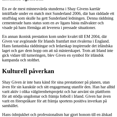
En av de mest minnesvärda stunderna i Shay Givens karriär
inträffade under en match mot Sunderland 2006, där han räddade ett
straffslag som skulle ha gett Sunderland ledningen. Denna räddning
cementerade hans status som en av ligans bästa målvakter och
visade på hans förmåga att leverera i pressade situationer.
En annan ikonisk prestation kom under kvalet till EM 2004, där
Given var avgörande för Irlands framfart mot rivalerna i England.
Hans fantastiska räddningar och ledarskap inspirerade det irländska
laget och gav dem hopp om att nå mästerskapet. Trots att Irland inte
gick vidare till turneringen, blev Given en symbol för irländsk
kampanda och stolthet.
Kulturell påverkan
Shay Given är inte bara känd för sina prestationer på planen, utan
även för sin karaktär och sitt engagemang utanför den. Han har alltid
varit aktiv i olika välgörenhetsprojekt och har använt sin plattform
för att stödja ungdomar och främja fotboll i Irland. Given har även
varit en förespråkare för att främja sportens positiva inverkan på
samhället.
Hans ödmjukhet och professionalism har gjort honom till en älskad