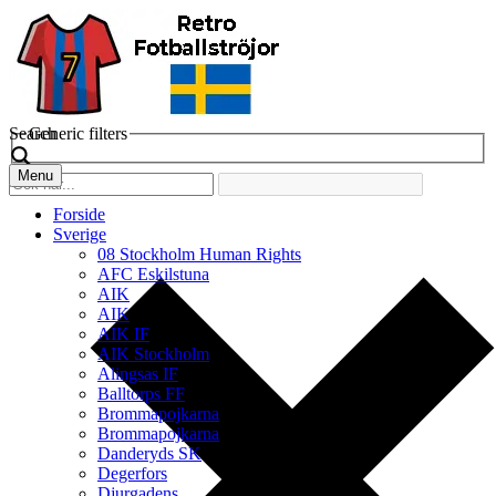
Search
Generic filters
Menu
Forside
Sverige
08 Stockholm Human Rights
AFC Eskilstuna
AIK
AIK
AIK IF
AIK Stockholm
Alingsas IF
Balltorps FF
Brommapojkarna
Brommapojkarna
Danderyds SK
Degerfors
Djurgadens