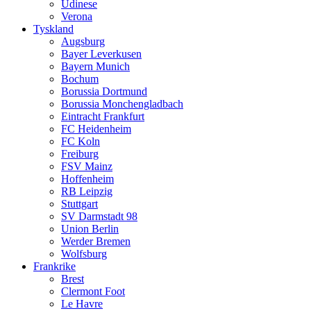
Udinese
Verona
Tyskland
Augsburg
Bayer Leverkusen
Bayern Munich
Bochum
Borussia Dortmund
Borussia Monchengladbach
Eintracht Frankfurt
FC Heidenheim
FC Koln
Freiburg
FSV Mainz
Hoffenheim
RB Leipzig
Stuttgart
SV Darmstadt 98
Union Berlin
Werder Bremen
Wolfsburg
Frankrike
Brest
Clermont Foot
Le Havre