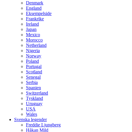
Denmark
England
Eksempelside
Frankrike
Ireland
Japan
Mexico
Morocco
Netherland
Nigeria
Norway
Poland
Portugal
Scotland
Senegal
Serbia
Spanien
Switzerland
Tyskland
Uruguay
USA
Wales
Svenska legender
Freddie Ljungberg
Håkan Mild