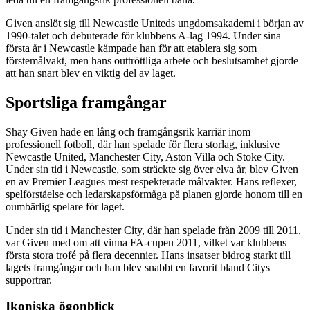
Given anslöt sig till Newcastle Uniteds ungdomsakademi i början av
1990-talet och debuterade för klubbens A-lag 1994. Under sina
första år i Newcastle kämpade han för att etablera sig som
förstemålvakt, men hans outtröttliga arbete och beslutsamhet gjorde
att han snart blev en viktig del av laget.
Sportsliga framgångar
Shay Given hade en lång och framgångsrik karriär inom
professionell fotboll, där han spelade för flera storlag, inklusive
Newcastle United, Manchester City, Aston Villa och Stoke City.
Under sin tid i Newcastle, som sträckte sig över elva år, blev Given
en av Premier Leagues mest respekterade målvakter. Hans reflexer,
spelförståelse och ledarskapsförmåga på planen gjorde honom till en
oumbärlig spelare för laget.
Under sin tid i Manchester City, där han spelade från 2009 till 2011,
var Given med om att vinna FA-cupen 2011, vilket var klubbens
första stora trofé på flera decennier. Hans insatser bidrog starkt till
lagets framgångar och han blev snabbt en favorit bland Citys
supportrar.
Ikoniska ögonblick