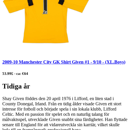
2009-10 Manchester City GK Shirt Given #1 - 9/10 - (XL.Boys)
53.99£ - ca: €64
Tidiga år
Shay Given föddes den 20 april 1976 i Lifford, en liten stad i
County Donegal, Irland. Från en tidig ålder visade Given ett stort
intresse för fotboll och började spela i sin lokala klubb, Lifford
Celtic. Med en passion för spelet och en naturlig talang för
målvaktsspel, utvecklade Given snabbt sina färdigheter. Han flyttade
senare till England för att vidareutveckla sin karriär, vilket skulle
leda till en framgångsrik professionell bana.