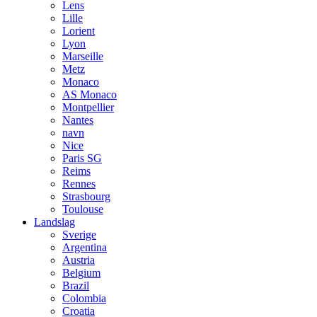
Lens
Lille
Lorient
Lyon
Marseille
Metz
Monaco
AS Monaco
Montpellier
Nantes
navn
Nice
Paris SG
Reims
Rennes
Strasbourg
Toulouse
Landslag
Sverige
Argentina
Austria
Belgium
Brazil
Colombia
Croatia