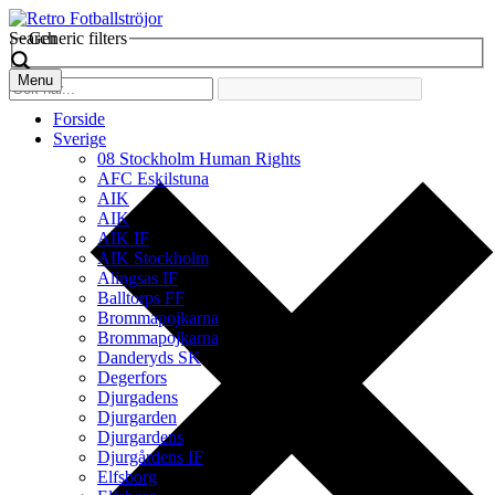
Search
Generic filters
Menu
Forside
Sverige
08 Stockholm Human Rights
AFC Eskilstuna
AIK
AIK
AIK IF
AIK Stockholm
Alingsas IF
Balltorps FF
Brommapojkarna
Brommapojkarna
Danderyds SK
Degerfors
Djurgadens
Djurgarden
Djurgardens
Djurgårdens IF
Elfsborg