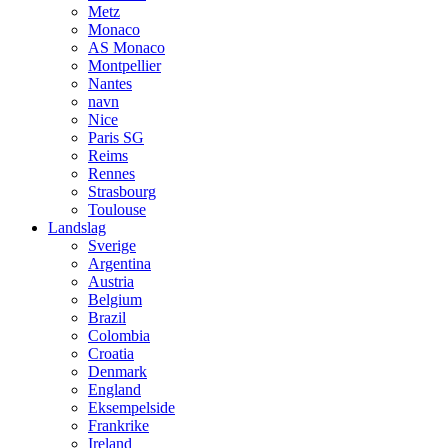
Metz
Monaco
AS Monaco
Montpellier
Nantes
navn
Nice
Paris SG
Reims
Rennes
Strasbourg
Toulouse
Landslag
Sverige
Argentina
Austria
Belgium
Brazil
Colombia
Croatia
Denmark
England
Eksempelside
Frankrike
Ireland