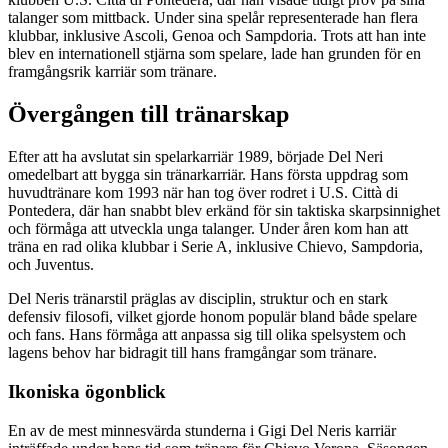
talanger som mittback. Under sina spelår representerade han flera
klubbar, inklusive Ascoli, Genoa och Sampdoria. Trots att han inte
blev en internationell stjärna som spelare, lade han grunden för en
framgångsrik karriär som tränare.
Övergången till tränarskap
Efter att ha avslutat sin spelarkarriär 1989, började Del Neri
omedelbart att bygga sin tränarkarriär. Hans första uppdrag som
huvudtränare kom 1993 när han tog över rodret i U.S. Città di
Pontedera, där han snabbt blev erkänd för sin taktiska skarpsinnighet
och förmåga att utveckla unga talanger. Under åren kom han att
träna en rad olika klubbar i Serie A, inklusive Chievo, Sampdoria,
och Juventus.
Del Neris tränarstil präglas av disciplin, struktur och en stark
defensiv filosofi, vilket gjorde honom populär bland både spelare
och fans. Hans förmåga att anpassa sig till olika spelsystem och
lagens behov har bidragit till hans framgångar som tränare.
Ikoniska ögonblick
En av de mest minnesvärda stunderna i Gigi Del Neris karriär