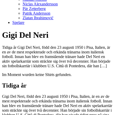
Niclas Alexandersson
Pär Zetterberg
Patrik Andersson
Zlatan Ibrahimović
Spelare
Gigi Del Neri
Tidiga år Gigi Del Neri, född den 23 augusti 1950 i Pisa, Italien, är
en av de mest respekterade och erkända tränarna inom italiensk
fotboll. Innan han blev en framstående tränare hade Del Neri en
aktiv spelarkarriär som sträckte sig över två decennier. Han började
sin fotbollskarriär i klubben U.S. Città di Pontedera, där han […]
Im Moment wurden keine Shirts gefunden.
Tidiga år
Gigi Del Neri, född den 23 augusti 1950 i Pisa, Italien, är en av de
mest respekterade och erkända tränarna inom italiensk fotboll. Innan
han blev en framstående tränare hade Del Neri en aktiv spelarkarriär
som sträckte sig över två decennier. Han började sin fotbollskarriär i
klubben U.S. Città di Pontedera, där han visade tidigt prov på sina