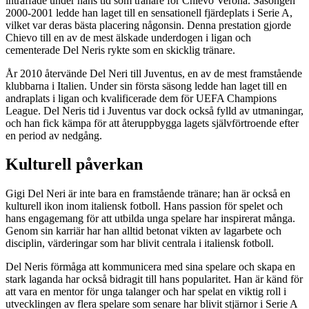
inträffade under hans tid som tränare för Chievo Verona. Säsongen
2000-2001 ledde han laget till en sensationell fjärdeplats i Serie A,
vilket var deras bästa placering någonsin. Denna prestation gjorde
Chievo till en av de mest älskade underdogen i ligan och
cementerade Del Neris rykte som en skicklig tränare.
År 2010 återvände Del Neri till Juventus, en av de mest framstående
klubbarna i Italien. Under sin första säsong ledde han laget till en
andraplats i ligan och kvalificerade dem för UEFA Champions
League. Del Neris tid i Juventus var dock också fylld av utmaningar,
och han fick kämpa för att återuppbygga lagets självförtroende efter
en period av nedgång.
Kulturell påverkan
Gigi Del Neri är inte bara en framstående tränare; han är också en
kulturell ikon inom italiensk fotboll. Hans passion för spelet och
hans engagemang för att utbilda unga spelare har inspirerat många.
Genom sin karriär har han alltid betonat vikten av lagarbete och
disciplin, värderingar som har blivit centrala i italiensk fotboll.
Del Neris förmåga att kommunicera med sina spelare och skapa en
stark laganda har också bidragit till hans popularitet. Han är känd för
att vara en mentor för unga talanger och har spelat en viktig roll i
utvecklingen av flera spelare som senare har blivit stjärnor i Serie A