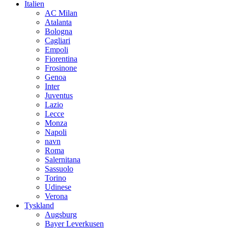
Italien
AC Milan
Atalanta
Bologna
Cagliari
Empoli
Fiorentina
Frosinone
Genoa
Inter
Juventus
Lazio
Lecce
Monza
Napoli
navn
Roma
Salernitana
Sassuolo
Torino
Udinese
Verona
Tyskland
Augsburg
Bayer Leverkusen