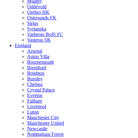
Mjällby
Oddevold
Orebro HK
Ostersunds FK
Sirius
Syrianska
Varbergs BoIS FC
Vasteras SK
England
Arsenal
Aston Villa
Bournemouth
Brentford
Brighton
Burnley
Chelsea
Crystal Palace
Everton
Fulham
Liverpool
Luton
Manchester City
Manchester United
Newcastle
Nottingham Forest