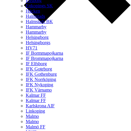
Elfsborg
Enkopings SK
Häcken
Halmstads
Halmstads BK
Hammarby
Hammarby
Helsingborg
Helsingborgs
HV71
IF Bormmapojkarna
IF Brommapojkarna
IF Elfsborg
IFK Goteborg
IFK Gothenburg
IFK Norrköping
IFK Nykoping
IFK Värnamo
Kalmar FF
Kalmar FF
Karlskrona AIF
Linkoping
Malmo
Malmo
Malmö FF