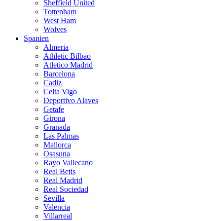
Sheffield United
Tottenham
West Ham
Wolves
Spanien
Almeria
Athletic Bilbao
Atletico Madrid
Barcelona
Cadiz
Celta Vigo
Deportivo Alaves
Getafe
Girona
Granada
Las Palmas
Mallorca
Osasuna
Rayo Vallecano
Real Betis
Real Madrid
Real Sociedad
Sevilla
Valencia
Villarreal