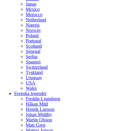
Japan
Mexico
Morocco
Netherland
Nigeria
Norway
Poland
Portugal
Scotland
Senegal
Serbia
Spanien
Switzerland
Tyskland
Uruguay
USA
Wales
Svenska legender
Freddie Ljungberg
Håkan Mild
Henrik Larsson
Johan Mjällby
Martin Olsson
Mats Gren
Mattias Jonson