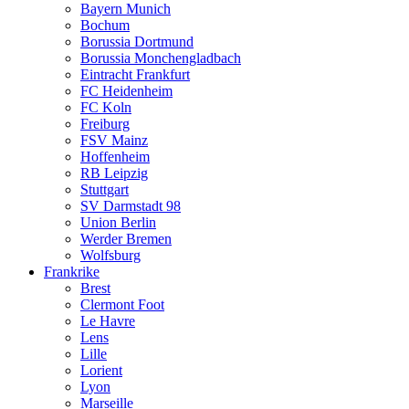
Bayern Munich
Bochum
Borussia Dortmund
Borussia Monchengladbach
Eintracht Frankfurt
FC Heidenheim
FC Koln
Freiburg
FSV Mainz
Hoffenheim
RB Leipzig
Stuttgart
SV Darmstadt 98
Union Berlin
Werder Bremen
Wolfsburg
Frankrike
Brest
Clermont Foot
Le Havre
Lens
Lille
Lorient
Lyon
Marseille