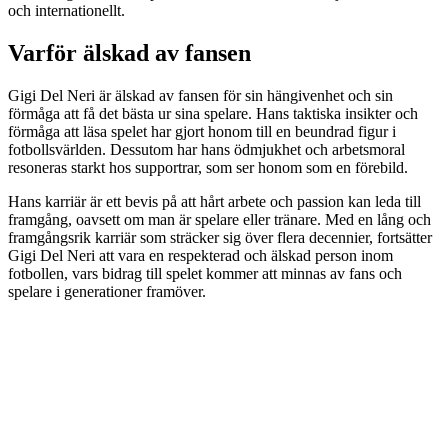
och internationellt.
Varför älskad av fansen
Gigi Del Neri är älskad av fansen för sin hängivenhet och sin
förmåga att få det bästa ur sina spelare. Hans taktiska insikter och
förmåga att läsa spelet har gjort honom till en beundrad figur i
fotbollsvärlden. Dessutom har hans ödmjukhet och arbetsmoral
resoneras starkt hos supportrar, som ser honom som en förebild.
Hans karriär är ett bevis på att hårt arbete och passion kan leda till
framgång, oavsett om man är spelare eller tränare. Med en lång och
framgångsrik karriär som sträcker sig över flera decennier, fortsätter
Gigi Del Neri att vara en respekterad och älskad person inom
fotbollen, vars bidrag till spelet kommer att minnas av fans och
spelare i generationer framöver.