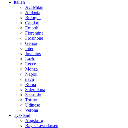
Italien
AC Milan
Atalanta
Bologna
Cagliari
Empoli
Fiorentina
Frosinone
Genoa
Inter
Juventus
Lazio
Lecce
Monza
Napoli
navn
Roma
Salernitana
Sassuolo
Torino
Udinese
Verona
Tyskland
Augsburg
Bayer Leverkusen