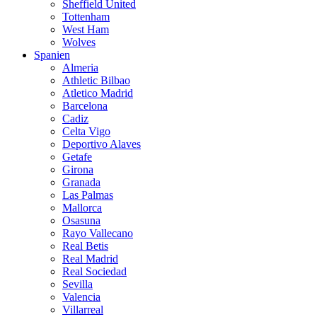
Sheffield United
Tottenham
West Ham
Wolves
Spanien
Almeria
Athletic Bilbao
Atletico Madrid
Barcelona
Cadiz
Celta Vigo
Deportivo Alaves
Getafe
Girona
Granada
Las Palmas
Mallorca
Osasuna
Rayo Vallecano
Real Betis
Real Madrid
Real Sociedad
Sevilla
Valencia
Villarreal