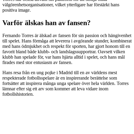
välgörenhetsorganisationer, vilket ytterligare har förstärkt hans
positiva image.
Varför älskas han av fansen?
Fernando Torres är älskad av fansen för sin passion och hängivenhet
till spelet. Hans förmåga att leverera i avgörande stunder, kombinerat
med hans ödmjukhet och respekt för sporten, har gjort honom till en
favorit bland både klubb- och landslagssupportrar. Oavsett vilken
klubb han spelade för, var hans hjärta alltid i spelet, och hans mål
firades med stor entusiasm av fansen.
Hans resa från en ung pojke i Madrid till en av världens mest
respekterade fotbollsspelare är en inspirerande berättelse som
fortsätter att inspirera många unga spelare över hela världen. Torres
lämnar efter sig ett arv som kommer att leva vidare inom
fotbollshistorien.