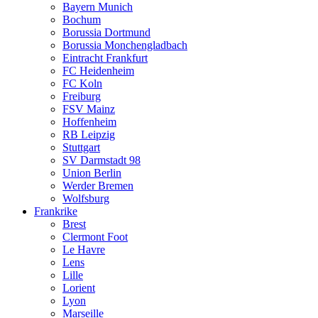
Bayern Munich
Bochum
Borussia Dortmund
Borussia Monchengladbach
Eintracht Frankfurt
FC Heidenheim
FC Koln
Freiburg
FSV Mainz
Hoffenheim
RB Leipzig
Stuttgart
SV Darmstadt 98
Union Berlin
Werder Bremen
Wolfsburg
Frankrike
Brest
Clermont Foot
Le Havre
Lens
Lille
Lorient
Lyon
Marseille