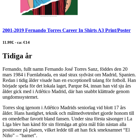
2001-2019 Fernando Torres Career In Shirts A3 Print/Poster
11.99£ - ca: €14
Tidiga år
Fernando, fullt namn Fernando José Torres Sanz, föddes den 20
mars 1984 i Fuenlabrada, en stad strax sydväst om Madrid, Spanien.
Redan i tidig ålder visade han en exceptionell talang för fotboll. Han
började spela för det lokala laget, Parque 84, innan han vid sju års
ålder gick med i Atlético Madrid, där han snabbt klättrade genom
ungdomssystemet.
Torres slog igenom i Atlético Madrids seniorlag vid blott 17 års
ålder. Hans hastighet, teknik och målmedvetenhet gjorde honom till
en omedelbar favorit bland fansen. Under sina första säsonger i La
Liga blev han känd för sin förmåga att göra mål från nästan alla
positioner på planen, vilket ledde till att han fick smeknamnet “El
Niño” – “barnet”.