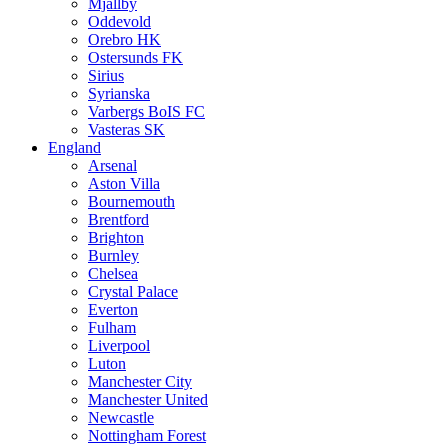
Mjällby
Oddevold
Orebro HK
Ostersunds FK
Sirius
Syrianska
Varbergs BoIS FC
Vasteras SK
England
Arsenal
Aston Villa
Bournemouth
Brentford
Brighton
Burnley
Chelsea
Crystal Palace
Everton
Fulham
Liverpool
Luton
Manchester City
Manchester United
Newcastle
Nottingham Forest