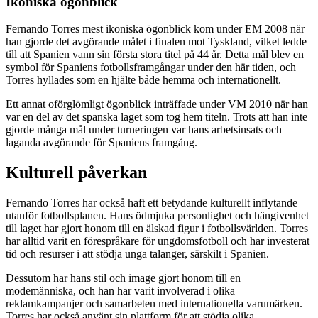
Ikoniska ögonblick
Fernando Torres mest ikoniska ögonblick kom under EM 2008 när
han gjorde det avgörande målet i finalen mot Tyskland, vilket ledde
till att Spanien vann sin första stora titel på 44 år. Detta mål blev en
symbol för Spaniens fotbollsframgångar under den här tiden, och
Torres hyllades som en hjälte både hemma och internationellt.
Ett annat oförglömligt ögonblick inträffade under VM 2010 när han
var en del av det spanska laget som tog hem titeln. Trots att han inte
gjorde många mål under turneringen var hans arbetsinsats och
laganda avgörande för Spaniens framgång.
Kulturell påverkan
Fernando Torres har också haft ett betydande kulturellt inflytande
utanför fotbollsplanen. Hans ödmjuka personlighet och hängivenhet
till laget har gjort honom till en älskad figur i fotbollsvärlden. Torres
har alltid varit en förespråkare för ungdomsfotboll och har investerat
tid och resurser i att stödja unga talanger, särskilt i Spanien.
Dessutom har hans stil och image gjort honom till en
modemänniska, och han har varit involverad i olika
reklamkampanjer och samarbeten med internationella varumärken.
Torres har också använt sin plattform för att stödja olika