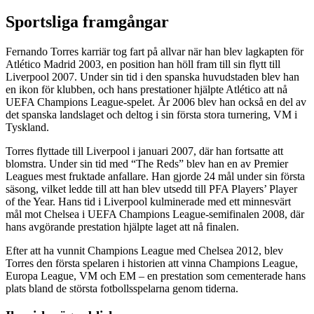
Sportsliga framgångar
Fernando Torres karriär tog fart på allvar när han blev lagkapten för
Atlético Madrid 2003, en position han höll fram till sin flytt till
Liverpool 2007. Under sin tid i den spanska huvudstaden blev han
en ikon för klubben, och hans prestationer hjälpte Atlético att nå
UEFA Champions League-spelet. År 2006 blev han också en del av
det spanska landslaget och deltog i sin första stora turnering, VM i
Tyskland.
Torres flyttade till Liverpool i januari 2007, där han fortsatte att
blomstra. Under sin tid med “The Reds” blev han en av Premier
Leagues mest fruktade anfallare. Han gjorde 24 mål under sin första
säsong, vilket ledde till att han blev utsedd till PFA Players’ Player
of the Year. Hans tid i Liverpool kulminerade med ett minnesvärt
mål mot Chelsea i UEFA Champions League-semifinalen 2008, där
hans avgörande prestation hjälpte laget att nå finalen.
Efter att ha vunnit Champions League med Chelsea 2012, blev
Torres den första spelaren i historien att vinna Champions League,
Europa League, VM och EM – en prestation som cementerade hans
plats bland de största fotbollsspelarna genom tiderna.