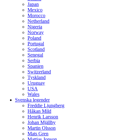
Japan
Mexico
Morocco
Netherland
Nigeria
Norway
Poland
Portugal
Scotland
Senegal
Serbia
Spanien
Switzerland
Tyskland
Uruguay
USA
Wales
Svenska legender
Freddie Ljungberg
Håkan Mild
Henrik Larsson
Johan Mjällby
Martin Olsson
Mats Gren
Mattias Jonson