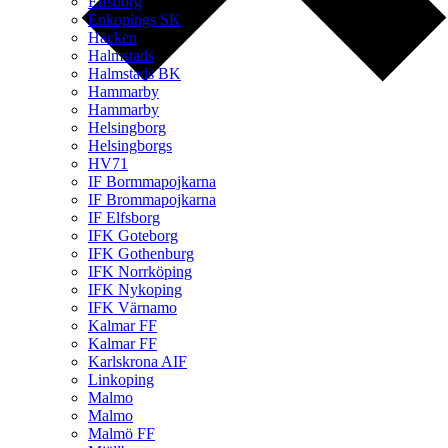
Elfsborg
Enkopings SK
Häcken
Halmstads
Halmstads BK
Hammarby
Hammarby
Helsingborg
Helsingborgs
HV71
IF Bormmapojkarna
IF Brommapojkarna
IF Elfsborg
IFK Goteborg
IFK Gothenburg
IFK Norrköping
IFK Nykoping
IFK Värnamo
Kalmar FF
Kalmar FF
Karlskrona AIF
Linkoping
Malmo
Malmo
Malmö FF