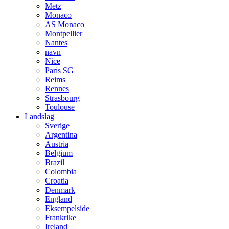
Metz
Monaco
AS Monaco
Montpellier
Nantes
navn
Nice
Paris SG
Reims
Rennes
Strasbourg
Toulouse
Landslag
Sverige
Argentina
Austria
Belgium
Brazil
Colombia
Croatia
Denmark
England
Eksempelside
Frankrike
Ireland