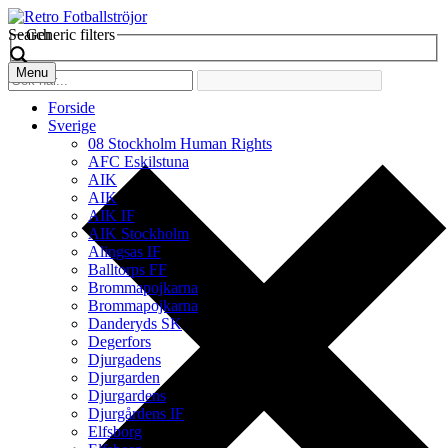
Search
Generic filters
Menu
Forside
Sverige
08 Stockholm Human Rights
AFC Eskilstuna
AIK
AIK
AIK IF
AIK Stockholm
Alingsas IF
Balltorps FF
Brommapojkarna
Brommapojkarna
Danderyds SK
Degerfors
Djurgadens
Djurgarden
Djurgardens
Djurgårdens IF
Elfsborg