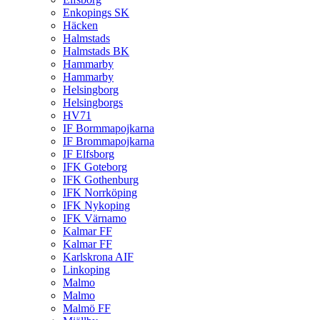
Enkopings SK
Häcken
Halmstads
Halmstads BK
Hammarby
Hammarby
Helsingborg
Helsingborgs
HV71
IF Bormmapojkarna
IF Brommapojkarna
IF Elfsborg
IFK Goteborg
IFK Gothenburg
IFK Norrköping
IFK Nykoping
IFK Värnamo
Kalmar FF
Kalmar FF
Karlskrona AIF
Linkoping
Malmo
Malmo
Malmö FF