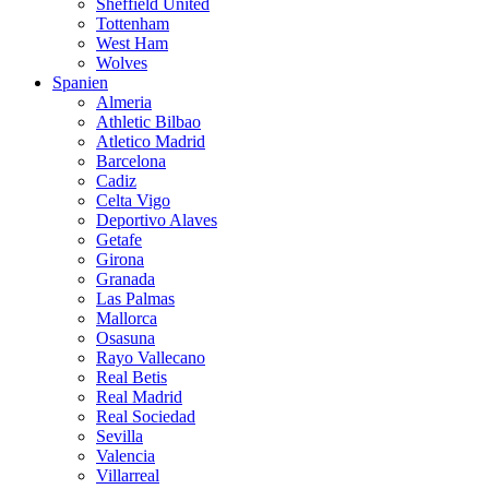
Sheffield United
Tottenham
West Ham
Wolves
Spanien
Almeria
Athletic Bilbao
Atletico Madrid
Barcelona
Cadiz
Celta Vigo
Deportivo Alaves
Getafe
Girona
Granada
Las Palmas
Mallorca
Osasuna
Rayo Vallecano
Real Betis
Real Madrid
Real Sociedad
Sevilla
Valencia
Villarreal