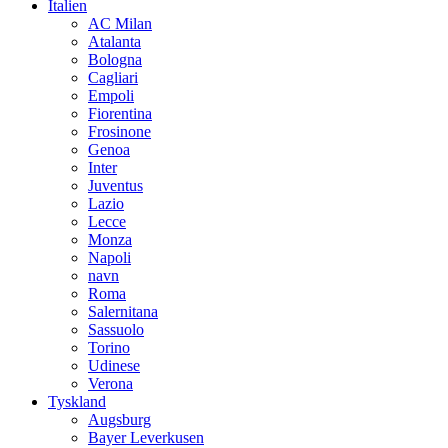
Italien
AC Milan
Atalanta
Bologna
Cagliari
Empoli
Fiorentina
Frosinone
Genoa
Inter
Juventus
Lazio
Lecce
Monza
Napoli
navn
Roma
Salernitana
Sassuolo
Torino
Udinese
Verona
Tyskland
Augsburg
Bayer Leverkusen