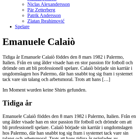
Niclas Alexandersson
Pär Zetterberg
Patrik Andersson
Zlatan Ibrahimović
Spelare
Emanuele Calaiò
Tidiga år Emanuele Calaiò föddes den 8 mars 1982 i Palermo,
Italien. Från en ung ålder visade han en stor passion för fotboll och
drömde om att bli professionell spelare. Calaiò började sin karriär i
ungdomslagen hos Palermo, där han snabbt tog sig fram i systemet
tack vare sin talang och arbetsmoral. Trots att hans […]
Im Moment wurden keine Shirts gefunden.
Tidiga år
Emanuele Calaiò föddes den 8 mars 1982 i Palermo, Italien. Från en
ung ålder visade han en stor passion för fotboll och drömde om att
bli professionell spelare. Calaiò började sin karriär i ungdomslagen
hos Palermo, där han snabbt tog sig fram i systemet tack vare sin
talang och arbetsmoral. Trots att hans tidiga år präglades av