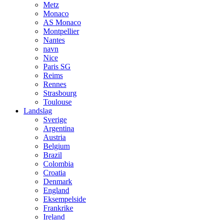
Metz
Monaco
AS Monaco
Montpellier
Nantes
navn
Nice
Paris SG
Reims
Rennes
Strasbourg
Toulouse
Landslag
Sverige
Argentina
Austria
Belgium
Brazil
Colombia
Croatia
Denmark
England
Eksempelside
Frankrike
Ireland