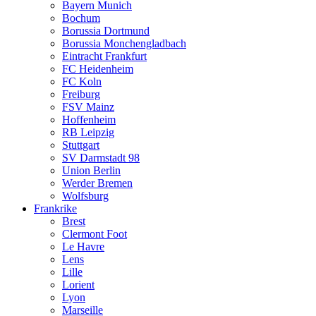
Bayern Munich
Bochum
Borussia Dortmund
Borussia Monchengladbach
Eintracht Frankfurt
FC Heidenheim
FC Koln
Freiburg
FSV Mainz
Hoffenheim
RB Leipzig
Stuttgart
SV Darmstadt 98
Union Berlin
Werder Bremen
Wolfsburg
Frankrike
Brest
Clermont Foot
Le Havre
Lens
Lille
Lorient
Lyon
Marseille