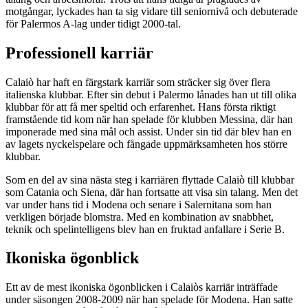
motgångar, lyckades han ta sig vidare till seniornivå och debuterade
för Palermos A-lag under tidigt 2000-tal.
Professionell karriär
Calaiò har haft en färgstark karriär som sträcker sig över flera
italienska klubbar. Efter sin debut i Palermo lånades han ut till olika
klubbar för att få mer speltid och erfarenhet. Hans första riktigt
framstående tid kom när han spelade för klubben Messina, där han
imponerade med sina mål och assist. Under sin tid där blev han en
av lagets nyckelspelare och fångade uppmärksamheten hos större
klubbar.
Som en del av sina nästa steg i karriären flyttade Calaiò till klubbar
som Catania och Siena, där han fortsatte att visa sin talang. Men det
var under hans tid i Modena och senare i Salernitana som han
verkligen började blomstra. Med en kombination av snabbhet,
teknik och spelintelligens blev han en fruktad anfallare i Serie B.
Ikoniska ögonblick
Ett av de mest ikoniska ögonblicken i Calaiòs karriär inträffade
under säsongen 2008-2009 när han spelade för Modena. Han satte