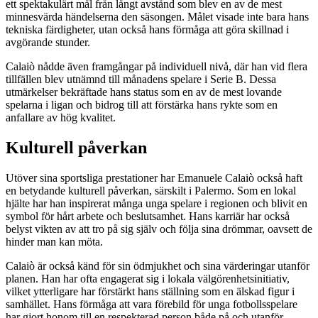
ett spektakulärt mål från långt avstånd som blev en av de mest
minnesvärda händelserna den säsongen. Målet visade inte bara hans
tekniska färdigheter, utan också hans förmåga att göra skillnad i
avgörande stunder.
Calaiò nådde även framgångar på individuell nivå, där han vid flera
tillfällen blev utnämnd till månadens spelare i Serie B. Dessa
utmärkelser bekräftade hans status som en av de mest lovande
spelarna i ligan och bidrog till att förstärka hans rykte som en
anfallare av hög kvalitet.
Kulturell påverkan
Utöver sina sportsliga prestationer har Emanuele Calaiò också haft
en betydande kulturell påverkan, särskilt i Palermo. Som en lokal
hjälte har han inspirerat många unga spelare i regionen och blivit en
symbol för hårt arbete och beslutsamhet. Hans karriär har också
belyst vikten av att tro på sig själv och följa sina drömmar, oavsett de
hinder man kan möta.
Calaiò är också känd för sin ödmjukhet och sina värderingar utanför
planen. Han har ofta engagerat sig i lokala välgörenhetsinitiativ,
vilket ytterligare har förstärkt hans ställning som en älskad figur i
samhället. Hans förmåga att vara förebild för unga fotbollsspelare
har gjort honom till en respekterad person både på och utanför