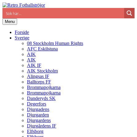
Menu
Forside
Sverige
08 Stockholm Human Rights
AFC Eskilstuna
AIK
AIK
AIK IF
AIK Stockholm
Alingsas IF
Balltorps FF
Brommapojkarna
Brommapojkarna
Danderyds SK
Degerfors
Djurgadens
Djurgarden
Djurgardens
Djurgårdens IF
Elfsborg
Elfsborg