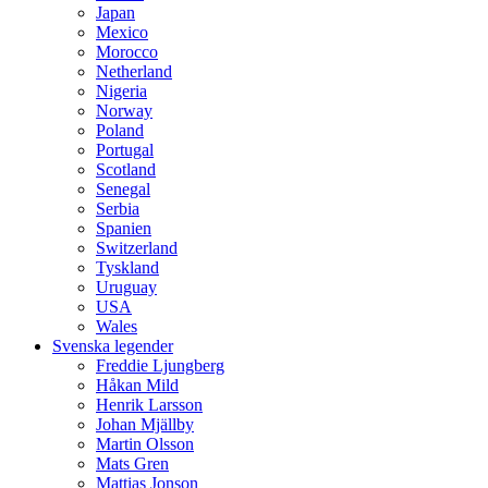
Japan
Mexico
Morocco
Netherland
Nigeria
Norway
Poland
Portugal
Scotland
Senegal
Serbia
Spanien
Switzerland
Tyskland
Uruguay
USA
Wales
Svenska legender
Freddie Ljungberg
Håkan Mild
Henrik Larsson
Johan Mjällby
Martin Olsson
Mats Gren
Mattias Jonson