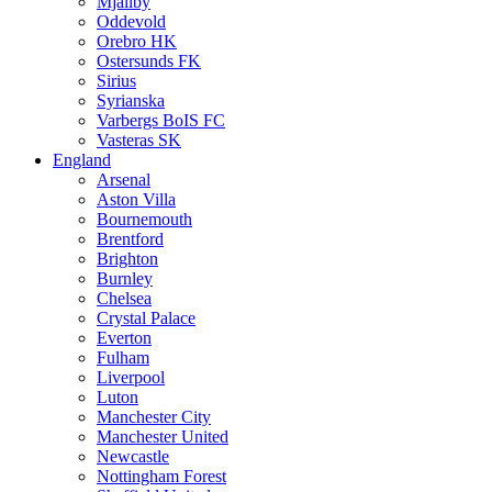
Mjällby
Oddevold
Orebro HK
Ostersunds FK
Sirius
Syrianska
Varbergs BoIS FC
Vasteras SK
England
Arsenal
Aston Villa
Bournemouth
Brentford
Brighton
Burnley
Chelsea
Crystal Palace
Everton
Fulham
Liverpool
Luton
Manchester City
Manchester United
Newcastle
Nottingham Forest