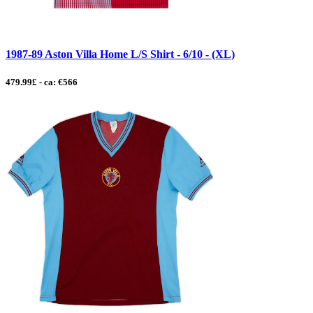
1987-89 Aston Villa Home L/S Shirt - 6/10 - (XL)
479.99£ - ca: €566