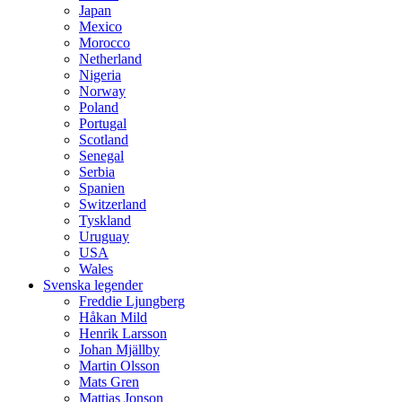
Japan
Mexico
Morocco
Netherland
Nigeria
Norway
Poland
Portugal
Scotland
Senegal
Serbia
Spanien
Switzerland
Tyskland
Uruguay
USA
Wales
Svenska legender
Freddie Ljungberg
Håkan Mild
Henrik Larsson
Johan Mjällby
Martin Olsson
Mats Gren
Mattias Jonson