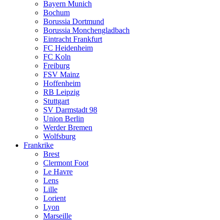
Bayern Munich
Bochum
Borussia Dortmund
Borussia Monchengladbach
Eintracht Frankfurt
FC Heidenheim
FC Koln
Freiburg
FSV Mainz
Hoffenheim
RB Leipzig
Stuttgart
SV Darmstadt 98
Union Berlin
Werder Bremen
Wolfsburg
Frankrike
Brest
Clermont Foot
Le Havre
Lens
Lille
Lorient
Lyon
Marseille