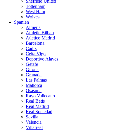
Sheffield United
Tottenham
West Ham
Wolves
Spanien
Almeria
Athletic Bilbao
Atletico Madrid
Barcelona
Cadiz
Celta Vigo
Deportivo Alaves
Getafe
Girona
Granada
Las Palmas
Mallorca
Osasuna
Rayo Vallecano
Real Betis
Real Madrid
Real Sociedad
Sevilla
Valencia
Villarreal