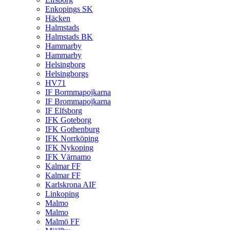
Enkopings SK
Häcken
Halmstads
Halmstads BK
Hammarby
Hammarby
Helsingborg
Helsingborgs
HV71
IF Bormmapojkarna
IF Brommapojkarna
IF Elfsborg
IFK Goteborg
IFK Gothenburg
IFK Norrköping
IFK Nykoping
IFK Värnamo
Kalmar FF
Kalmar FF
Karlskrona AIF
Linkoping
Malmo
Malmo
Malmö FF