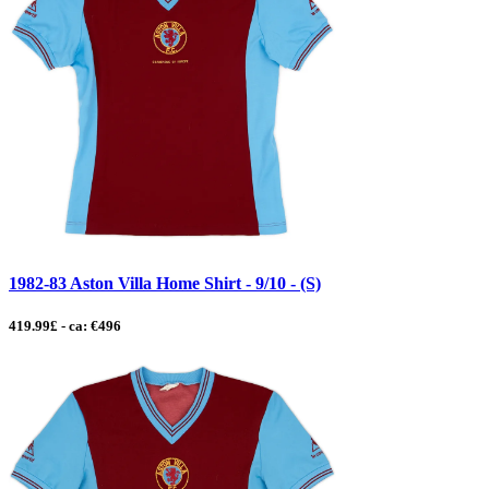
1982-83 Aston Villa Home Shirt - 9/10 - (S)
419.99£ - ca: €496