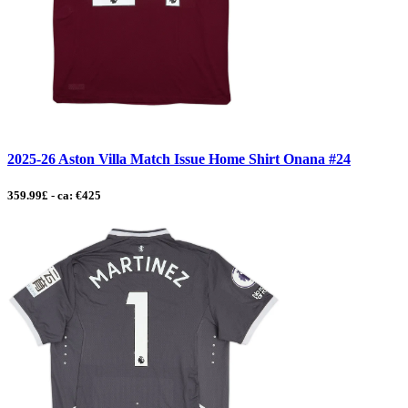
2025-26 Aston Villa Match Issue Home Shirt Onana #24
359.99£ - ca: €425