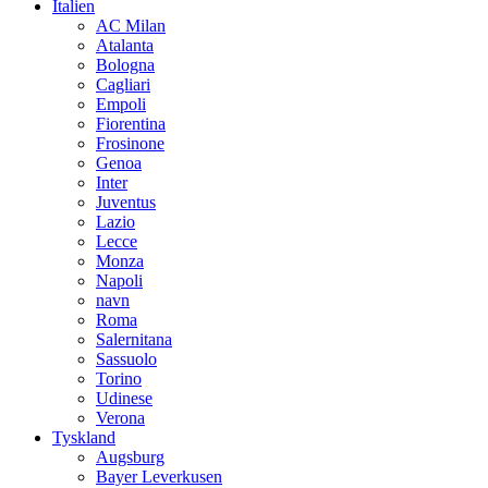
Italien
AC Milan
Atalanta
Bologna
Cagliari
Empoli
Fiorentina
Frosinone
Genoa
Inter
Juventus
Lazio
Lecce
Monza
Napoli
navn
Roma
Salernitana
Sassuolo
Torino
Udinese
Verona
Tyskland
Augsburg
Bayer Leverkusen