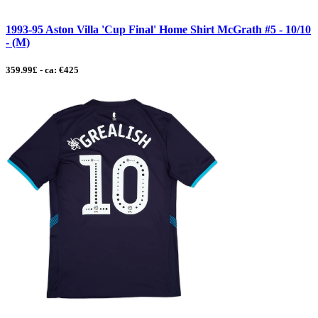
1993-95 Aston Villa 'Cup Final' Home Shirt McGrath #5 - 10/10
- (M)
359.99£ - ca: €425