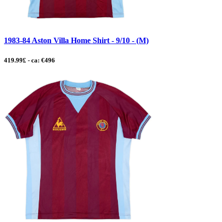
1983-84 Aston Villa Home Shirt - 9/10 - (M)
419.99£ - ca: €496