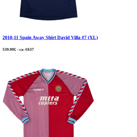
2010-11 Spain Away Shirt David Villa #7 (XL)
539.99£ - ca: €637