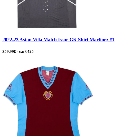
2022-23 Aston Villa Match Issue GK Shirt Martinez #1
359.99£ - ca: €425