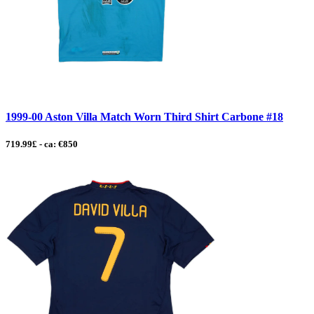
1999-00 Aston Villa Match Worn Third Shirt Carbone #18
719.99£ - ca: €850