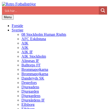
Menu
Forside
Sverige
08 Stockholm Human Rights
AFC Eskilstuna
AIK
AIK
AIK IF
AIK Stockholm
Alingsas IF
Balltorps FF
Brommapojkarna
Brommapojkarna
Danderyds SK
Degerfors
Djurgadens
Djurgarden
Djurgardens
Djurgårdens IF
Elfsborg
Elfsborg