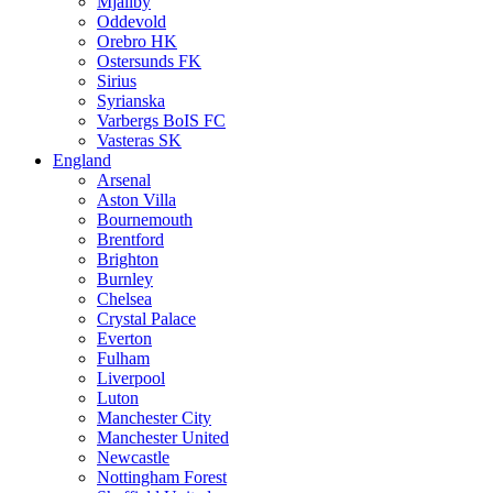
Mjällby
Oddevold
Orebro HK
Ostersunds FK
Sirius
Syrianska
Varbergs BoIS FC
Vasteras SK
England
Arsenal
Aston Villa
Bournemouth
Brentford
Brighton
Burnley
Chelsea
Crystal Palace
Everton
Fulham
Liverpool
Luton
Manchester City
Manchester United
Newcastle
Nottingham Forest