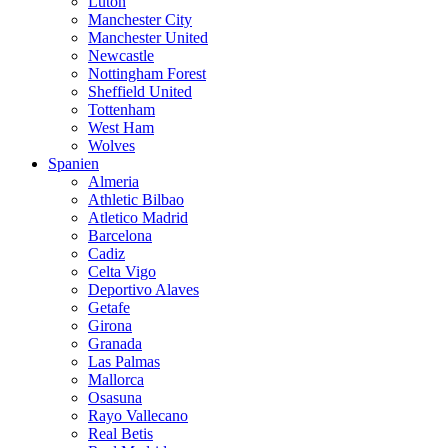
Luton
Manchester City
Manchester United
Newcastle
Nottingham Forest
Sheffield United
Tottenham
West Ham
Wolves
Spanien
Almeria
Athletic Bilbao
Atletico Madrid
Barcelona
Cadiz
Celta Vigo
Deportivo Alaves
Getafe
Girona
Granada
Las Palmas
Mallorca
Osasuna
Rayo Vallecano
Real Betis