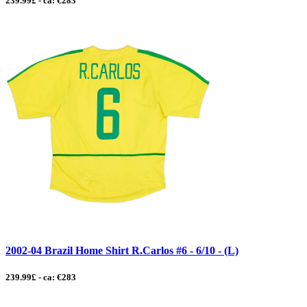
239.99£ - ca: €283
2002-04 Brazil Home Shirt R.Carlos #6 - 6/10 - (L)
239.99£ - ca: €283