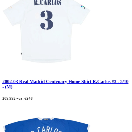
2002-03 Real Madrid Centenary Home Shirt R.Carlos #3 - 5/10
- (M)
209.99£ - ca: €248