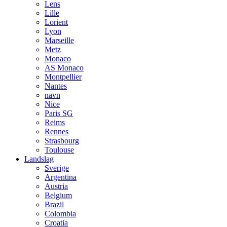
Lens
Lille
Lorient
Lyon
Marseille
Metz
Monaco
AS Monaco
Montpellier
Nantes
navn
Nice
Paris SG
Reims
Rennes
Strasbourg
Toulouse
Landslag
Sverige
Argentina
Austria
Belgium
Brazil
Colombia
Croatia