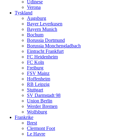
Udinese
Verona
Tyskland
Augsburg
Bayer Leverkusen
Bayern Munich
Bochum
Borussia Dortmund
Borussia Monchengladbach
Eintracht Frankfurt
FC Heidenheim
FC Koln
Freiburg
FSV Mainz
Hoffenheim
RB Leipzig
Stuttgart
SV Darmstadt 98
Union Berlin
Werder Bremen
Wolfsburg
Frankrike
Brest
Clermont Foot
Le Havre