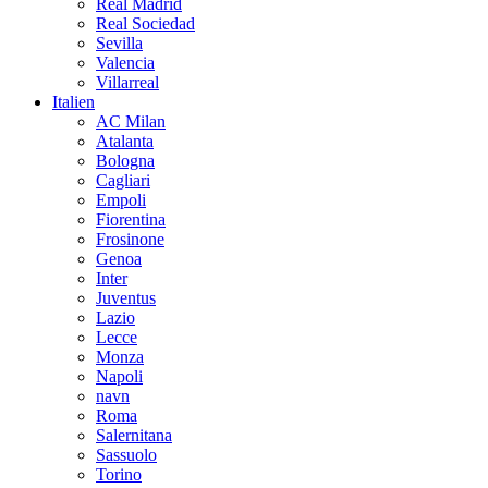
Real Madrid
Real Sociedad
Sevilla
Valencia
Villarreal
Italien
AC Milan
Atalanta
Bologna
Cagliari
Empoli
Fiorentina
Frosinone
Genoa
Inter
Juventus
Lazio
Lecce
Monza
Napoli
navn
Roma
Salernitana
Sassuolo
Torino