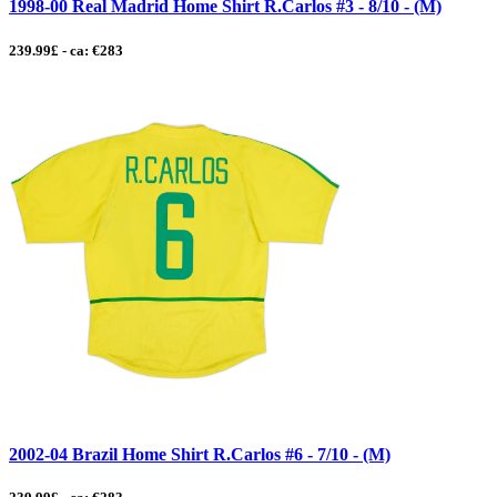
1998-00 Real Madrid Home Shirt R.Carlos #3 - 8/10 - (M)
239.99£ - ca: €283
2002-04 Brazil Home Shirt R.Carlos #6 - 7/10 - (M)