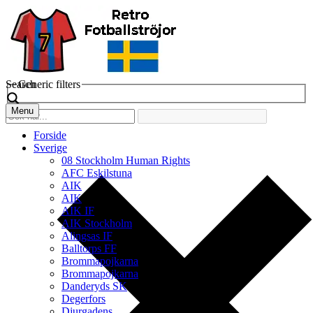
Search
Generic filters
Menu
Forside
Sverige
08 Stockholm Human Rights
AFC Eskilstuna
AIK
AIK
AIK IF
AIK Stockholm
Alingsas IF
Balltorps FF
Brommapojkarna
Brommapojkarna
Danderyds SK
Degerfors
Djurgadens