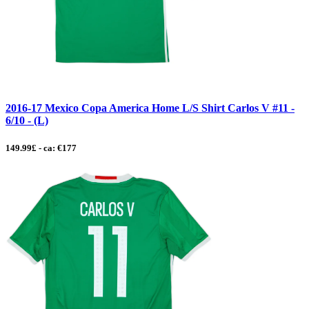
2016-17 Mexico Copa America Home L/S Shirt Carlos V #11 -
6/10 - (L)
149.99£ - ca: €177