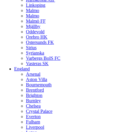
Linkoping
Malmo
Malmo
Malmö FF
Mjällby
Oddevold
Orebro HK
Ostersunds FK
Sirius
Syrianska
Varbergs BoIS FC
Vasteras SK
England
Arsenal
Aston Villa
Bournemouth
Brentford
Brighton
Burnley
Chelsea
Crystal Palace
Everton
Fulham
Liverpool