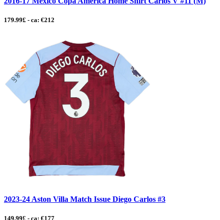
2016-17 Mexico Copa America Home Shirt Carlos V #11 (M)
179.99£ - ca: €212
2023-24 Aston Villa Match Issue Diego Carlos #3
149.99£ - ca: €177