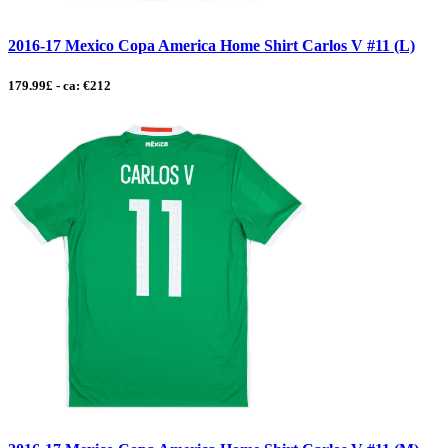
2016-17 Mexico Copa America Home Shirt Carlos V #11 (L)
179.99£ - ca: €212