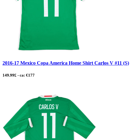
2016-17 Mexico Copa America Home Shirt Carlos V #11 (S)
149.99£ - ca: €177