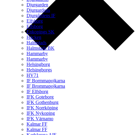
Djurgarden
Djurgardens
Djurgårdens IF
Elfsborg
Elfsborg
Enkopings SK
Häcken
Halmstads
Halmstads BK
Hammarby
Hammarby
Helsingborg
Helsingborgs
HV71
IF Bormmapojkarna
IF Brommapojkarna
IF Elfsborg
IFK Goteborg
IFK Gothenburg
IFK Norrköping
IFK Nykoping
IFK Värnamo
Kalmar FF
Kalmar FF
Karlskrona AIF