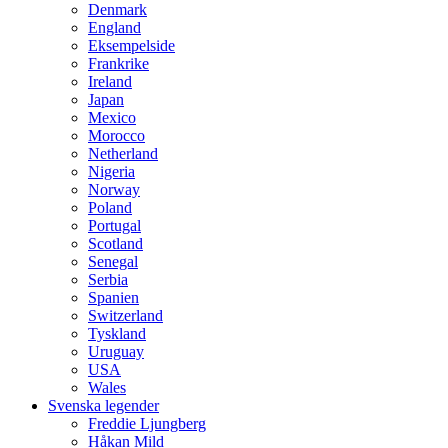
Denmark
England
Eksempelside
Frankrike
Ireland
Japan
Mexico
Morocco
Netherland
Nigeria
Norway
Poland
Portugal
Scotland
Senegal
Serbia
Spanien
Switzerland
Tyskland
Uruguay
USA
Wales
Svenska legender
Freddie Ljungberg
Håkan Mild