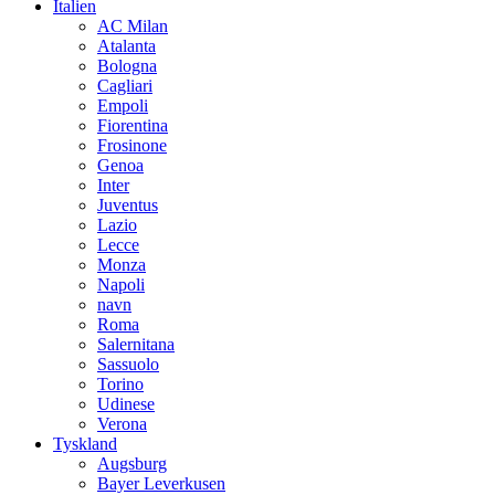
Italien
AC Milan
Atalanta
Bologna
Cagliari
Empoli
Fiorentina
Frosinone
Genoa
Inter
Juventus
Lazio
Lecce
Monza
Napoli
navn
Roma
Salernitana
Sassuolo
Torino
Udinese
Verona
Tyskland
Augsburg
Bayer Leverkusen