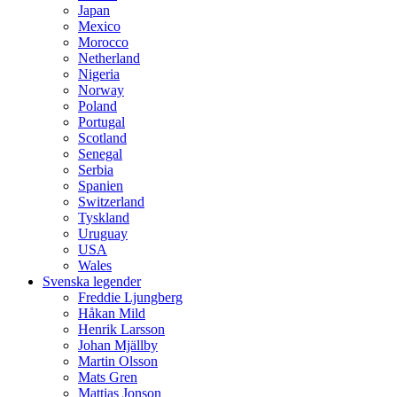
Japan
Mexico
Morocco
Netherland
Nigeria
Norway
Poland
Portugal
Scotland
Senegal
Serbia
Spanien
Switzerland
Tyskland
Uruguay
USA
Wales
Svenska legender
Freddie Ljungberg
Håkan Mild
Henrik Larsson
Johan Mjällby
Martin Olsson
Mats Gren
Mattias Jonson