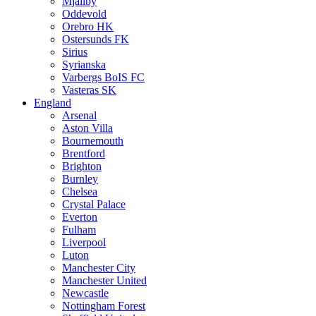
Mjällby
Oddevold
Orebro HK
Ostersunds FK
Sirius
Syrianska
Varbergs BoIS FC
Vasteras SK
England
Arsenal
Aston Villa
Bournemouth
Brentford
Brighton
Burnley
Chelsea
Crystal Palace
Everton
Fulham
Liverpool
Luton
Manchester City
Manchester United
Newcastle
Nottingham Forest