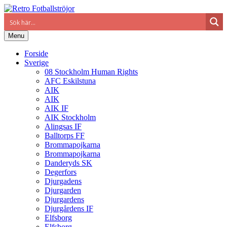
Menu
Forside
Sverige
08 Stockholm Human Rights
AFC Eskilstuna
AIK
AIK
AIK IF
AIK Stockholm
Alingsas IF
Balltorps FF
Brommapojkarna
Brommapojkarna
Danderyds SK
Degerfors
Djurgadens
Djurgarden
Djurgardens
Djurgårdens IF
Elfsborg
Elfsborg