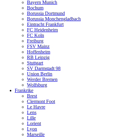
Bayern Munich
Bochum
Borussia Dortmund
Borussia Monchengladbach
Eintracht Frankfurt
FC Heidenheim
FC Koln
Freiburg
FSV Mainz
Hoffenheim
RB Leipzig
Stuttgart
SV Darmstadt 98
Union Berlin
Werder Bremen
Wolfsburg
Frankrike
Brest
Clermont Foot
Le Havre
Lens
Lille
Lorient
Lyon
Marseille