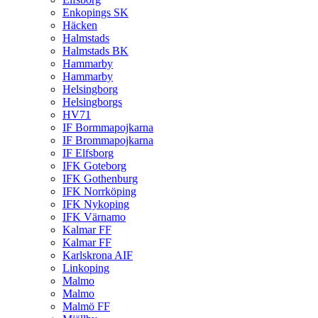
Enkopings SK
Häcken
Halmstads
Halmstads BK
Hammarby
Hammarby
Helsingborg
Helsingborgs
HV71
IF Bormmapojkarna
IF Brommapojkarna
IF Elfsborg
IFK Goteborg
IFK Gothenburg
IFK Norrköping
IFK Nykoping
IFK Värnamo
Kalmar FF
Kalmar FF
Karlskrona AIF
Linkoping
Malmo
Malmo
Malmö FF