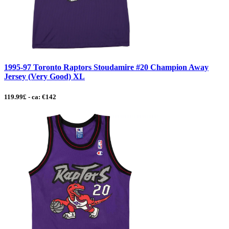
1995-97 Toronto Raptors Stoudamire #20 Champion Away
Jersey (Very Good) XL
119.99£ - ca: €142