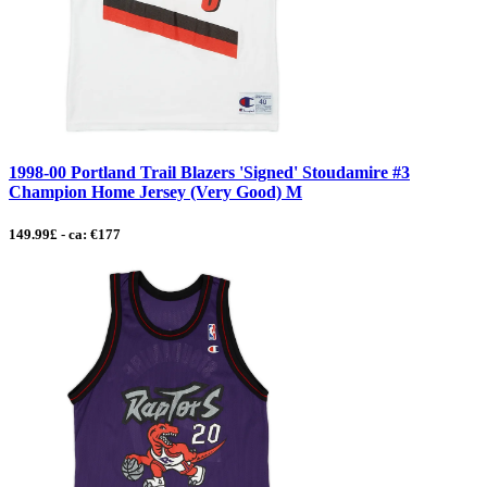
1998-00 Portland Trail Blazers 'Signed' Stoudamire #3
Champion Home Jersey (Very Good) M
149.99£ - ca: €177