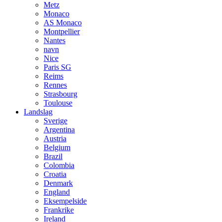
Metz
Monaco
AS Monaco
Montpellier
Nantes
navn
Nice
Paris SG
Reims
Rennes
Strasbourg
Toulouse
Landslag
Sverige
Argentina
Austria
Belgium
Brazil
Colombia
Croatia
Denmark
England
Eksempelside
Frankrike
Ireland