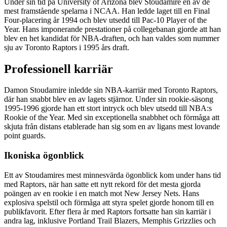
Under sin tid på University of Arizona blev Stoudamire en av de
mest framstående spelarna i NCAA. Han ledde laget till en Final
Four-placering år 1994 och blev utsedd till Pac-10 Player of the
Year. Hans imponerande prestationer på collegebanan gjorde att han
blev en het kandidat för NBA-draften, och han valdes som nummer
sju av Toronto Raptors i 1995 års draft.
Professionell karriär
Damon Stoudamire inledde sin NBA-karriär med Toronto Raptors,
där han snabbt blev en av lagets stjärnor. Under sin rookie-säsong
1995-1996 gjorde han ett stort intryck och blev utsedd till NBA:s
Rookie of the Year. Med sin exceptionella snabbhet och förmåga att
skjuta från distans etablerade han sig som en av ligans mest lovande
point guards.
Ikoniska ögonblick
Ett av Stoudamires mest minnesvärda ögonblick kom under hans tid
med Raptors, när han satte ett nytt rekord för det mesta gjorda
poängen av en rookie i en match mot New Jersey Nets. Hans
explosiva spelstil och förmåga att styra spelet gjorde honom till en
publikfavorit. Efter flera år med Raptors fortsatte han sin karriär i
andra lag, inklusive Portland Trail Blazers, Memphis Grizzlies och