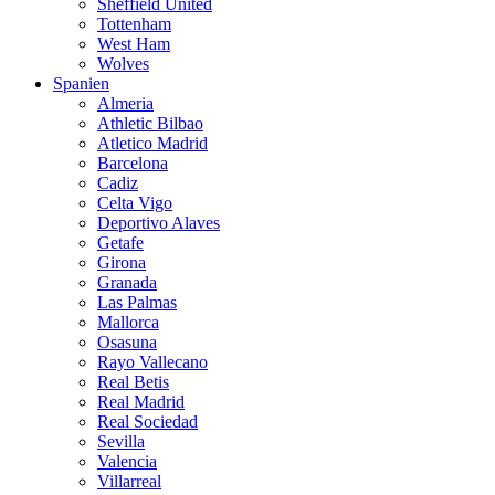
Sheffield United
Tottenham
West Ham
Wolves
Spanien
Almeria
Athletic Bilbao
Atletico Madrid
Barcelona
Cadiz
Celta Vigo
Deportivo Alaves
Getafe
Girona
Granada
Las Palmas
Mallorca
Osasuna
Rayo Vallecano
Real Betis
Real Madrid
Real Sociedad
Sevilla
Valencia
Villarreal