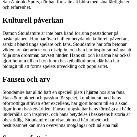
San Antonio Spurs, där han fortsatte att bidra med sina färdigheter
och erfarenhet.
Kulturell påverkan
Damon Stoudamire är inte bara känd för sina prestationer på
basketplanen. Han har även haft en betydande kulturell påverkan,
särskilt bland unga spelare och fans. Stoudamire har ofta betonar
vikten av hårt arbete och disciplin, och han har inspirerat många att
följa sina drömmar, oavsett hinder. Hans stil och karisma har också
gjort honom till en ikon inom basketballkulturen, där han har
bidragit till att forma spelets utveckling och popularitet.
Fansen och arv
Stoudamire har alltid haft en speciell plats i hjärtat hos sina fans.
Hans ödmjukhet och passion för spelet, kombinerat med hans
oförtröttliga strävan efter excellens, har gjort honom till en älskad
figur inom basketvärlden. Fansen uppskattar hans förmåga att både
underhålla och inspirera, och hans betydelse i basketens historia är
obestridlig. Stoudamire har visat att med hårt arbete och
beslutsamhet kan man övervinna motgångar och nå sina mål.