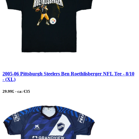
2005-06 Pittsburgh Steelers Ben Roethlisberger NFL Tee - 8/10
- (XL)
29.99£ - ca: €35