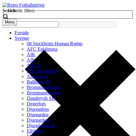
Search
Generic filters
Menu
Forside
Sverige
08 Stockholm Human Rights
AFC Eskilstuna
AIK
AIK
AIK IF
AIK Stockholm
Alingsas IF
Balltorps FF
Brommapojkarna
Brommapojkarna
Danderyds SK
Degerfors
Djurgadens
Djurgarden
Djurgardens
Djurgårdens IF
Elfsborg