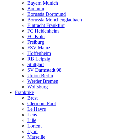
Bayern Munich
Bochum
Borussia Dortmund
Borussia Monchengladbach
Eintracht Frankfurt
FC Heidenheim
FC Koln
Freiburg
FSV Mainz
Hoffenheim
RB Leipzig
Stuttgart
SV Darmstadt 98
Union Berlin
Werder Bremen
Wolfsburg
Frankrike
Brest
Clermont Foot
Le Havre
Lens
Lille
Lorient
Lyon
Marseille