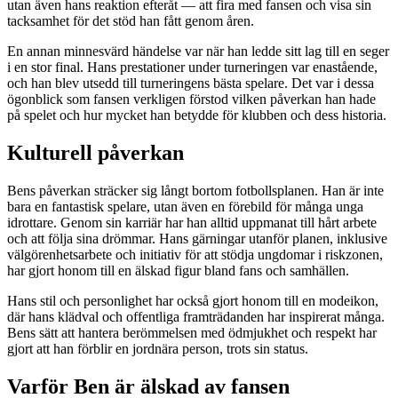
utan även hans reaktion efteråt — att fira med fansen och visa sin
tacksamhet för det stöd han fått genom åren.
En annan minnesvärd händelse var när han ledde sitt lag till en seger
i en stor final. Hans prestationer under turneringen var enastående,
och han blev utsedd till turneringens bästa spelare. Det var i dessa
ögonblick som fansen verkligen förstod vilken påverkan han hade
på spelet och hur mycket han betydde för klubben och dess historia.
Kulturell påverkan
Bens påverkan sträcker sig långt bortom fotbollsplanen. Han är inte
bara en fantastisk spelare, utan även en förebild för många unga
idrottare. Genom sin karriär har han alltid uppmanat till hårt arbete
och att följa sina drömmar. Hans gärningar utanför planen, inklusive
välgörenhetsarbete och initiativ för att stödja ungdomar i riskzonen,
har gjort honom till en älskad figur bland fans och samhällen.
Hans stil och personlighet har också gjort honom till en modeikon,
där hans klädval och offentliga framträdanden har inspirerat många.
Bens sätt att hantera berömmelsen med ödmjukhet och respekt har
gjort att han förblir en jordnära person, trots sin status.
Varför Ben är älskad av fansen