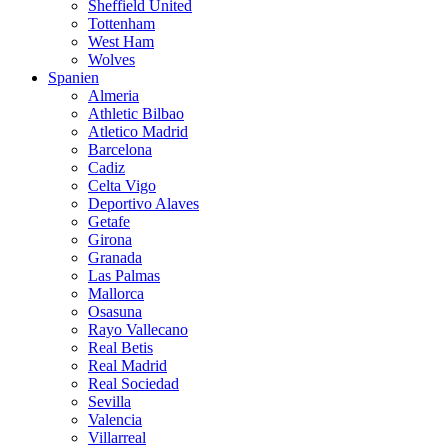
Sheffield United
Tottenham
West Ham
Wolves
Spanien
Almeria
Athletic Bilbao
Atletico Madrid
Barcelona
Cadiz
Celta Vigo
Deportivo Alaves
Getafe
Girona
Granada
Las Palmas
Mallorca
Osasuna
Rayo Vallecano
Real Betis
Real Madrid
Real Sociedad
Sevilla
Valencia
Villarreal