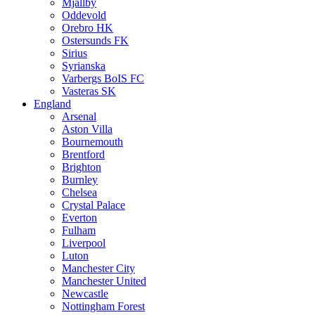
Mjällby
Oddevold
Orebro HK
Ostersunds FK
Sirius
Syrianska
Varbergs BoIS FC
Vasteras SK
England
Arsenal
Aston Villa
Bournemouth
Brentford
Brighton
Burnley
Chelsea
Crystal Palace
Everton
Fulham
Liverpool
Luton
Manchester City
Manchester United
Newcastle
Nottingham Forest