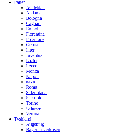
Italien
AC Milan
Atalanta
Bologna
Cagliari
Empoli
Fiorentina
Frosinone
Genoa
Inter
Juventus
Lazio
Lecce
Monza
Napoli
navn
Roma
Salernitana
Sassuolo
Torino
Udinese
Verona
Tyskland
Augsburg
Bayer Leverkusen