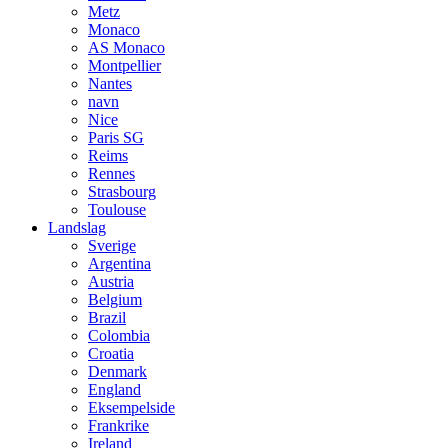
Metz
Monaco
AS Monaco
Montpellier
Nantes
navn
Nice
Paris SG
Reims
Rennes
Strasbourg
Toulouse
Landslag
Sverige
Argentina
Austria
Belgium
Brazil
Colombia
Croatia
Denmark
England
Eksempelside
Frankrike
Ireland