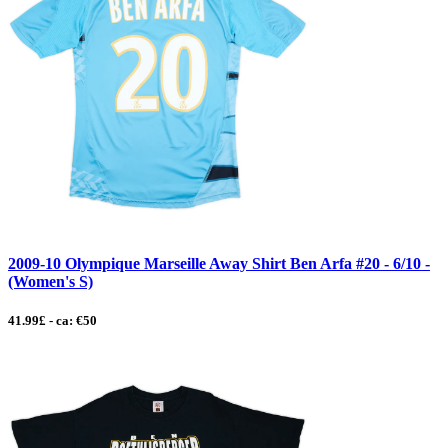
2009-10 Olympique Marseille Away Shirt Ben Arfa #20 - 6/10 -
(Women's S)
41.99£ - ca: €50