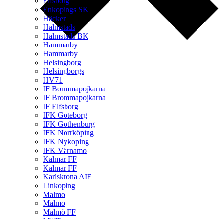
Elfsborg
Enkopings SK
Häcken
Halmstads
Halmstads BK
Hammarby
Hammarby
Helsingborg
Helsingborgs
HV71
IF Bormmapojkarna
IF Brommapojkarna
IF Elfsborg
IFK Goteborg
IFK Gothenburg
IFK Norrköping
IFK Nykoping
IFK Värnamo
Kalmar FF
Kalmar FF
Karlskrona AIF
Linkoping
Malmo
Malmo
Malmö FF