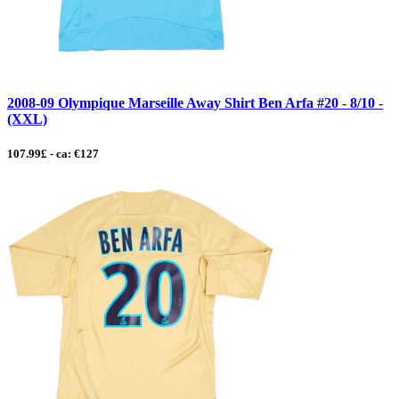
2008-09 Olympique Marseille Away Shirt Ben Arfa #20 - 8/10 -
(XXL)
107.99£ - ca: €127