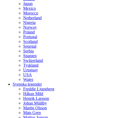
Japan
Mexico
Morocco
Netherland
Nigeria
Norway
Poland
Portugal
Scotland
Senegal
Serbia
Spanien
Switzerland
Tyskland
Uruguay
USA
Wales
Svenska legender
Freddie Ljungberg
Håkan Mild
Henrik Larsson
Johan Mjällby
Martin Olsson
Mats Gren
Mattias Jonson