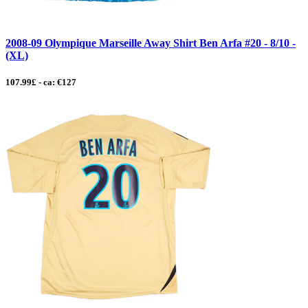
2008-09 Olympique Marseille Away Shirt Ben Arfa #20 - 8/10 -
(XL)
107.99£ - ca: €127