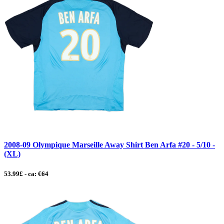
2008-09 Olympique Marseille Away Shirt Ben Arfa #20 - 5/10 -
(XL)
53.99£ - ca: €64