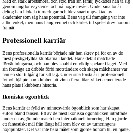
Med en stark arbetsmoral och stöd från sin familj lyckades han ta sig
genom ungdomssystemet och nå högre nivåer. Under sina tonår
deltog han i lokala turneringar och blev snart uppvaktad av
akademier som såg hans potential. Bens väg till framgång var inte
alltid enkel, men hans hängivenhet och kärlek till spelet drev honom
framåt.
Professionell karriär
Bens professionella karriär började när han skrev på för en av de
mest prestigefyllda klubbarna i landet. Hans debut matchade
förväntningarna, och han blev snabbt en viktig spelare i laget. Med
sin förmåga att dribbla förbi motståndare och skapa målchanser var
han en stor tillgång för sitt lag. Under sina första år i professionell
fotboll hjälpte han klubben att vinna flera titlar, vilket cementerade
hans plats i klubbens historia.
Ikoniska ögonblick
Bens karriär är fylld av minnesvärda ögonblick som har skapat
eufori bland fansen. Ett av de mest ikoniska ögonblicken inträffade
under en avgörande match i en internationell turnering. Han gjorde
ett fantastiskt mål från långt håll som blev en av turneringens
höjdpunkter. Det var inte bara målet som gjorde honom till en hjälte,