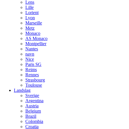
Lens
Lille
Lorient
Lyon
Marseille
Metz
Monaco
AS Monaco
Montpellier
Nantes
navn
Nice
Paris SG
Reims
Rennes
Strasbourg
Toulouse
Landslag
Sverige
Argentina
Austria
Belgium
Brazil
Colombia
Croatia