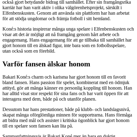
också gjort betydande bidrag till samhället. Efter sin framgångsrika
karriär har han varit aktiv i olika välgörenhetsprojekt, särskilt i
Elfenbenskusten. Genom att använda sin plattform har han arbetat
för att stödja ungdomar och främja fotboll i sitt hemland.
Koné:s historia inspirerar många unga spelare i Elfenbenskusten och
visar att det är möjligt att nå framgång genom hårt arbete och
engagemang. Hans engagemang för att ge tillbaka till samhället har
gjort honom till en älskad figur, inte bara som en fotbollsspelare,
utan också som en förebild.
Varför fansen älskar honom
Bakari Koné:s charm och karisma har gjort honom till en favorit
bland fansen. Hans passion för spelet, kombinerat med en ödmjuk
attityd, gör att många känner en personlig koppling till honom. Han
har alltid visat stor respekt för sina fans och har varit öppen för att
interagera med dem, både på och utanför planen.
Dessutom har hans prestationer, både på klubb- och landslagsnivå,
skapat många oförglömliga minnen för supportrarna. Hans förmåga
att bidra med mål och assister i kritiska ögonblick har gjort honom
till en spelare som fansen kan lita på.
Sammanfattningsvis är Bakari Koné mer än bara en duktig