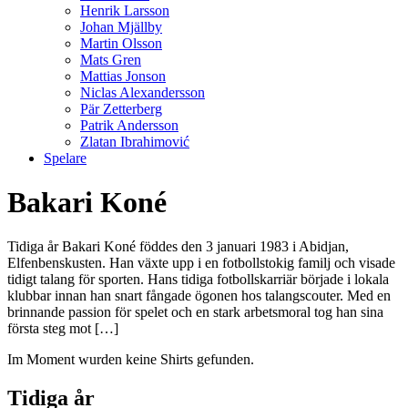
Henrik Larsson
Johan Mjällby
Martin Olsson
Mats Gren
Mattias Jonson
Niclas Alexandersson
Pär Zetterberg
Patrik Andersson
Zlatan Ibrahimović
Spelare
Bakari Koné
Tidiga år Bakari Koné föddes den 3 januari 1983 i Abidjan,
Elfenbenskusten. Han växte upp i en fotbollstokig familj och visade
tidigt talang för sporten. Hans tidiga fotbollskarriär började i lokala
klubbar innan han snart fångade ögonen hos talangscouter. Med en
brinnande passion för spelet och en stark arbetsmoral tog han sina
första steg mot […]
Im Moment wurden keine Shirts gefunden.
Tidiga år