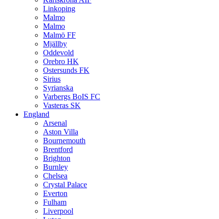
Linkoping
Malmo
Malmo
Malmö FF
Mjällby
Oddevold
Orebro HK
Ostersunds FK
Sirius
Syrianska
Varbergs BoIS FC
Vasteras SK
England
Arsenal
Aston Villa
Bournemouth
Brentford
Brighton
Burnley
Chelsea
Crystal Palace
Everton
Fulham
Liverpool