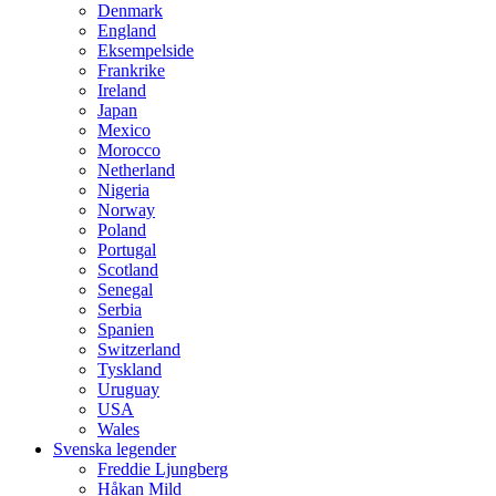
Denmark
England
Eksempelside
Frankrike
Ireland
Japan
Mexico
Morocco
Netherland
Nigeria
Norway
Poland
Portugal
Scotland
Senegal
Serbia
Spanien
Switzerland
Tyskland
Uruguay
USA
Wales
Svenska legender
Freddie Ljungberg
Håkan Mild