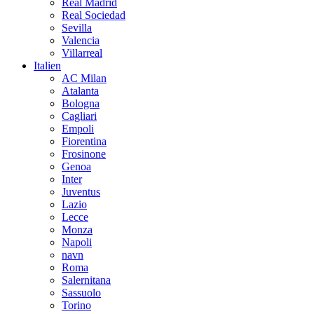
Real Madrid
Real Sociedad
Sevilla
Valencia
Villarreal
Italien
AC Milan
Atalanta
Bologna
Cagliari
Empoli
Fiorentina
Frosinone
Genoa
Inter
Juventus
Lazio
Lecce
Monza
Napoli
navn
Roma
Salernitana
Sassuolo
Torino