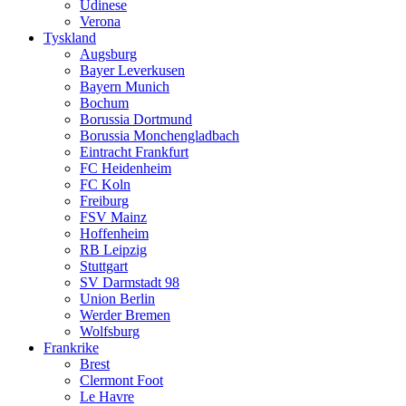
Udinese
Verona
Tyskland
Augsburg
Bayer Leverkusen
Bayern Munich
Bochum
Borussia Dortmund
Borussia Monchengladbach
Eintracht Frankfurt
FC Heidenheim
FC Koln
Freiburg
FSV Mainz
Hoffenheim
RB Leipzig
Stuttgart
SV Darmstadt 98
Union Berlin
Werder Bremen
Wolfsburg
Frankrike
Brest
Clermont Foot
Le Havre