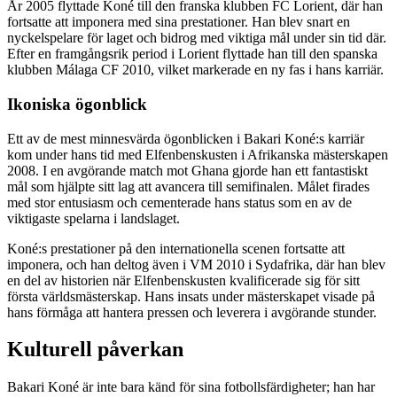
År 2005 flyttade Koné till den franska klubben FC Lorient, där han
fortsatte att imponera med sina prestationer. Han blev snart en
nyckelspelare för laget och bidrog med viktiga mål under sin tid där.
Efter en framgångsrik period i Lorient flyttade han till den spanska
klubben Málaga CF 2010, vilket markerade en ny fas i hans karriär.
Ikoniska ögonblick
Ett av de mest minnesvärda ögonblicken i Bakari Koné:s karriär
kom under hans tid med Elfenbenskusten i Afrikanska mästerskapen
2008. I en avgörande match mot Ghana gjorde han ett fantastiskt
mål som hjälpte sitt lag att avancera till semifinalen. Målet firades
med stor entusiasm och cementerade hans status som en av de
viktigaste spelarna i landslaget.
Koné:s prestationer på den internationella scenen fortsatte att
imponera, och han deltog även i VM 2010 i Sydafrika, där han blev
en del av historien när Elfenbenskusten kvalificerade sig för sitt
första världsmästerskap. Hans insats under mästerskapet visade på
hans förmåga att hantera pressen och leverera i avgörande stunder.
Kulturell påverkan
Bakari Koné är inte bara känd för sina fotbollsfärdigheter; han har