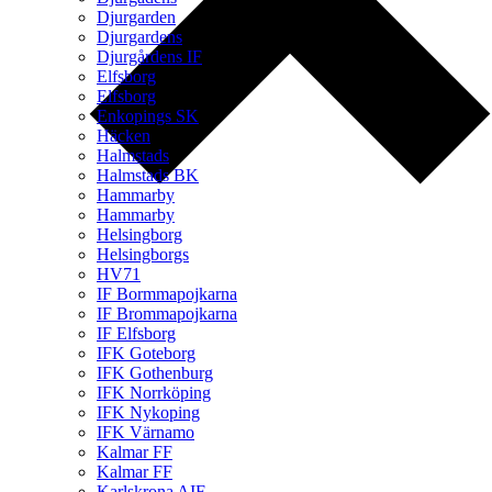
Djurgarden
Djurgardens
Djurgårdens IF
Elfsborg
Elfsborg
Enkopings SK
Häcken
Halmstads
Halmstads BK
Hammarby
Hammarby
Helsingborg
Helsingborgs
HV71
IF Bormmapojkarna
IF Brommapojkarna
IF Elfsborg
IFK Goteborg
IFK Gothenburg
IFK Norrköping
IFK Nykoping
IFK Värnamo
Kalmar FF
Kalmar FF
Karlskrona AIF