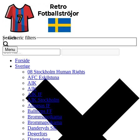
Search
Generic filters
Menu
Forside
Sverige
08 Stockholm Human Rights
AFC Eskilstuna
AIK
AIK
AIK IF
AIK Stockholm
Alingsas IF
Balltorps FF
Brommapojkarna
Brommapojkarna
Danderyds SK
Degerfors
Djurgadens