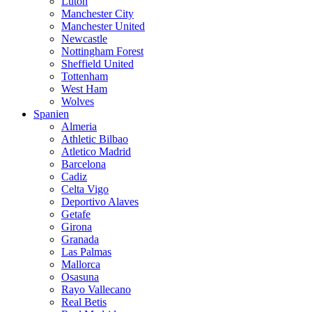
Luton
Manchester City
Manchester United
Newcastle
Nottingham Forest
Sheffield United
Tottenham
West Ham
Wolves
Spanien
Almeria
Athletic Bilbao
Atletico Madrid
Barcelona
Cadiz
Celta Vigo
Deportivo Alaves
Getafe
Girona
Granada
Las Palmas
Mallorca
Osasuna
Rayo Vallecano
Real Betis