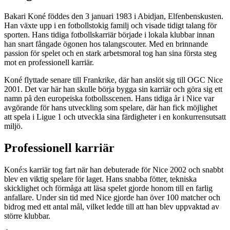
Bakari Koné föddes den 3 januari 1983 i Abidjan, Elfenbenskusten.
Han växte upp i en fotbollstokig familj och visade tidigt talang för
sporten. Hans tidiga fotbollskarriär började i lokala klubbar innan
han snart fångade ögonen hos talangscouter. Med en brinnande
passion för spelet och en stark arbetsmoral tog han sina första steg
mot en professionell karriär.
Koné flyttade senare till Frankrike, där han anslöt sig till OGC Nice
2001. Det var här han skulle börja bygga sin karriär och göra sig ett
namn på den europeiska fotbollsscenen. Hans tidiga år i Nice var
avgörande för hans utveckling som spelare, där han fick möjlighet
att spela i Ligue 1 och utveckla sina färdigheter i en konkurrensutsatt
miljö.
Professionell karriär
Koné:s karriär tog fart när han debuterade för Nice 2002 och snabbt
blev en viktig spelare för laget. Hans snabba fötter, tekniska
skicklighet och förmåga att läsa spelet gjorde honom till en farlig
anfallare. Under sin tid med Nice gjorde han över 100 matcher och
bidrog med ett antal mål, vilket ledde till att han blev uppvaktad av
större klubbar.