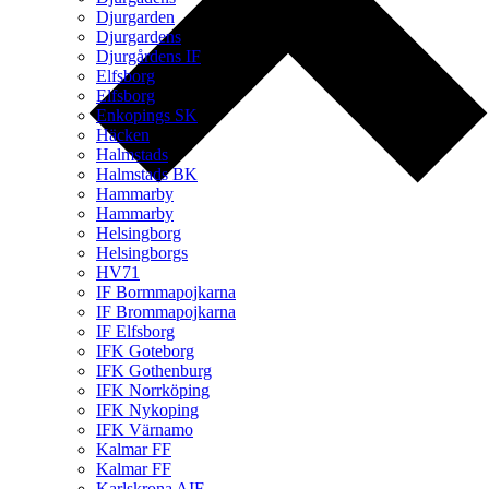
Djurgarden
Djurgardens
Djurgårdens IF
Elfsborg
Elfsborg
Enkopings SK
Häcken
Halmstads
Halmstads BK
Hammarby
Hammarby
Helsingborg
Helsingborgs
HV71
IF Bormmapojkarna
IF Brommapojkarna
IF Elfsborg
IFK Goteborg
IFK Gothenburg
IFK Norrköping
IFK Nykoping
IFK Värnamo
Kalmar FF
Kalmar FF
Karlskrona AIF