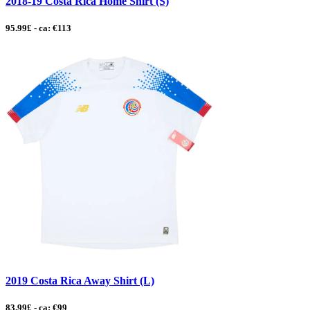
2018-19 Costa Rica Home Shirt (S)
95.99£ - ca: €113
2019 Costa Rica Away Shirt (L)
83.99£ - ca: €99