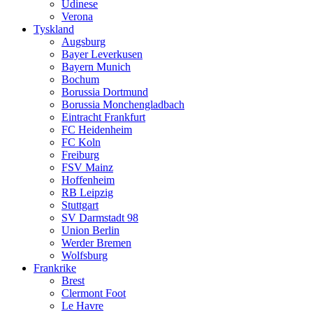
Udinese
Verona
Tyskland
Augsburg
Bayer Leverkusen
Bayern Munich
Bochum
Borussia Dortmund
Borussia Monchengladbach
Eintracht Frankfurt
FC Heidenheim
FC Koln
Freiburg
FSV Mainz
Hoffenheim
RB Leipzig
Stuttgart
SV Darmstadt 98
Union Berlin
Werder Bremen
Wolfsburg
Frankrike
Brest
Clermont Foot
Le Havre