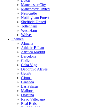
Luton
Manchester City
Manchester United
Newcastle
Nottingham Forest
Sheffield United
Tottenham
West Ham
Wolves
Spanien
Almeria
Athletic Bilbao
Atletico Madrid
Barcelona
Cadiz
Celta Vigo
Deportivo Alaves
Getafe
Girona
Granada
Las Palmas
Mallorca
Osasuna
Rayo Vallecano
Real Betis