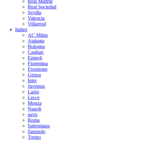
Real Madrid
Real Sociedad
Sevilla
Valencia
Villarreal
Italien
AC Milan
Atalanta
Bologna
Cagliari
Empoli
Fiorentina
Frosinone
Genoa
Inter
Juventus
Lazio
Lecce
Monza
Napoli
navn
Roma
Salernitana
Sassuolo
Torino