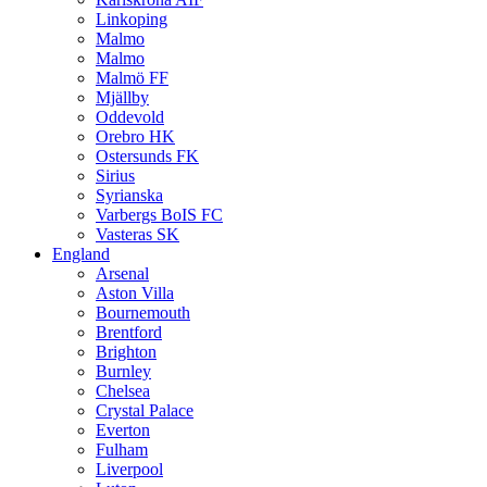
Linkoping
Malmo
Malmo
Malmö FF
Mjällby
Oddevold
Orebro HK
Ostersunds FK
Sirius
Syrianska
Varbergs BoIS FC
Vasteras SK
England
Arsenal
Aston Villa
Bournemouth
Brentford
Brighton
Burnley
Chelsea
Crystal Palace
Everton
Fulham
Liverpool