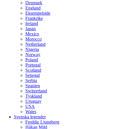
Denmark
England
Eksempelside
Frankrike
Ireland
Japan
Mexico
Morocco
Netherland
Nigeria
Norway
Poland
Portugal
Scotland
Senegal
Serbia
Spanien
Switzerland
Tyskland
Uruguay
USA
Wales
Svenska legender
Freddie Ljungberg
Håkan Mild