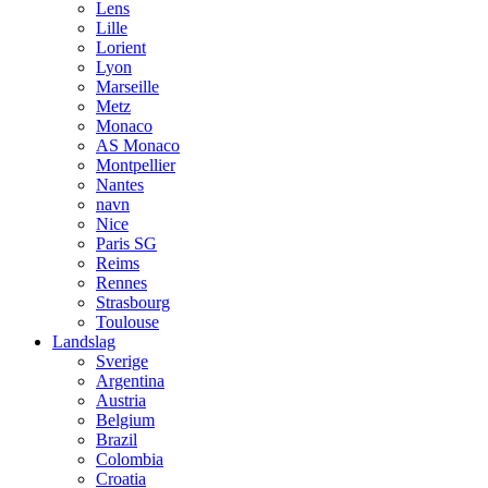
Lens
Lille
Lorient
Lyon
Marseille
Metz
Monaco
AS Monaco
Montpellier
Nantes
navn
Nice
Paris SG
Reims
Rennes
Strasbourg
Toulouse
Landslag
Sverige
Argentina
Austria
Belgium
Brazil
Colombia
Croatia