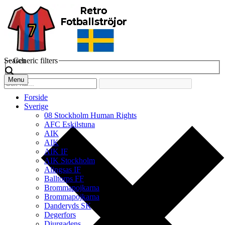
Search
Generic filters
Menu
Forside
Sverige
08 Stockholm Human Rights
AFC Eskilstuna
AIK
AIK
AIK IF
AIK Stockholm
Alingsas IF
Balltorps FF
Brommapojkarna
Brommapojkarna
Danderyds SK
Degerfors
Djurgadens