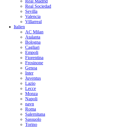
Real Madrid
Real Sociedad
Sevilla
Valencia
Villarreal
Italien
AC Milan
Atalanta
Bologna
Cagliari
Empoli
Fiorentina
Frosinone
Genoa
Inter
Juventus
Lazio
Lecce
Monza
Napoli
navn
Roma
Salernitana
Sassuolo
Torino