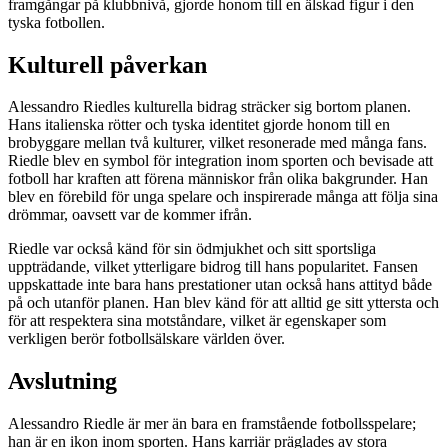
framgångar på klubbnivå, gjorde honom till en älskad figur i den
tyska fotbollen.
Kulturell påverkan
Alessandro Riedles kulturella bidrag sträcker sig bortom planen.
Hans italienska rötter och tyska identitet gjorde honom till en
brobyggare mellan två kulturer, vilket resonerade med många fans.
Riedle blev en symbol för integration inom sporten och bevisade att
fotboll har kraften att förena människor från olika bakgrunder. Han
blev en förebild för unga spelare och inspirerade många att följa sina
drömmar, oavsett var de kommer ifrån.
Riedle var också känd för sin ödmjukhet och sitt sportsliga
uppträdande, vilket ytterligare bidrog till hans popularitet. Fansen
uppskattade inte bara hans prestationer utan också hans attityd både
på och utanför planen. Han blev känd för att alltid ge sitt yttersta och
för att respektera sina motståndare, vilket är egenskaper som
verkligen berör fotbollsälskare världen över.
Avslutning
Alessandro Riedle är mer än bara en framstående fotbollsspelare;
han är en ikon inom sporten. Hans karriär präglades av stora