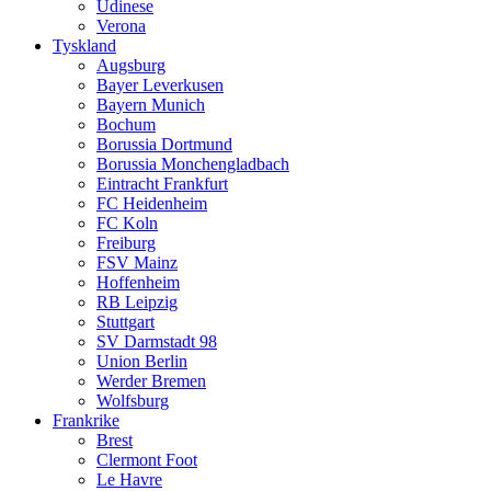
Udinese
Verona
Tyskland
Augsburg
Bayer Leverkusen
Bayern Munich
Bochum
Borussia Dortmund
Borussia Monchengladbach
Eintracht Frankfurt
FC Heidenheim
FC Koln
Freiburg
FSV Mainz
Hoffenheim
RB Leipzig
Stuttgart
SV Darmstadt 98
Union Berlin
Werder Bremen
Wolfsburg
Frankrike
Brest
Clermont Foot
Le Havre