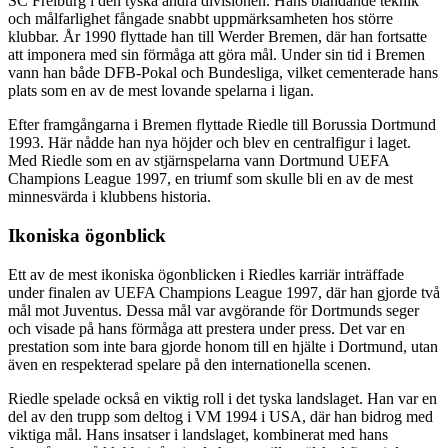
SC Freiburg i den tyska andra divisionen. Hans bländande teknik
och målfarlighet fångade snabbt uppmärksamheten hos större
klubbar. År 1990 flyttade han till Werder Bremen, där han fortsatte
att imponera med sin förmåga att göra mål. Under sin tid i Bremen
vann han både DFB-Pokal och Bundesliga, vilket cementerade hans
plats som en av de mest lovande spelarna i ligan.
Efter framgångarna i Bremen flyttade Riedle till Borussia Dortmund
1993. Här nådde han nya höjder och blev en centralfigur i laget.
Med Riedle som en av stjärnspelarna vann Dortmund UEFA
Champions League 1997, en triumf som skulle bli en av de mest
minnesvärda i klubbens historia.
Ikoniska ögonblick
Ett av de mest ikoniska ögonblicken i Riedles karriär inträffade
under finalen av UEFA Champions League 1997, där han gjorde två
mål mot Juventus. Dessa mål var avgörande för Dortmunds seger
och visade på hans förmåga att prestera under press. Det var en
prestation som inte bara gjorde honom till en hjälte i Dortmund, utan
även en respekterad spelare på den internationella scenen.
Riedle spelade också en viktig roll i det tyska landslaget. Han var en
del av den trupp som deltog i VM 1994 i USA, där han bidrog med
viktiga mål. Hans insatser i landslaget, kombinerat med hans