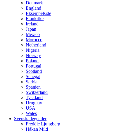
Denmark
England
Eksempelside
Frankrike
Ireland
Japan
Mexico
Morocco
Netherland
Nigeria
Norway
Poland
Portugal
Scotland
Senegal
Serbia
Spanien
Switzerland
Tyskland
Uruguay
USA
Wales
Svenska legender
Freddie Ljungberg
Håkan Mild