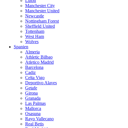
Luton
Manchester City
Manchester United
Newcastle
Nottingham Forest
Sheffield United
Tottenham
West Ham
Wolves
Spanien
Almeria
Athletic Bilbao
Atletico Madrid
Barcelona
Cadiz
Celta Vigo
Deportivo Alaves
Getafe
Girona
Granada
Las Palmas
Mallorca
Osasuna
Rayo Vallecano
Real Betis