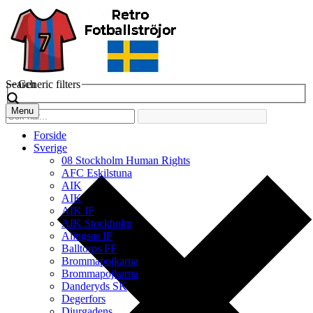
Search
Generic filters
Menu
Forside
Sverige
08 Stockholm Human Rights
AFC Eskilstuna
AIK
AIK
AIK IF
AIK Stockholm
Alingsas IF
Balltorps FF
Brommapojkarna
Brommapojkarna
Danderyds SK
Degerfors
Djurgadens