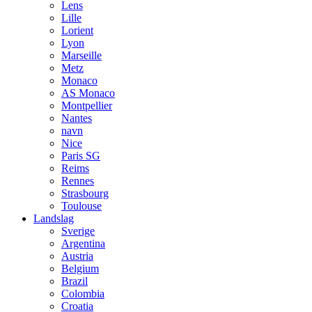
Lens
Lille
Lorient
Lyon
Marseille
Metz
Monaco
AS Monaco
Montpellier
Nantes
navn
Nice
Paris SG
Reims
Rennes
Strasbourg
Toulouse
Landslag
Sverige
Argentina
Austria
Belgium
Brazil
Colombia
Croatia