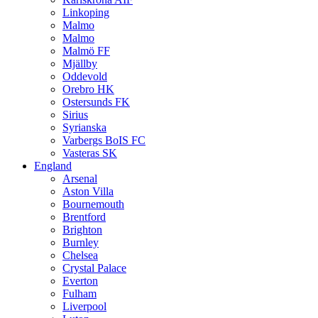
Linkoping
Malmo
Malmo
Malmö FF
Mjällby
Oddevold
Orebro HK
Ostersunds FK
Sirius
Syrianska
Varbergs BoIS FC
Vasteras SK
England
Arsenal
Aston Villa
Bournemouth
Brentford
Brighton
Burnley
Chelsea
Crystal Palace
Everton
Fulham
Liverpool