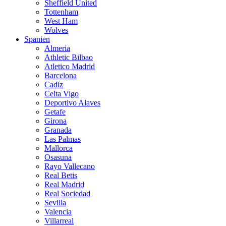
Sheffield United
Tottenham
West Ham
Wolves
Spanien
Almeria
Athletic Bilbao
Atletico Madrid
Barcelona
Cadiz
Celta Vigo
Deportivo Alaves
Getafe
Girona
Granada
Las Palmas
Mallorca
Osasuna
Rayo Vallecano
Real Betis
Real Madrid
Real Sociedad
Sevilla
Valencia
Villarreal