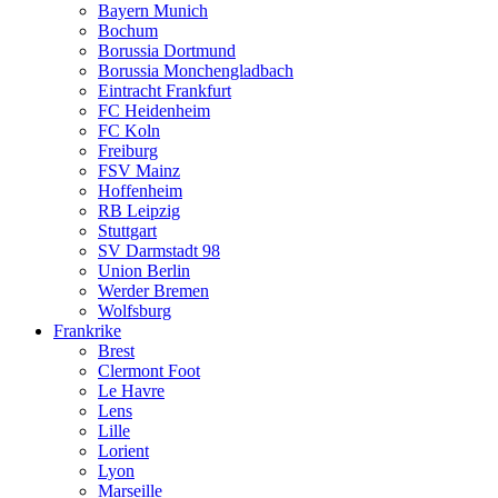
Bayern Munich
Bochum
Borussia Dortmund
Borussia Monchengladbach
Eintracht Frankfurt
FC Heidenheim
FC Koln
Freiburg
FSV Mainz
Hoffenheim
RB Leipzig
Stuttgart
SV Darmstadt 98
Union Berlin
Werder Bremen
Wolfsburg
Frankrike
Brest
Clermont Foot
Le Havre
Lens
Lille
Lorient
Lyon
Marseille