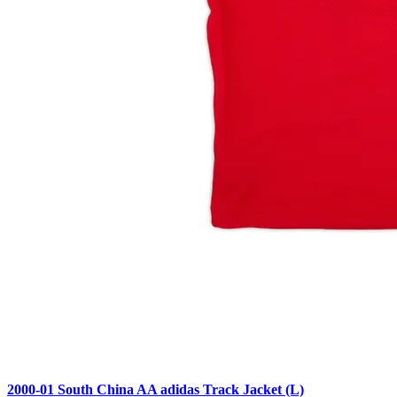
2000-01 South China AA adidas Track Jacket (L)