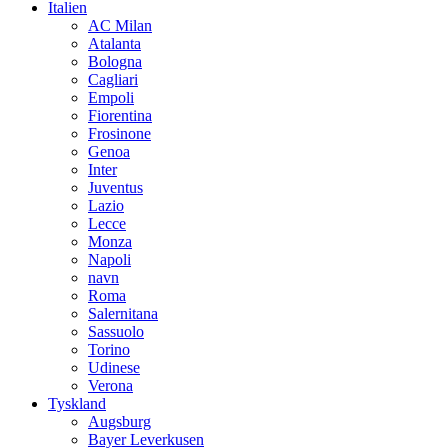
Italien
AC Milan
Atalanta
Bologna
Cagliari
Empoli
Fiorentina
Frosinone
Genoa
Inter
Juventus
Lazio
Lecce
Monza
Napoli
navn
Roma
Salernitana
Sassuolo
Torino
Udinese
Verona
Tyskland
Augsburg
Bayer Leverkusen