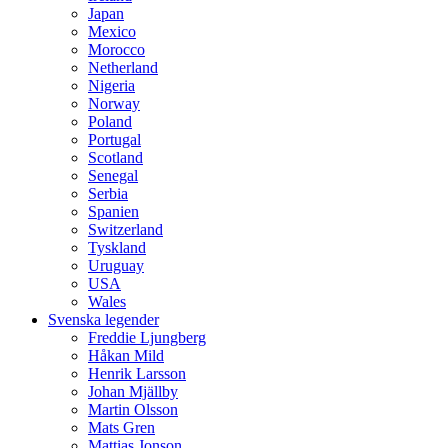
Japan
Mexico
Morocco
Netherland
Nigeria
Norway
Poland
Portugal
Scotland
Senegal
Serbia
Spanien
Switzerland
Tyskland
Uruguay
USA
Wales
Svenska legender
Freddie Ljungberg
Håkan Mild
Henrik Larsson
Johan Mjällby
Martin Olsson
Mats Gren
Mattias Jonson