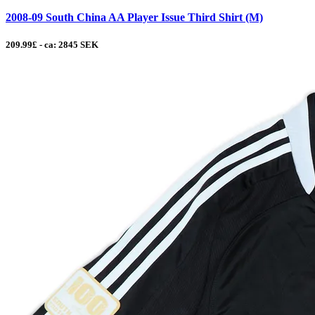
2008-09 South China AA Player Issue Third Shirt (M)
209.99£ - ca: 2845 SEK