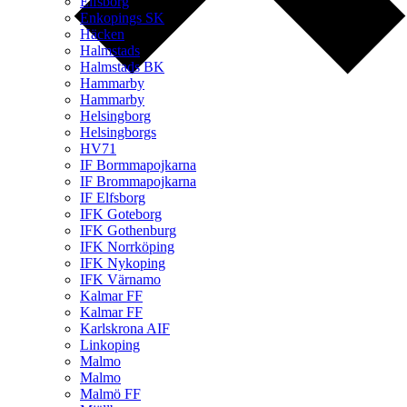
Elfsborg
Enkopings SK
Häcken
Halmstads
Halmstads BK
Hammarby
Hammarby
Helsingborg
Helsingborgs
HV71
IF Bormmapojkarna
IF Brommapojkarna
IF Elfsborg
IFK Goteborg
IFK Gothenburg
IFK Norrköping
IFK Nykoping
IFK Värnamo
Kalmar FF
Kalmar FF
Karlskrona AIF
Linkoping
Malmo
Malmo
Malmö FF