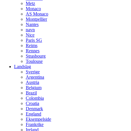
Metz
Monaco
AS Monaco
Montpellier
Nantes
navn
Nice
Paris SG
Reims
Rennes
Strasbourg
Toulouse
Landslag
Sverige
Argentina
Austria
Belgium
Brazil
Colombia
Croatia
Denmark
England
Eksempelside
Frankrike
Ireland