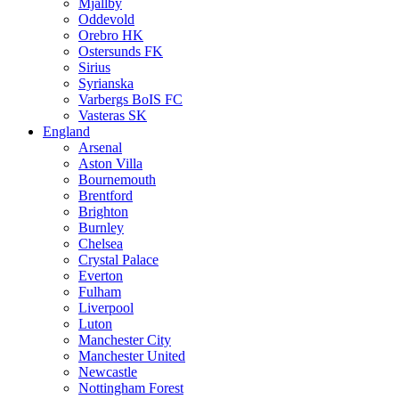
Mjällby
Oddevold
Orebro HK
Ostersunds FK
Sirius
Syrianska
Varbergs BoIS FC
Vasteras SK
England
Arsenal
Aston Villa
Bournemouth
Brentford
Brighton
Burnley
Chelsea
Crystal Palace
Everton
Fulham
Liverpool
Luton
Manchester City
Manchester United
Newcastle
Nottingham Forest