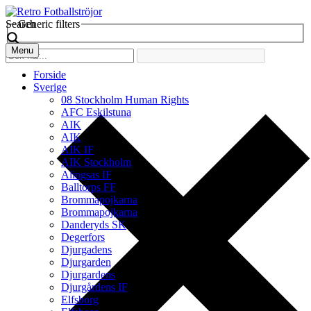
Search
Generic filters
Menu
Forside
Sverige
08 Stockholm Human Rights
AFC Eskilstuna
AIK
AIK
AIK IF
AIK Stockholm
Alingsas IF
Balltorps FF
Brommapojkarna
Brommapojkarna
Danderyds SK
Degerfors
Djurgadens
Djurgarden
Djurgardens
Djurgårdens IF
Elfsborg