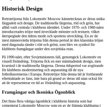
Historisk Design
Retrotröjorna från Lokomotiv Moscow kännetecknas av deras unika
färgpalett och design. De traditionella färgerna, röd och grön, har
alltid varit centrala i klubbens identitet. Under 1970- och 1980-talen
introducerades tröjor med invecklade mönster och texturer, vilket
återspeglade den tidens mode och sportens utveckling. En av de
mest minnesvärda tröjorna från denna period är den klassiska tröjan
med diagonala ränder i rött och grönt, som blev en symbol för
klubbens framgångar under den sovjetiska eran.
På 1990-talet, efter Sovjetunionens fall, genomgick Lokomotiv en
visuell förändring. Tröjorna fick en mer minimalistisk design, men
kvarstod i de traditionella färgerna. Denna tidsperiod var avgörande
för klubbens modernisering och anpassning till de nya
fotbollsnormerna i Europa. Retrotröjor från denna tid är fortfarande
eftertraktade av fans, inte bara på grund av deras stil utan också för
att de representerar en tid av förändring och anpassning.
Framgångar och Ikoniska Ögonblick
Det finns flera viktiga ögonblick i klubbens historia som har
cementerat Lokomotiv Moscow som en av de främsta klubbarna i