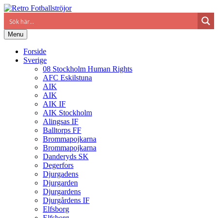
Menu
Forside
Sverige
08 Stockholm Human Rights
AFC Eskilstuna
AIK
AIK
AIK IF
AIK Stockholm
Alingsas IF
Balltorps FF
Brommapojkarna
Brommapojkarna
Danderyds SK
Degerfors
Djurgadens
Djurgarden
Djurgardens
Djurgårdens IF
Elfsborg
Elfsborg