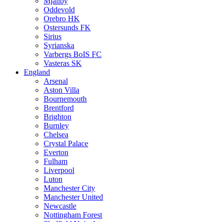
Mjällby
Oddevold
Orebro HK
Ostersunds FK
Sirius
Syrianska
Varbergs BoIS FC
Vasteras SK
England
Arsenal
Aston Villa
Bournemouth
Brentford
Brighton
Burnley
Chelsea
Crystal Palace
Everton
Fulham
Liverpool
Luton
Manchester City
Manchester United
Newcastle
Nottingham Forest