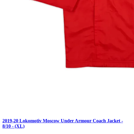
2019-20 Lokomotiv Moscow Under Armour Coach Jacket -
8/10 - (XL)