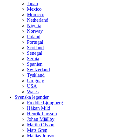
Japan
Mexico
Morocco
Netherland
Nigeria
Norway
Poland
Portugal
Scotland
Senegal
Serbia
Spanien
Switzerland
Tyskland
Uruguay
USA
Wales
Svenska legender
Freddie Ljungberg
Håkan Mild
Henrik Larsson
Johan Mjällby
Martin Olsson
Mats Gren
Mattias Jonson