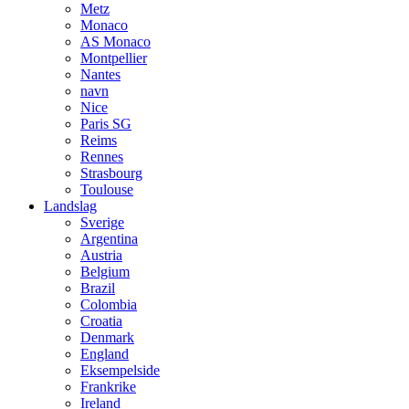
Metz
Monaco
AS Monaco
Montpellier
Nantes
navn
Nice
Paris SG
Reims
Rennes
Strasbourg
Toulouse
Landslag
Sverige
Argentina
Austria
Belgium
Brazil
Colombia
Croatia
Denmark
England
Eksempelside
Frankrike
Ireland