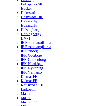
Enkopings SK
Häcken
Halmstads
Halmstads BK
Hammarby
Hammarby
Helsingborg
Helsingborgs
HV71
IF Bormmapojkarna
IF Brommapojkarna
IF Elfsborg
IFK Goteborg
IFK Gothenburg
IFK Norrköping
IFK Nykoping
IFK Värnamo
Kalmar FF
Kalmar FF
Karlskrona AIF
Linkoping
Malmo
Malmo
Malmö FF