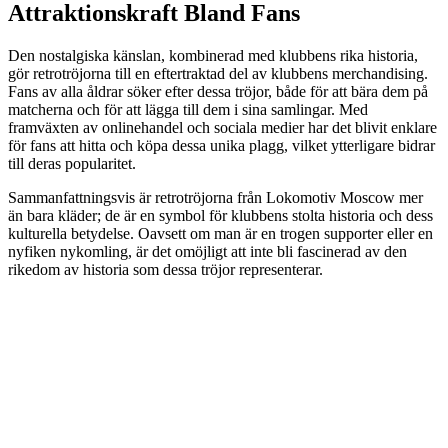
Attraktionskraft Bland Fans
Den nostalgiska känslan, kombinerad med klubbens rika historia,
gör retrotröjorna till en eftertraktad del av klubbens merchandising.
Fans av alla åldrar söker efter dessa tröjor, både för att bära dem på
matcherna och för att lägga till dem i sina samlingar. Med
framväxten av onlinehandel och sociala medier har det blivit enklare
för fans att hitta och köpa dessa unika plagg, vilket ytterligare bidrar
till deras popularitet.
Sammanfattningsvis är retrotröjorna från Lokomotiv Moscow mer
än bara kläder; de är en symbol för klubbens stolta historia och dess
kulturella betydelse. Oavsett om man är en trogen supporter eller en
nyfiken nykomling, är det omöjligt att inte bli fascinerad av den
rikedom av historia som dessa tröjor representerar.