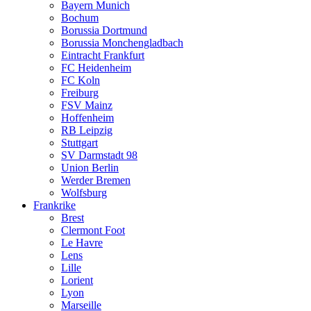
Bayern Munich
Bochum
Borussia Dortmund
Borussia Monchengladbach
Eintracht Frankfurt
FC Heidenheim
FC Koln
Freiburg
FSV Mainz
Hoffenheim
RB Leipzig
Stuttgart
SV Darmstadt 98
Union Berlin
Werder Bremen
Wolfsburg
Frankrike
Brest
Clermont Foot
Le Havre
Lens
Lille
Lorient
Lyon
Marseille