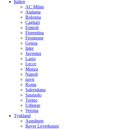
Italien
AC Milan
Atalanta
Bologna
Cagliari
Empoli
Fiorentina
Frosinone
Genoa
Inter
Juventus
Lazio
Lecce
Monza
Napoli
navn
Roma
Salernitana
Sassuolo
Torino
Udinese
Verona
Tyskland
Augsburg
Bayer Leverkusen