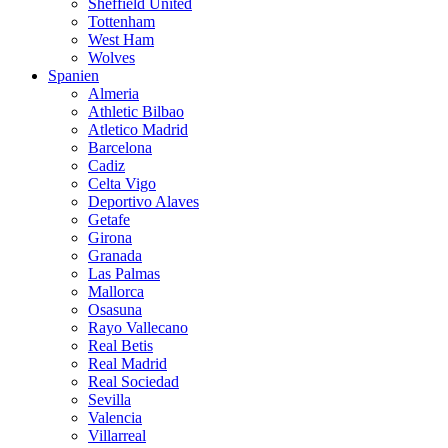
Sheffield United
Tottenham
West Ham
Wolves
Spanien
Almeria
Athletic Bilbao
Atletico Madrid
Barcelona
Cadiz
Celta Vigo
Deportivo Alaves
Getafe
Girona
Granada
Las Palmas
Mallorca
Osasuna
Rayo Vallecano
Real Betis
Real Madrid
Real Sociedad
Sevilla
Valencia
Villarreal