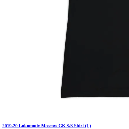
2019-20 Lokomotiv Moscow GK S/S Shirt (L)