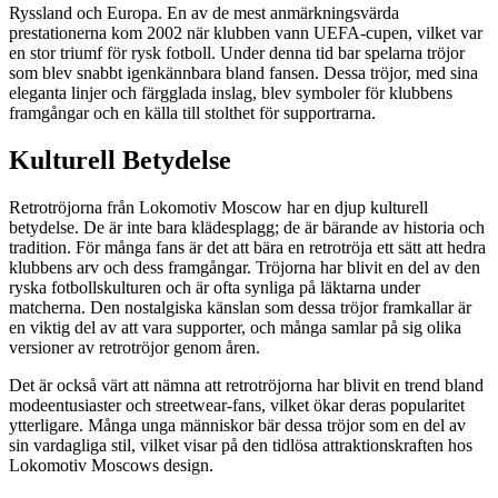
Ryssland och Europa. En av de mest anmärkningsvärda
prestationerna kom 2002 när klubben vann UEFA-cupen, vilket var
en stor triumf för rysk fotboll. Under denna tid bar spelarna tröjor
som blev snabbt igenkännbara bland fansen. Dessa tröjor, med sina
eleganta linjer och färgglada inslag, blev symboler för klubbens
framgångar och en källa till stolthet för supportrarna.
Kulturell Betydelse
Retrotröjorna från Lokomotiv Moscow har en djup kulturell
betydelse. De är inte bara klädesplagg; de är bärande av historia och
tradition. För många fans är det att bära en retrotröja ett sätt att hedra
klubbens arv och dess framgångar. Tröjorna har blivit en del av den
ryska fotbollskulturen och är ofta synliga på läktarna under
matcherna. Den nostalgiska känslan som dessa tröjor framkallar är
en viktig del av att vara supporter, och många samlar på sig olika
versioner av retrotröjor genom åren.
Det är också värt att nämna att retrotröjorna har blivit en trend bland
modeentusiaster och streetwear-fans, vilket ökar deras popularitet
ytterligare. Många unga människor bär dessa tröjor som en del av
sin vardagliga stil, vilket visar på den tidlösa attraktionskraften hos
Lokomotiv Moscows design.