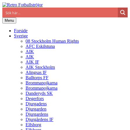
Menu
Forside
Sverige
08 Stockholm Human Rights
AFC Eskilstuna
AIK
AIK
AIK IF
AIK Stockholm
Alingsas IF
Balltorps FF
Brommapojkarna
Brommapojkarna
Danderyds SK
Degerfors
Djurgadens
Djurgarden
Djurgardens
Djurgårdens IF
Elfsborg
Elfsborg