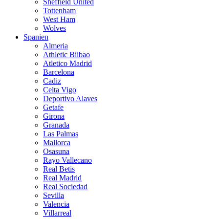
Sheffield United
Tottenham
West Ham
Wolves
Spanien
Almeria
Athletic Bilbao
Atletico Madrid
Barcelona
Cadiz
Celta Vigo
Deportivo Alaves
Getafe
Girona
Granada
Las Palmas
Mallorca
Osasuna
Rayo Vallecano
Real Betis
Real Madrid
Real Sociedad
Sevilla
Valencia
Villarreal