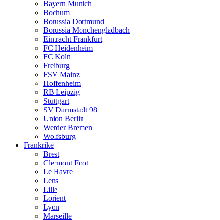
Bayern Munich
Bochum
Borussia Dortmund
Borussia Monchengladbach
Eintracht Frankfurt
FC Heidenheim
FC Koln
Freiburg
FSV Mainz
Hoffenheim
RB Leipzig
Stuttgart
SV Darmstadt 98
Union Berlin
Werder Bremen
Wolfsburg
Frankrike
Brest
Clermont Foot
Le Havre
Lens
Lille
Lorient
Lyon
Marseille