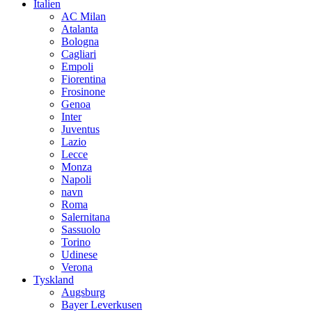
Italien
AC Milan
Atalanta
Bologna
Cagliari
Empoli
Fiorentina
Frosinone
Genoa
Inter
Juventus
Lazio
Lecce
Monza
Napoli
navn
Roma
Salernitana
Sassuolo
Torino
Udinese
Verona
Tyskland
Augsburg
Bayer Leverkusen