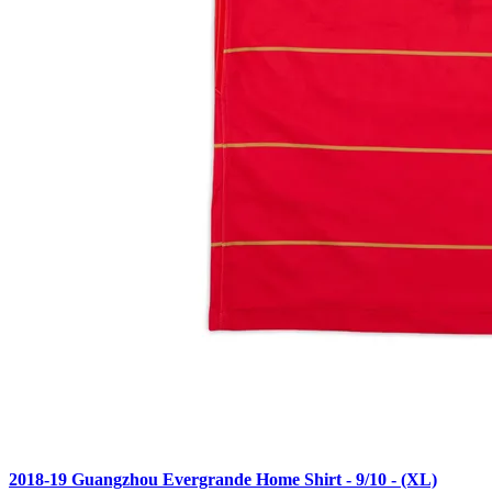
2018-19 Guangzhou Evergrande Home Shirt - 9/10 - (XL)