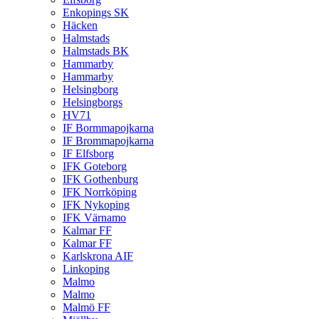
Enkopings SK
Häcken
Halmstads
Halmstads BK
Hammarby
Hammarby
Helsingborg
Helsingborgs
HV71
IF Bormmapojkarna
IF Brommapojkarna
IF Elfsborg
IFK Goteborg
IFK Gothenburg
IFK Norrköping
IFK Nykoping
IFK Värnamo
Kalmar FF
Kalmar FF
Karlskrona AIF
Linkoping
Malmo
Malmo
Malmö FF