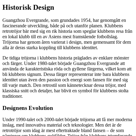
Historisk Design
Guangzhou Evergrande, som grundades 1954, har genomgått en
fascinerande utveckling, både på och utanför planen. Klubbens
retrotröjor bär med sig en rik historia som speglar klubbens resa från
en lokal klubb till en av Asiens mest framstående fotbollslag.
Tröjorna har genom åren varierat i design, men gemensamt för dem
alla är deras starka koppling till klubbens identitet.
De tidiga tröjorna i klubbens historia präglades av enklare mönster
och färger. Under 1980-talet började Guangzhou Evergrande att
använda de karakteristiska röda och gyllene färgerna, vilket kom att
bli klubbens signum. Dessa färger representerar inte bara klubbens
identitet utan även den passion och energi som fansen för med sig
till varje match. Den retrostil som kännetecknar dessa tröjor, med
klassiska snitt och detaljer, har blivit en symbol för klubbens stolta
traditioner.
Designens Evolution
Under 1990-talet och 2000-talet började tröjorna att få mer moderna
inslag, med innovativa material och teknologier. Men det är de
retrotröjor som idag är mest eftertraktade bland fansen – de som
påminner om klubbens guldålder. Tröjor från klubbens triumferande