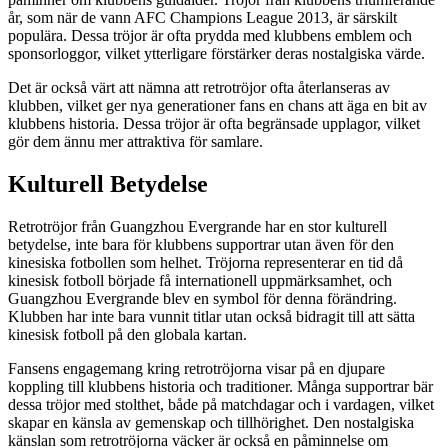
år, som när de vann AFC Champions League 2013, är särskilt
populära. Dessa tröjor är ofta prydda med klubbens emblem och
sponsorloggor, vilket ytterligare förstärker deras nostalgiska värde.
Det är också värt att nämna att retrotröjor ofta återlanseras av
klubben, vilket ger nya generationer fans en chans att äga en bit av
klubbens historia. Dessa tröjor är ofta begränsade upplagor, vilket
gör dem ännu mer attraktiva för samlare.
Kulturell Betydelse
Retrotröjor från Guangzhou Evergrande har en stor kulturell
betydelse, inte bara för klubbens supportrar utan även för den
kinesiska fotbollen som helhet. Tröjorna representerar en tid då
kinesisk fotboll började få internationell uppmärksamhet, och
Guangzhou Evergrande blev en symbol för denna förändring.
Klubben har inte bara vunnit titlar utan också bidragit till att sätta
kinesisk fotboll på den globala kartan.
Fansens engagemang kring retrotröjorna visar på en djupare
koppling till klubbens historia och traditioner. Många supportrar bär
dessa tröjor med stolthet, både på matchdagar och i vardagen, vilket
skapar en känsla av gemenskap och tillhörighet. Den nostalgiska
känslan som retrotröjorna väcker är också en påminnelse om