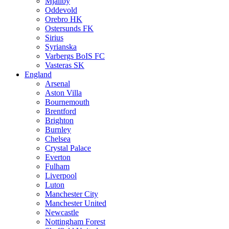
Mjällby
Oddevold
Orebro HK
Ostersunds FK
Sirius
Syrianska
Varbergs BoIS FC
Vasteras SK
England
Arsenal
Aston Villa
Bournemouth
Brentford
Brighton
Burnley
Chelsea
Crystal Palace
Everton
Fulham
Liverpool
Luton
Manchester City
Manchester United
Newcastle
Nottingham Forest