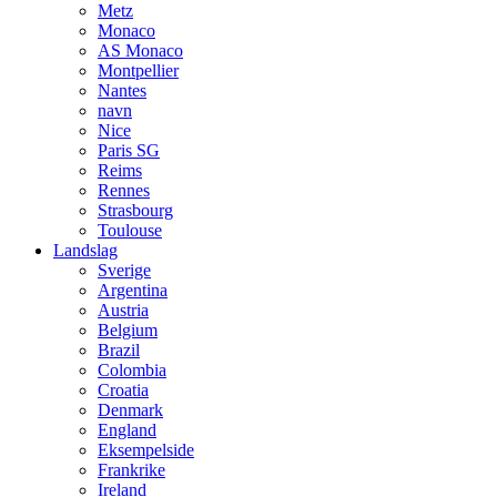
Metz
Monaco
AS Monaco
Montpellier
Nantes
navn
Nice
Paris SG
Reims
Rennes
Strasbourg
Toulouse
Landslag
Sverige
Argentina
Austria
Belgium
Brazil
Colombia
Croatia
Denmark
England
Eksempelside
Frankrike
Ireland