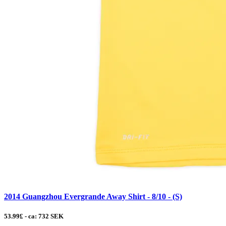
2014 Guangzhou Evergrande Away Shirt - 8/10 - (S)
53.99£ - ca: 732 SEK