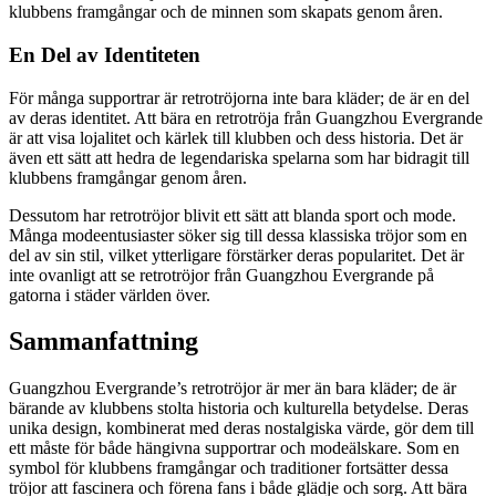
klubbens framgångar och de minnen som skapats genom åren.
En Del av Identiteten
För många supportrar är retrotröjorna inte bara kläder; de är en del
av deras identitet. Att bära en retrotröja från Guangzhou Evergrande
är att visa lojalitet och kärlek till klubben och dess historia. Det är
även ett sätt att hedra de legendariska spelarna som har bidragit till
klubbens framgångar genom åren.
Dessutom har retrotröjor blivit ett sätt att blanda sport och mode.
Många modeentusiaster söker sig till dessa klassiska tröjor som en
del av sin stil, vilket ytterligare förstärker deras popularitet. Det är
inte ovanligt att se retrotröjor från Guangzhou Evergrande på
gatorna i städer världen över.
Sammanfattning
Guangzhou Evergrande’s retrotröjor är mer än bara kläder; de är
bärande av klubbens stolta historia och kulturella betydelse. Deras
unika design, kombinerat med deras nostalgiska värde, gör dem till
ett måste för både hängivna supportrar och modeälskare. Som en
symbol för klubbens framgångar och traditioner fortsätter dessa
tröjor att fascinera och förena fans i både glädje och sorg. Att bära