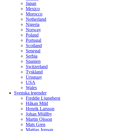
Japan
Mexico
Morocco
Netherland
Nigeria
Norway
Poland
Portugal
Scotland
Senegal
Serbia
Spanien
Switzerland
Tyskland
Uruguay
USA
Wales
Svenska legender
Freddie Ljungberg
Håkan Mild
Henrik Larsson
Johan Mjällby
Martin Olsson
Mats Gren
Mattias Jonson