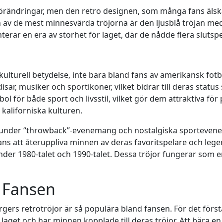
ändringar, men den retro designen, som många fans älskar, 
n av de mest minnesvärda tröjorna är den ljusblå tröjan med
erar en era av storhet för laget, där de nådde flera slutspe
kulturell betydelse, inte bara bland fans av amerikansk fot
isar, musiker och sportikoner, vilket bidrar till deras sta
bol för både sport och livsstil, vilket gör dem attraktiva fö
kaliforniska kulturen.
 under “throwback”-evenemang och nostalgiska sporteveneman
r fans att återuppliva minnen av deras favoritspelare och le
er 1980-talet och 1990-talet. Dessa tröjor fungerar som 
d Fansen
argers retrotröjor är så populära bland fansen. För det förs
get och har minnen kopplade till deras tröjor. Att bära en 