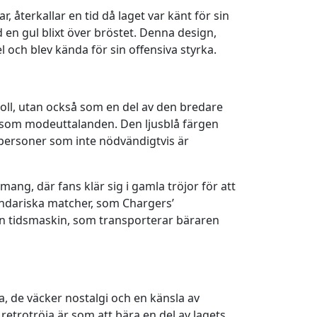
återkallar en tid då laget var känt för sin
 en gul blixt över bröstet. Denna design,
l och blev kända för sin offensiva styrka.
boll, utan också som en del av den bredare
tus som modeuttalanden. Den ljusblå färgen
r personer som inte nödvändigtvis är
g, där fans klär sig i gamla tröjor för att
gendariska matcher, som Chargers’
en tidsmaskin, som transporterar bäraren
ta, de väcker nostalgi och en känsla av
retrotröja är som att bära en del av lagets