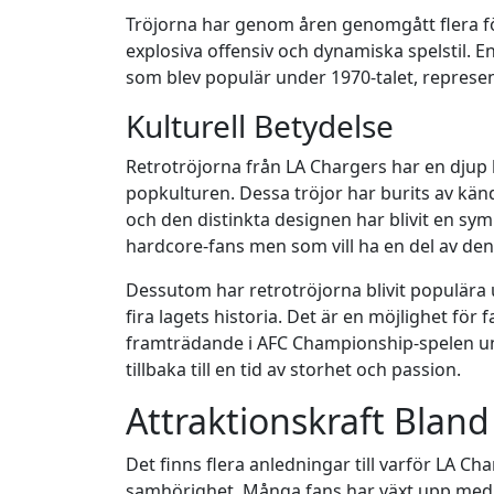
Tröjorna har genom åren genomgått flera för
explosiva offensiv och dynamiska spelstil. E
som blev populär under 1970-talet, represent
Kulturell Betydelse
Retrotröjorna från LA Chargers har en djup 
popkulturen. Dessa tröjor har burits av känd
och den distinkta designen har blivit en sym
hardcore-fans men som vill ha en del av den 
Dessutom har retrotröjorna blivit populära
fira lagets historia. Det är en möjlighet fö
framträdande i AFC Championship-spelen und
tillbaka till en tid av storhet och passion.
Attraktionskraft Blan
Det finns flera anledningar till varför LA Ch
samhörighet. Många fans har växt upp med la