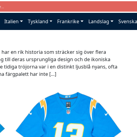
Italien
Tyskland
Frankrike
Landslag
Svenska
har en rik historia som sträcker sig över flera
ng till deras ursprungliga design och de ikoniska
tidiga tröjorna var i en distinkt ljusblå nyans, ofta
a färgpalett har inte […]