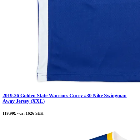
2019-26 Golden State Warriors Curry #30 Nike Swingman
Away Jersey (XXL)
119.99£ - ca: 1626 SEK