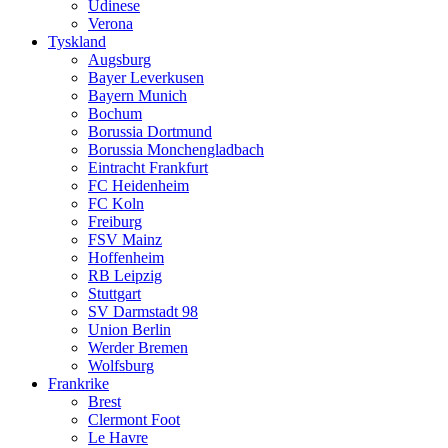
Udinese
Verona
Tyskland
Augsburg
Bayer Leverkusen
Bayern Munich
Bochum
Borussia Dortmund
Borussia Monchengladbach
Eintracht Frankfurt
FC Heidenheim
FC Koln
Freiburg
FSV Mainz
Hoffenheim
RB Leipzig
Stuttgart
SV Darmstadt 98
Union Berlin
Werder Bremen
Wolfsburg
Frankrike
Brest
Clermont Foot
Le Havre