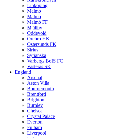
Linkoping
Malmo
Malmo
Malmö FF
Mjällby
Oddevold
Orebro HK
Ostersunds FK
Sirius
Syrianska
Varbergs BoIS FC
Vasteras SK
England
Arsenal
Aston Villa
Bournemouth
Brentford
Brighton
Burnley
Chelsea
Crystal Palace
Everton
Fulham
Liverpool