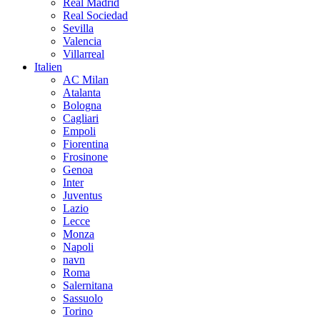
Real Madrid
Real Sociedad
Sevilla
Valencia
Villarreal
Italien
AC Milan
Atalanta
Bologna
Cagliari
Empoli
Fiorentina
Frosinone
Genoa
Inter
Juventus
Lazio
Lecce
Monza
Napoli
navn
Roma
Salernitana
Sassuolo
Torino