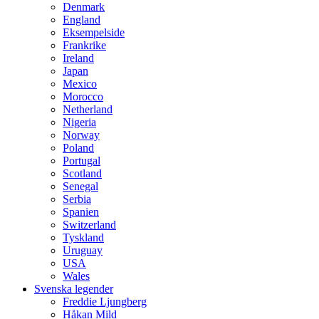
Denmark
England
Eksempelside
Frankrike
Ireland
Japan
Mexico
Morocco
Netherland
Nigeria
Norway
Poland
Portugal
Scotland
Senegal
Serbia
Spanien
Switzerland
Tyskland
Uruguay
USA
Wales
Svenska legender
Freddie Ljungberg
Håkan Mild