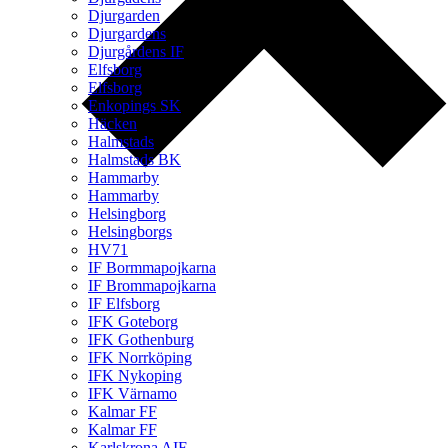
Djurgarden
Djurgardens
Djurgårdens IF
Elfsborg
Elfsborg
Enkopings SK
Häcken
Halmstads
Halmstads BK
Hammarby
Hammarby
Helsingborg
Helsingborgs
HV71
IF Bormmapojkarna
IF Brommapojkarna
IF Elfsborg
IFK Goteborg
IFK Gothenburg
IFK Norrköping
IFK Nykoping
IFK Värnamo
Kalmar FF
Kalmar FF
Karlskrona AIF