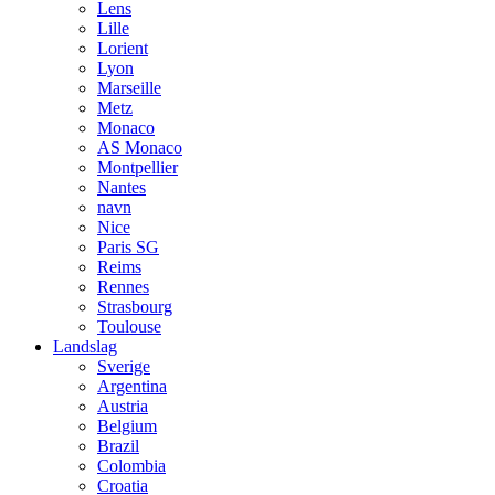
Lens
Lille
Lorient
Lyon
Marseille
Metz
Monaco
AS Monaco
Montpellier
Nantes
navn
Nice
Paris SG
Reims
Rennes
Strasbourg
Toulouse
Landslag
Sverige
Argentina
Austria
Belgium
Brazil
Colombia
Croatia