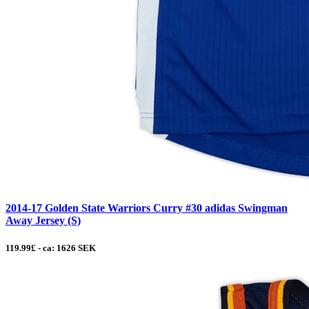
2014-17 Golden State Warriors Curry #30 adidas Swingman
Away Jersey (S)
119.99£ - ca: 1626 SEK