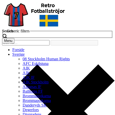
Search
Generic filters
Menu
Forside
Sverige
08 Stockholm Human Rights
AFC Eskilstuna
AIK
AIK
AIK IF
AIK Stockholm
Alingsas IF
Balltorps FF
Brommapojkarna
Brommapojkarna
Danderyds SK
Degerfors
Djurgadens