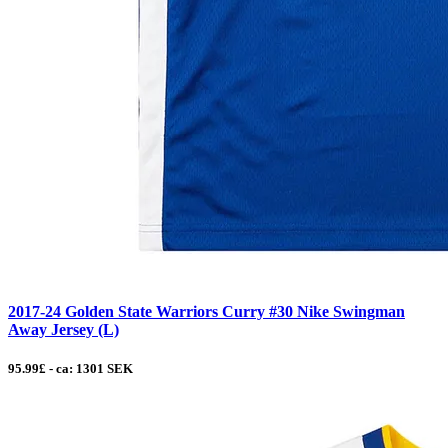
2017-24 Golden State Warriors Curry #30 Nike Swingman
Away Jersey (L)
95.99£ - ca: 1301 SEK