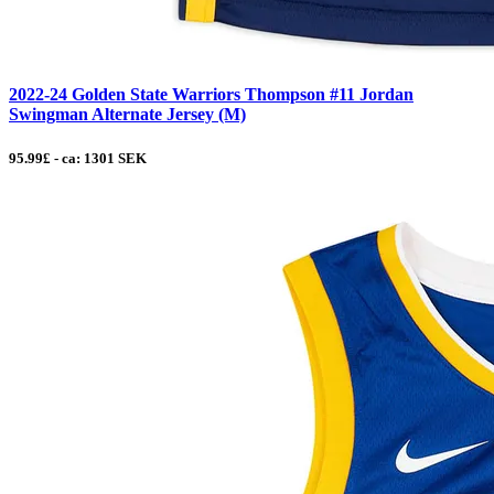
2022-24 Golden State Warriors Thompson #11 Jordan
Swingman Alternate Jersey (M)
95.99£ - ca: 1301 SEK