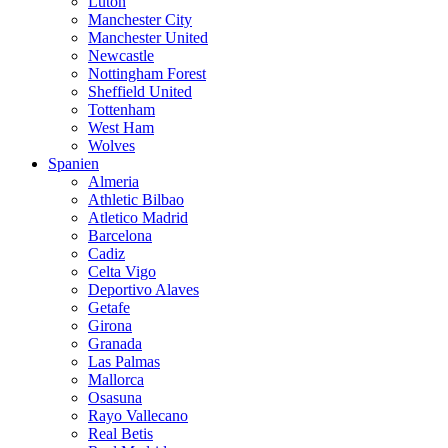
Luton
Manchester City
Manchester United
Newcastle
Nottingham Forest
Sheffield United
Tottenham
West Ham
Wolves
Spanien
Almeria
Athletic Bilbao
Atletico Madrid
Barcelona
Cadiz
Celta Vigo
Deportivo Alaves
Getafe
Girona
Granada
Las Palmas
Mallorca
Osasuna
Rayo Vallecano
Real Betis