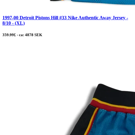
1997-00 Detroit Pistons Hill #33 Nike Authentic Away Jersey -
8/10 - (XL)
359.99£ - ca: 4878 SEK