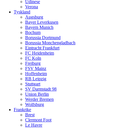
Udinese
Verona
Tyskland
Augsburg
Bayer Leverkusen
Bayern Munich
Bochum
Borussia Dortmund
Borussia Monchengladbach
Eintracht Frankfurt
FC Heidenheim
FC Koln
Freiburg
FSV Mainz
Hoffenheim
RB Leipzig
Stuttgart
SV Darmstadt 98
Union Berlin
Werder Bremen
Wolfsburg
Frankrike
Brest
Clermont Foot
Le Havre