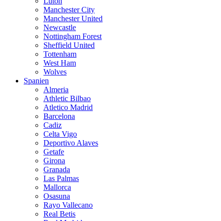
Luton
Manchester City
Manchester United
Newcastle
Nottingham Forest
Sheffield United
Tottenham
West Ham
Wolves
Spanien
Almeria
Athletic Bilbao
Atletico Madrid
Barcelona
Cadiz
Celta Vigo
Deportivo Alaves
Getafe
Girona
Granada
Las Palmas
Mallorca
Osasuna
Rayo Vallecano
Real Betis