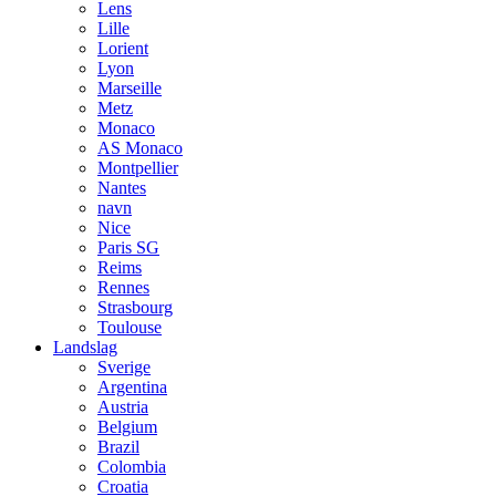
Lens
Lille
Lorient
Lyon
Marseille
Metz
Monaco
AS Monaco
Montpellier
Nantes
navn
Nice
Paris SG
Reims
Rennes
Strasbourg
Toulouse
Landslag
Sverige
Argentina
Austria
Belgium
Brazil
Colombia
Croatia