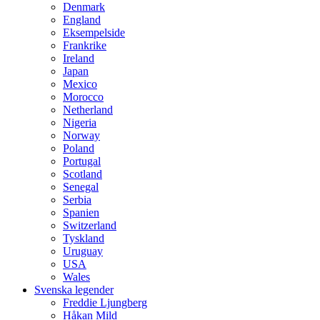
Denmark
England
Eksempelside
Frankrike
Ireland
Japan
Mexico
Morocco
Netherland
Nigeria
Norway
Poland
Portugal
Scotland
Senegal
Serbia
Spanien
Switzerland
Tyskland
Uruguay
USA
Wales
Svenska legender
Freddie Ljungberg
Håkan Mild