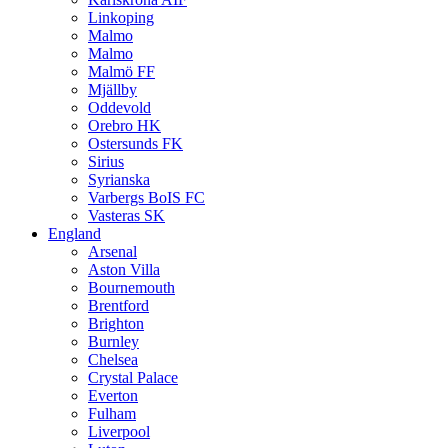
Linkoping
Malmo
Malmo
Malmö FF
Mjällby
Oddevold
Orebro HK
Ostersunds FK
Sirius
Syrianska
Varbergs BoIS FC
Vasteras SK
England
Arsenal
Aston Villa
Bournemouth
Brentford
Brighton
Burnley
Chelsea
Crystal Palace
Everton
Fulham
Liverpool