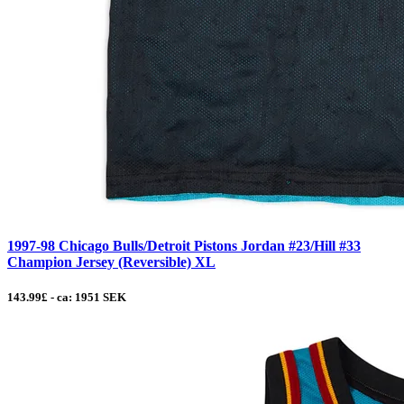
1997-98 Chicago Bulls/Detroit Pistons Jordan #23/Hill #33
Champion Jersey (Reversible) XL
143.99£ - ca: 1951 SEK