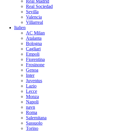
Real Madrid
Real Sociedad
Sevilla
Valencia
Villarreal
Italien
AC Milan
Atalanta
Bologna
Cagliari
Empoli
Fiorentina
Frosinone
Genoa
Inter
Juventus
Lazio
Lecce
Monza
Napoli
navn
Roma
Salernitana
Sassuolo
Torino