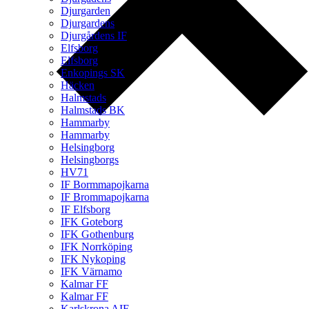
Djurgarden
Djurgardens
Djurgårdens IF
Elfsborg
Elfsborg
Enkopings SK
Häcken
Halmstads
Halmstads BK
Hammarby
Hammarby
Helsingborg
Helsingborgs
HV71
IF Bormmapojkarna
IF Brommapojkarna
IF Elfsborg
IFK Goteborg
IFK Gothenburg
IFK Norrköping
IFK Nykoping
IFK Värnamo
Kalmar FF
Kalmar FF
Karlskrona AIF