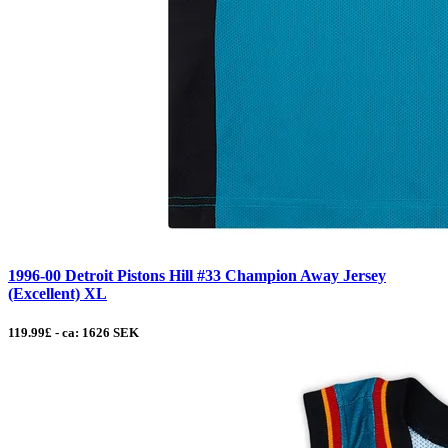
1996-00 Detroit Pistons Hill #33 Champion Away Jersey
(Excellent) XL
119.99£ - ca: 1626 SEK