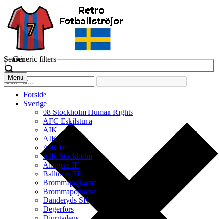
Search
Generic filters
Menu
Forside
Sverige
08 Stockholm Human Rights
AFC Eskilstuna
AIK
AIK
AIK IF
AIK Stockholm
Alingsas IF
Balltorps FF
Brommapojkarna
Brommapojkarna
Danderyds SK
Degerfors
Djurgadens