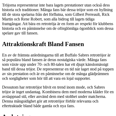
Tröjorna representerar inte bara lagets prestationer utan också dess
historia och traditioner. Många fans bär dessa tröjor som en hyllning
till de stora spelarna från det förflutna, som Gilbert Perreault, Rick
Martin och Rene Robert, som alla bidrog till lagets tidiga
framgångar. Att bära en retrotröja är en form av respekt för klubbens
historia och en påminnelse om de oförglömliga ögonblick som dessa
spelare gav till fansen.
Attraktionskraft Bland Fansen
En av de främsta anledningarna till att Buffalo Sabres retrotröjor är
så populära bland fansen är deras nostalgiska värde. Många fans
som växte upp under 70- och 80-talen har ett djupt känslomässigt
band till dessa tröjor. De representerar en tid när laget stod på toppen
av sin prestation och är en påminnelse om de många glädjeämnen
och sorgligheter som hör till att vara en lojal supporter.
Dessutom har retrotröjor blivit en trend inom mode, och Sabres
tröjor är inget undantag. Kombinera dem med moderna kläder för en
avslappnad stil, eller använd dem med stolthet under matcherna.
Denna mångsidighet gör att retrotröjor förblir relevanta och
eftertraktade bland både gamla och nya fans.