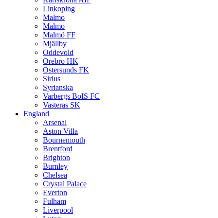
Linkoping
Malmo
Malmo
Malmö FF
Mjällby
Oddevold
Orebro HK
Ostersunds FK
Sirius
Syrianska
Varbergs BoIS FC
Vasteras SK
England
Arsenal
Aston Villa
Bournemouth
Brentford
Brighton
Burnley
Chelsea
Crystal Palace
Everton
Fulham
Liverpool