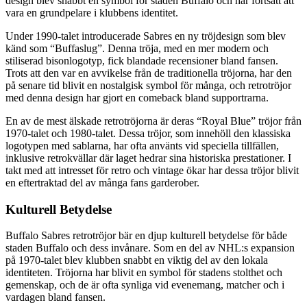
design blev snabbt en symbol för staden Buffalo och har fortsatt att
vara en grundpelare i klubbens identitet.
Under 1990-talet introducerade Sabres en ny tröjdesign som blev
känd som “Buffaslug”. Denna tröja, med en mer modern och
stiliserad bisonlogotyp, fick blandade recensioner bland fansen.
Trots att den var en avvikelse från de traditionella tröjorna, har den
på senare tid blivit en nostalgisk symbol för många, och retrotröjor
med denna design har gjort en comeback bland supportrarna.
En av de mest älskade retrotröjorna är deras “Royal Blue” tröjor från
1970-talet och 1980-talet. Dessa tröjor, som innehöll den klassiska
logotypen med sablarna, har ofta använts vid speciella tillfällen,
inklusive retrokvällar där laget hedrar sina historiska prestationer. I
takt med att intresset för retro och vintage ökar har dessa tröjor blivit
en eftertraktad del av många fans garderober.
Kulturell Betydelse
Buffalo Sabres retrotröjor bär en djup kulturell betydelse för både
staden Buffalo och dess invånare. Som en del av NHL:s expansion
på 1970-talet blev klubben snabbt en viktig del av den lokala
identiteten. Tröjorna har blivit en symbol för stadens stolthet och
gemenskap, och de är ofta synliga vid evenemang, matcher och i
vardagen bland fansen.