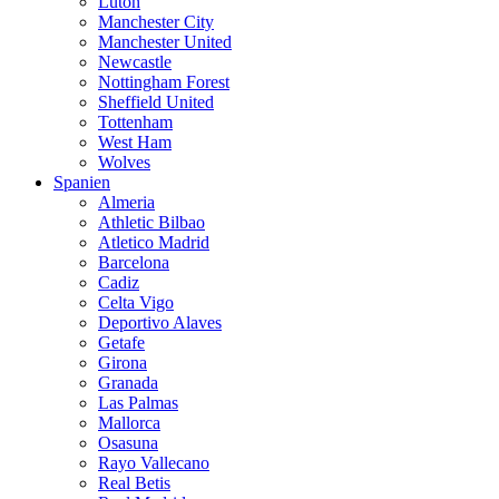
Luton
Manchester City
Manchester United
Newcastle
Nottingham Forest
Sheffield United
Tottenham
West Ham
Wolves
Spanien
Almeria
Athletic Bilbao
Atletico Madrid
Barcelona
Cadiz
Celta Vigo
Deportivo Alaves
Getafe
Girona
Granada
Las Palmas
Mallorca
Osasuna
Rayo Vallecano
Real Betis