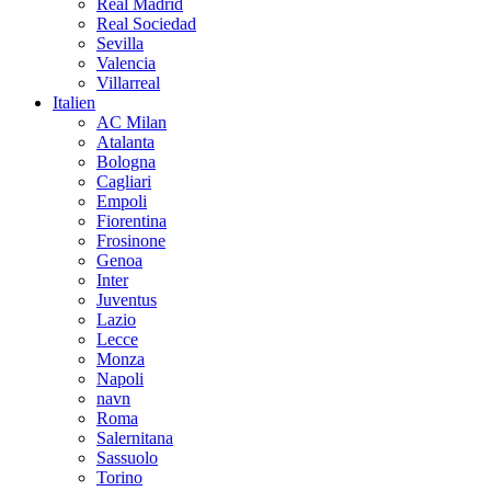
Real Madrid
Real Sociedad
Sevilla
Valencia
Villarreal
Italien
AC Milan
Atalanta
Bologna
Cagliari
Empoli
Fiorentina
Frosinone
Genoa
Inter
Juventus
Lazio
Lecce
Monza
Napoli
navn
Roma
Salernitana
Sassuolo
Torino