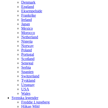
Denmark
England
Eksempelside
Frankrike
Ireland
Japan
Mexico
Morocco
Netherland
Nigeria
Norway
Poland
Portugal
Scotland
Senegal
Serbia
Spanien
Switzerland
Tyskland
Uruguay
USA
Wales
Svenska legender
Freddie Ljungberg
Håkan Mild