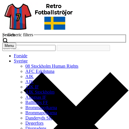
Search
Generic filters
Menu
Forside
Sverige
08 Stockholm Human Rights
AFC Eskilstuna
AIK
AIK
AIK IF
AIK Stockholm
Alingsas IF
Balltorps FF
Brommapojkarna
Brommapojkarna
Danderyds SK
Degerfors
Djurgadens