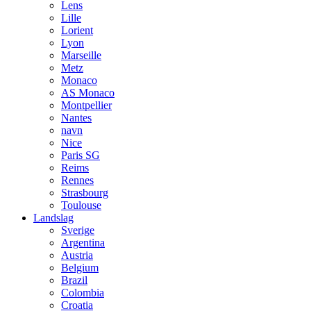
Lens
Lille
Lorient
Lyon
Marseille
Metz
Monaco
AS Monaco
Montpellier
Nantes
navn
Nice
Paris SG
Reims
Rennes
Strasbourg
Toulouse
Landslag
Sverige
Argentina
Austria
Belgium
Brazil
Colombia
Croatia