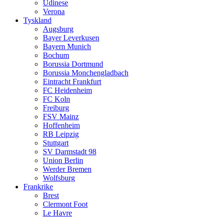
Udinese
Verona
Tyskland
Augsburg
Bayer Leverkusen
Bayern Munich
Bochum
Borussia Dortmund
Borussia Monchengladbach
Eintracht Frankfurt
FC Heidenheim
FC Koln
Freiburg
FSV Mainz
Hoffenheim
RB Leipzig
Stuttgart
SV Darmstadt 98
Union Berlin
Werder Bremen
Wolfsburg
Frankrike
Brest
Clermont Foot
Le Havre