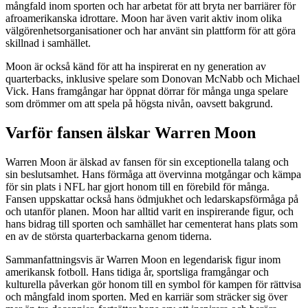
mångfald inom sporten och har arbetat för att bryta ner barriärer för
afroamerikanska idrottare. Moon har även varit aktiv inom olika
välgörenhetsorganisationer och har använt sin plattform för att göra
skillnad i samhället.
Moon är också känd för att ha inspirerat en ny generation av
quarterbacks, inklusive spelare som Donovan McNabb och Michael
Vick. Hans framgångar har öppnat dörrar för många unga spelare
som drömmer om att spela på högsta nivån, oavsett bakgrund.
Varför fansen älskar Warren Moon
Warren Moon är älskad av fansen för sin exceptionella talang och
sin beslutsamhet. Hans förmåga att övervinna motgångar och kämpa
för sin plats i NFL har gjort honom till en förebild för många.
Fansen uppskattar också hans ödmjukhet och ledarskapsförmåga på
och utanför planen. Moon har alltid varit en inspirerande figur, och
hans bidrag till sporten och samhället har cementerat hans plats som
en av de största quarterbackarna genom tiderna.
Sammanfattningsvis är Warren Moon en legendarisk figur inom
amerikansk fotboll. Hans tidiga år, sportsliga framgångar och
kulturella påverkan gör honom till en symbol för kampen för rättvisa
och mångfald inom sporten. Med en karriär som sträcker sig över