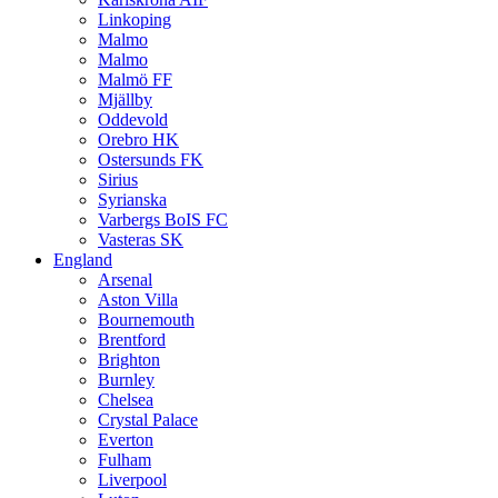
Linkoping
Malmo
Malmo
Malmö FF
Mjällby
Oddevold
Orebro HK
Ostersunds FK
Sirius
Syrianska
Varbergs BoIS FC
Vasteras SK
England
Arsenal
Aston Villa
Bournemouth
Brentford
Brighton
Burnley
Chelsea
Crystal Palace
Everton
Fulham
Liverpool