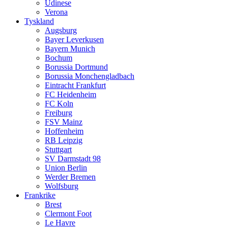
Udinese
Verona
Tyskland
Augsburg
Bayer Leverkusen
Bayern Munich
Bochum
Borussia Dortmund
Borussia Monchengladbach
Eintracht Frankfurt
FC Heidenheim
FC Koln
Freiburg
FSV Mainz
Hoffenheim
RB Leipzig
Stuttgart
SV Darmstadt 98
Union Berlin
Werder Bremen
Wolfsburg
Frankrike
Brest
Clermont Foot
Le Havre