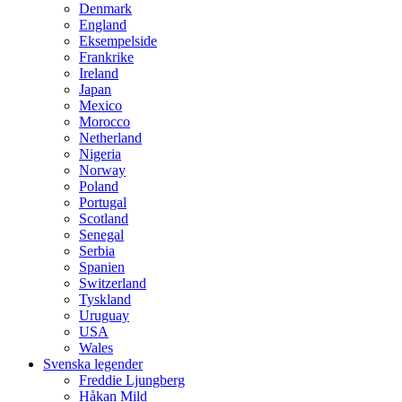
Denmark
England
Eksempelside
Frankrike
Ireland
Japan
Mexico
Morocco
Netherland
Nigeria
Norway
Poland
Portugal
Scotland
Senegal
Serbia
Spanien
Switzerland
Tyskland
Uruguay
USA
Wales
Svenska legender
Freddie Ljungberg
Håkan Mild