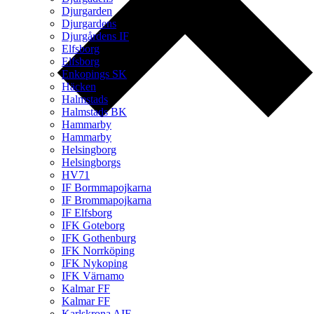
Djurgarden
Djurgardens
Djurgårdens IF
Elfsborg
Elfsborg
Enkopings SK
Häcken
Halmstads
Halmstads BK
Hammarby
Hammarby
Helsingborg
Helsingborgs
HV71
IF Bormmapojkarna
IF Brommapojkarna
IF Elfsborg
IFK Goteborg
IFK Gothenburg
IFK Norrköping
IFK Nykoping
IFK Värnamo
Kalmar FF
Kalmar FF
Karlskrona AIF