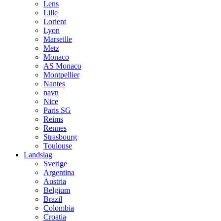
Lens
Lille
Lorient
Lyon
Marseille
Metz
Monaco
AS Monaco
Montpellier
Nantes
navn
Nice
Paris SG
Reims
Rennes
Strasbourg
Toulouse
Landslag
Sverige
Argentina
Austria
Belgium
Brazil
Colombia
Croatia