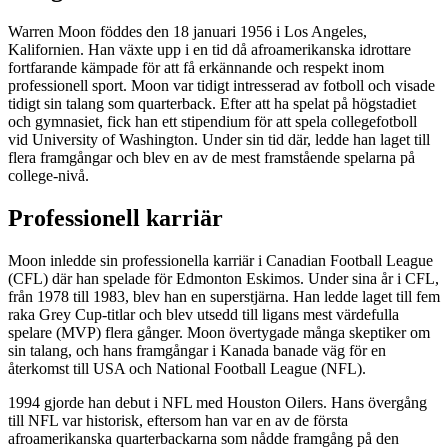
Warren Moon föddes den 18 januari 1956 i Los Angeles,
Kalifornien. Han växte upp i en tid då afroamerikanska idrottare
fortfarande kämpade för att få erkännande och respekt inom
professionell sport. Moon var tidigt intresserad av fotboll och visade
tidigt sin talang som quarterback. Efter att ha spelat på högstadiet
och gymnasiet, fick han ett stipendium för att spela collegefotboll
vid University of Washington. Under sin tid där, ledde han laget till
flera framgångar och blev en av de mest framstående spelarna på
college-nivå.
Professionell karriär
Moon inledde sin professionella karriär i Canadian Football League
(CFL) där han spelade för Edmonton Eskimos. Under sina år i CFL,
från 1978 till 1983, blev han en superstjärna. Han ledde laget till fem
raka Grey Cup-titlar och blev utsedd till ligans mest värdefulla
spelare (MVP) flera gånger. Moon övertygade många skeptiker om
sin talang, och hans framgångar i Kanada banade väg för en
återkomst till USA och National Football League (NFL).
1994 gjorde han debut i NFL med Houston Oilers. Hans övergång
till NFL var historisk, eftersom han var en av de första
afroamerikanska quarterbackarna som nådde framgång på den