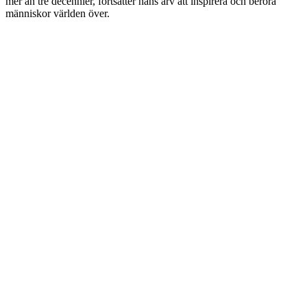
mer än tre decennier, fortsätter hans arv att inspirera och beröra
människor världen över.