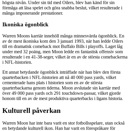
högsta nivån. Under sin tid med Oilers, blev han känd för sin
förmåga att läsa spelet och göra snabba beslut, vilket resulterade i
många imponerande prestationer.
Ikoniska ögonblick
Warren Moons karriär innehöll många minnesvärda ögonblick. En
av de mest ikoniska kom den 3 januari 1993, när han ledde Oilers
till en dramatisk comeback mot Buffalo Bills i playoffs. Laget låg
under med 32 poäng, men Moon ledde en fantastisk offensiv som
resulterade i en 41-38-seger, vilket är en av de största comebackerna
i NFL-historien.
Ett annat betydande ögonblick inträffade när han blev den första
quarterbacken i NFL-historien att nå 40 000 pass yards, vilket
cementerade hans plats i historien som en av de största
quarterbackarna genom tiderna. Moon avslutade sin karriär med
över 49 000 pass yards och 291 touchdown-passar, vilket gjorde
honom till en av de mest produktiva quarterbacks i ligans historia.
Kulturell påverkan
Warren Moon har inte bara varit en stor fotbollsspelare, utan också
en betydande kulturell ikon. Han har varit en förespråkare för