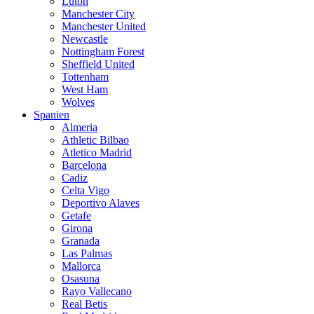
Luton
Manchester City
Manchester United
Newcastle
Nottingham Forest
Sheffield United
Tottenham
West Ham
Wolves
Spanien
Almeria
Athletic Bilbao
Atletico Madrid
Barcelona
Cadiz
Celta Vigo
Deportivo Alaves
Getafe
Girona
Granada
Las Palmas
Mallorca
Osasuna
Rayo Vallecano
Real Betis