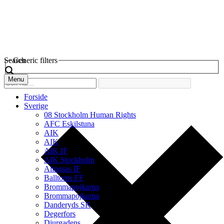
Search
Generic filters
Menu
Forside
Sverige
08 Stockholm Human Rights
AFC Eskilstuna
AIK
AIK
AIK IF
AIK Stockholm
Alingsas IF
Balltorps FF
Brommapojkarna
Brommapojkarna
Danderyds SK
Degerfors
Djurgadens