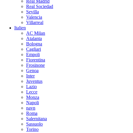
Real Madrid
Real Sociedad
Sevilla
Valencia
Villarreal
Italien
AC Milan
Atalanta
Bologna
Cagliari
Empoli
Fiorentina
Frosinone
Genoa
Inter
Juventus
Lazio
Lecce
Monza
Napoli
navn
Roma
Salernitana
Sassuolo
Torino