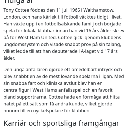
Tidiga år
Tony Cottee föddes den 11 juli 1965 i Walthamstow,
London, och hans kärlek till fotboll väcktes tidigt i livet.
Han växte upp i en fotbollsälskande familj och började
spela för lokala klubbar innan han vid 16 års ålder skrev
på för West Ham United. Cottee gick igenom klubbens
ungdomssystem och visade snabbt prov på sin talang,
vilket ledde till att han debuterade i A-laget vid 17 års
ålder.
Den unga anfallaren gjorde ett omedelbart intryck och
blev snabbt en av de mest lovande spelarna i ligan. Med
sin snabba fart och kliniska avslut blev han en
centralfigur i West Hams anfallsspel och en favorit
bland supportrarna. Cottee hade en förmåga att hitta
nätet på ett sätt som få andra kunde, vilket gjorde
honom till en nyckelspelare för klubben.
Karriär och sportsliga framgångar