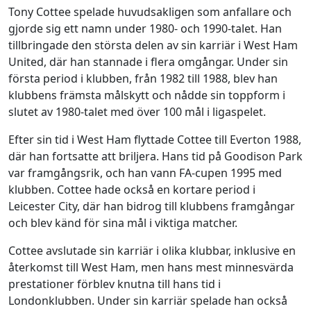
Tony Cottee spelade huvudsakligen som anfallare och
gjorde sig ett namn under 1980- och 1990-talet. Han
tillbringade den största delen av sin karriär i West Ham
United, där han stannade i flera omgångar. Under sin
första period i klubben, från 1982 till 1988, blev han
klubbens främsta målskytt och nådde sin toppform i
slutet av 1980-talet med över 100 mål i ligaspelet.
Efter sin tid i West Ham flyttade Cottee till Everton 1988,
där han fortsatte att briljera. Hans tid på Goodison Park
var framgångsrik, och han vann FA-cupen 1995 med
klubben. Cottee hade också en kortare period i
Leicester City, där han bidrog till klubbens framgångar
och blev känd för sina mål i viktiga matcher.
Cottee avslutade sin karriär i olika klubbar, inklusive en
återkomst till West Ham, men hans mest minnesvärda
prestationer förblev knutna till hans tid i
Londonklubben. Under sin karriär spelade han också