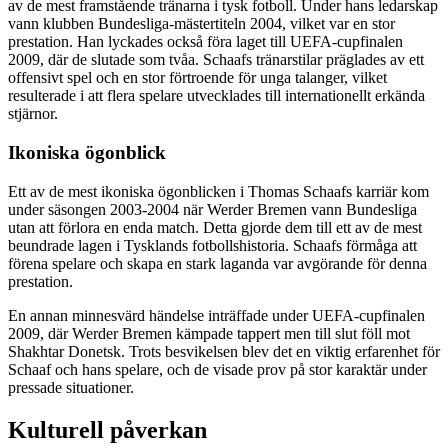
av de mest framstående tränarna i tysk fotboll. Under hans ledarskap
vann klubben Bundesliga-mästertiteln 2004, vilket var en stor
prestation. Han lyckades också föra laget till UEFA-cupfinalen
2009, där de slutade som tvåa. Schaafs tränarstilar präglades av ett
offensivt spel och en stor förtroende för unga talanger, vilket
resulterade i att flera spelare utvecklades till internationellt erkända
stjärnor.
Ikoniska ögonblick
Ett av de mest ikoniska ögonblicken i Thomas Schaafs karriär kom
under säsongen 2003-2004 när Werder Bremen vann Bundesliga
utan att förlora en enda match. Detta gjorde dem till ett av de mest
beundrade lagen i Tysklands fotbollshistoria. Schaafs förmåga att
förena spelare och skapa en stark laganda var avgörande för denna
prestation.
En annan minnesvärd händelse inträffade under UEFA-cupfinalen
2009, där Werder Bremen kämpade tappert men till slut föll mot
Shakhtar Donetsk. Trots besvikelsen blev det en viktig erfarenhet för
Schaaf och hans spelare, och de visade prov på stor karaktär under
pressade situationer.
Kulturell påverkan