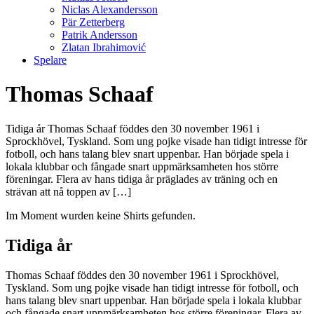
Niclas Alexandersson
Pär Zetterberg
Patrik Andersson
Zlatan Ibrahimović
Spelare
Thomas Schaaf
Tidiga år Thomas Schaaf föddes den 30 november 1961 i
Sprockhövel, Tyskland. Som ung pojke visade han tidigt intresse för
fotboll, och hans talang blev snart uppenbar. Han började spela i
lokala klubbar och fångade snart uppmärksamheten hos större
föreningar. Flera av hans tidiga år präglades av träning och en
strävan att nå toppen av […]
Im Moment wurden keine Shirts gefunden.
Tidiga år
Thomas Schaaf föddes den 30 november 1961 i Sprockhövel,
Tyskland. Som ung pojke visade han tidigt intresse för fotboll, och
hans talang blev snart uppenbar. Han började spela i lokala klubbar
och fångade snart uppmärksamheten hos större föreningar. Flera av