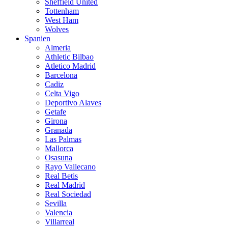
Sheffield United
Tottenham
West Ham
Wolves
Spanien
Almeria
Athletic Bilbao
Atletico Madrid
Barcelona
Cadiz
Celta Vigo
Deportivo Alaves
Getafe
Girona
Granada
Las Palmas
Mallorca
Osasuna
Rayo Vallecano
Real Betis
Real Madrid
Real Sociedad
Sevilla
Valencia
Villarreal