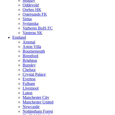
Mjällby
Oddevold
Orebro HK
Ostersunds FK
Sirius
Syrianska
Varbergs BoIS FC
Vasteras SK
England
Arsenal
Aston Villa
Bournemouth
Brentford
Brighton
Burnley
Chelsea
Crystal Palace
Everton
Fulham
Liverpool
Luton
Manchester City
Manchester United
Newcastle
Nottingham Forest