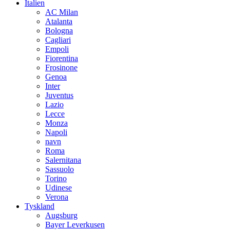
Italien
AC Milan
Atalanta
Bologna
Cagliari
Empoli
Fiorentina
Frosinone
Genoa
Inter
Juventus
Lazio
Lecce
Monza
Napoli
navn
Roma
Salernitana
Sassuolo
Torino
Udinese
Verona
Tyskland
Augsburg
Bayer Leverkusen