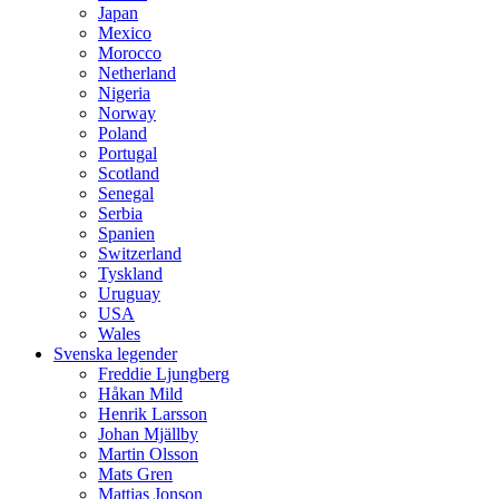
Japan
Mexico
Morocco
Netherland
Nigeria
Norway
Poland
Portugal
Scotland
Senegal
Serbia
Spanien
Switzerland
Tyskland
Uruguay
USA
Wales
Svenska legender
Freddie Ljungberg
Håkan Mild
Henrik Larsson
Johan Mjällby
Martin Olsson
Mats Gren
Mattias Jonson