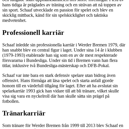
hans tidiga år präglades av träning och en strävan att nå toppen av
sin sport. Schaaf utvecklade en passion för spelet och blev en
skicklig mittback, känd för sin spelskicklighet och taktiska
medvetenhet.
Professionell karriär
Schaaf inledde sin professionella karriär i Werder Bremen 1979, där
han snabbt blev en central figur i laget. Under sina 14 år i klubben
(1979-1993) etablerade han sig som en av de mest respekterade
försvararna i Bundesliga. Under sin tid i Bremen vann han flera
titlar, inklusive två Bundesliga-mästerskap och DFB-Pokal.
Schaaf var inte bara en stark defensiv spelare utan bidrog även
offensivt. Hans förmåga att läsa spelet och starta anfall gjorde
honom till en värdefull tillgång för laget. Efter att ha avslutat sin
spelarkarriär 1993 gick han vidare till att bli tränare, vilket skulle
visa sig vara en nyckelroll där han skulle sätta sin prägel på
fotbollen.
Tränarkarriär
Som tränare för Werder Bremen från 1999 till 2013 blev Schaaf en