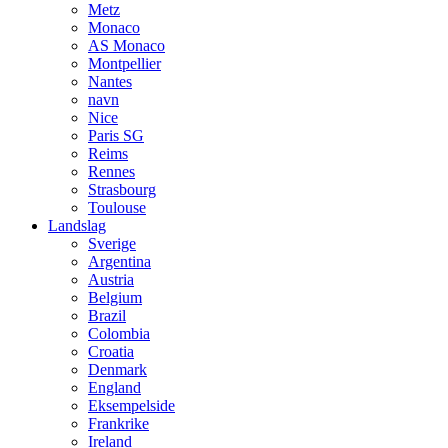
Metz
Monaco
AS Monaco
Montpellier
Nantes
navn
Nice
Paris SG
Reims
Rennes
Strasbourg
Toulouse
Landslag
Sverige
Argentina
Austria
Belgium
Brazil
Colombia
Croatia
Denmark
England
Eksempelside
Frankrike
Ireland