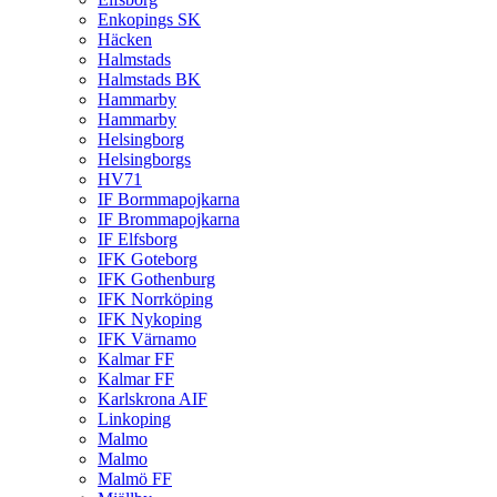
Enkopings SK
Häcken
Halmstads
Halmstads BK
Hammarby
Hammarby
Helsingborg
Helsingborgs
HV71
IF Bormmapojkarna
IF Brommapojkarna
IF Elfsborg
IFK Goteborg
IFK Gothenburg
IFK Norrköping
IFK Nykoping
IFK Värnamo
Kalmar FF
Kalmar FF
Karlskrona AIF
Linkoping
Malmo
Malmo
Malmö FF