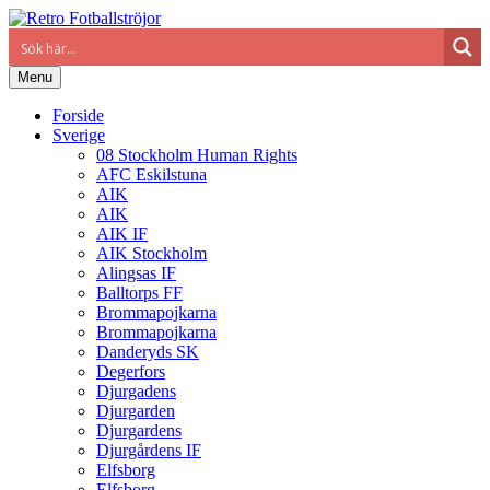
Menu
Forside
Sverige
08 Stockholm Human Rights
AFC Eskilstuna
AIK
AIK
AIK IF
AIK Stockholm
Alingsas IF
Balltorps FF
Brommapojkarna
Brommapojkarna
Danderyds SK
Degerfors
Djurgadens
Djurgarden
Djurgardens
Djurgårdens IF
Elfsborg
Elfsborg