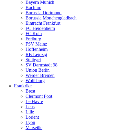
Bayern Munich
Bochum
Borussia Dortmund
Borussia Monchengladbach
Eintracht Frankfurt
FC Heidenheim
FC Koln
Freiburg
FSV Mainz
Hoffenheim
RB Leipzig
Stuttgart
SV Darmstadt 98
Union Berlin
Werder Bremen
Wolfsburg
Frankrike
Brest
Clermont Foot
Le Havre
Lens
Lille
Lorient
Lyon
Marseille