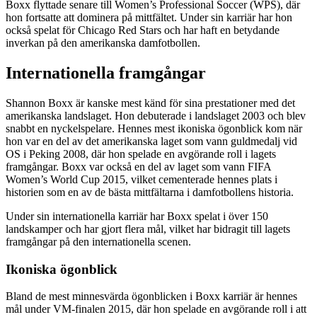
Boxx flyttade senare till Women’s Professional Soccer (WPS), där
hon fortsatte att dominera på mittfältet. Under sin karriär har hon
också spelat för Chicago Red Stars och har haft en betydande
inverkan på den amerikanska damfotbollen.
Internationella framgångar
Shannon Boxx är kanske mest känd för sina prestationer med det
amerikanska landslaget. Hon debuterade i landslaget 2003 och blev
snabbt en nyckelspelare. Hennes mest ikoniska ögonblick kom när
hon var en del av det amerikanska laget som vann guldmedalj vid
OS i Peking 2008, där hon spelade en avgörande roll i lagets
framgångar. Boxx var också en del av laget som vann FIFA
Women’s World Cup 2015, vilket cementerade hennes plats i
historien som en av de bästa mittfältarna i damfotbollens historia.
Under sin internationella karriär har Boxx spelat i över 150
landskamper och har gjort flera mål, vilket har bidragit till lagets
framgångar på den internationella scenen.
Ikoniska ögonblick
Bland de mest minnesvärda ögonblicken i Boxx karriär är hennes
mål under VM-finalen 2015, där hon spelade en avgörande roll i att