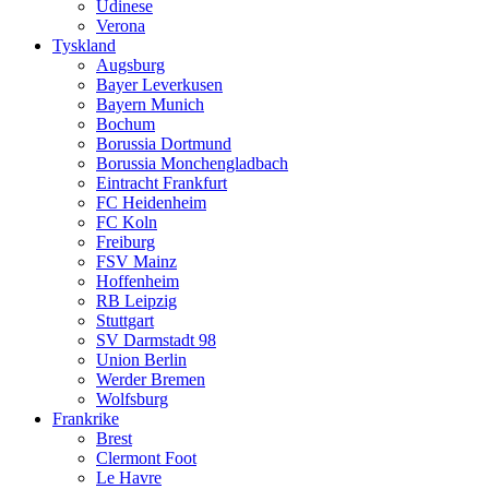
Udinese
Verona
Tyskland
Augsburg
Bayer Leverkusen
Bayern Munich
Bochum
Borussia Dortmund
Borussia Monchengladbach
Eintracht Frankfurt
FC Heidenheim
FC Koln
Freiburg
FSV Mainz
Hoffenheim
RB Leipzig
Stuttgart
SV Darmstadt 98
Union Berlin
Werder Bremen
Wolfsburg
Frankrike
Brest
Clermont Foot
Le Havre