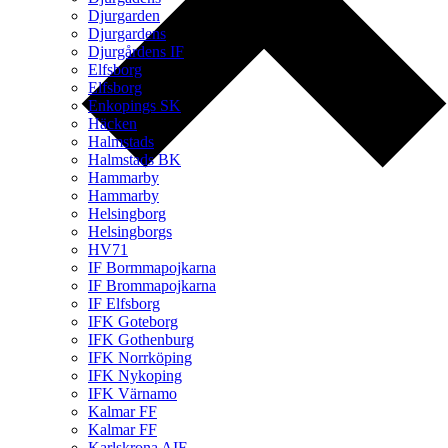
Djurgarden
Djurgardens
Djurgårdens IF
Elfsborg
Elfsborg
Enkopings SK
Häcken
Halmstads
Halmstads BK
Hammarby
Hammarby
Helsingborg
Helsingborgs
HV71
IF Bormmapojkarna
IF Brommapojkarna
IF Elfsborg
IFK Goteborg
IFK Gothenburg
IFK Norrköping
IFK Nykoping
IFK Värnamo
Kalmar FF
Kalmar FF
Karlskrona AIF