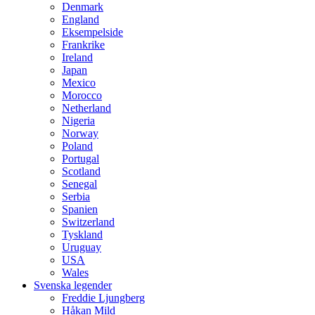
Denmark
England
Eksempelside
Frankrike
Ireland
Japan
Mexico
Morocco
Netherland
Nigeria
Norway
Poland
Portugal
Scotland
Senegal
Serbia
Spanien
Switzerland
Tyskland
Uruguay
USA
Wales
Svenska legender
Freddie Ljungberg
Håkan Mild