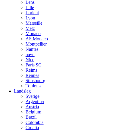
Lens
Lille
Lorient
Lyon
Marseille
Metz
Monaco
AS Monaco
Montpellier
Nantes
navn
Nice
Paris SG
Reims
Rennes
Strasbourg
Toulouse
Landslag
Sverige
Argentina
Austria
Belgium
Brazil
Colombia
Croatia