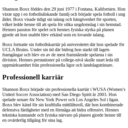
Shannon Boxx föddes den 29 juni 1977 i Fontana, Kalifornien. Hon
växte upp i en fotbollsälskande familj och började spela fotboll i ung
ålder. Boxx visade tidigt sin talang och hängivenhet för sporten,
vilket ledde henne till att spela för olika ungdomslag i sin hemstad.
Hennes passion för spelet och hennes fysiska styrka på planen
gjorde att hon snabbt blev erkänd som en lovande talang.
Boxx fortsatte sin fotbollskarriär på universitetet där hon spelade för
UCLA Bruins. Under sin tid där bidrog hon starkt till lagets
framgångar och blev en av de mest framstående spelarna i sin
division. Hennes prestationer på college-nivå skulle snart leda till
uppmärksamhet från professionella ligor och landslagstränare.
Professionell karriär
Shannon Boxx började sin professionella karriär i WUSA (Women’s
United Soccer Association) med San Diego Spirit år 2003. Hon
spelade senare för New York Power och Los Angeles Sol i ligan.
Boxx blev känd för sin kraftfulla mittfältsroll, där hon kombinerade
defensiva färdigheter med en förmåga att bidra offensivt. Hennes
tekniska kunnande och fysiska närvaro på planen gjorde henne till
en ovärderlig tillgång för sina lag.