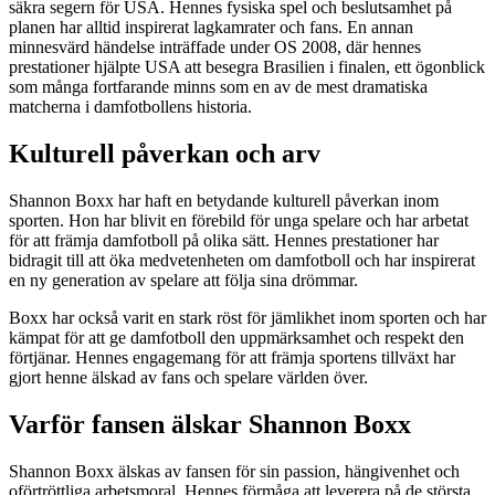
säkra segern för USA. Hennes fysiska spel och beslutsamhet på
planen har alltid inspirerat lagkamrater och fans. En annan
minnesvärd händelse inträffade under OS 2008, där hennes
prestationer hjälpte USA att besegra Brasilien i finalen, ett ögonblick
som många fortfarande minns som en av de mest dramatiska
matcherna i damfotbollens historia.
Kulturell påverkan och arv
Shannon Boxx har haft en betydande kulturell påverkan inom
sporten. Hon har blivit en förebild för unga spelare och har arbetat
för att främja damfotboll på olika sätt. Hennes prestationer har
bidragit till att öka medvetenheten om damfotboll och har inspirerat
en ny generation av spelare att följa sina drömmar.
Boxx har också varit en stark röst för jämlikhet inom sporten och har
kämpat för att ge damfotboll den uppmärksamhet och respekt den
förtjänar. Hennes engagemang för att främja sportens tillväxt har
gjort henne älskad av fans och spelare världen över.
Varför fansen älskar Shannon Boxx
Shannon Boxx älskas av fansen för sin passion, hängivenhet och
oförtröttliga arbetsmoral. Hennes förmåga att leverera på de största