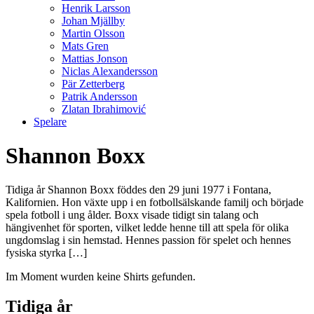
Henrik Larsson
Johan Mjällby
Martin Olsson
Mats Gren
Mattias Jonson
Niclas Alexandersson
Pär Zetterberg
Patrik Andersson
Zlatan Ibrahimović
Spelare
Shannon Boxx
Tidiga år Shannon Boxx föddes den 29 juni 1977 i Fontana,
Kalifornien. Hon växte upp i en fotbollsälskande familj och började
spela fotboll i ung ålder. Boxx visade tidigt sin talang och
hängivenhet för sporten, vilket ledde henne till att spela för olika
ungdomslag i sin hemstad. Hennes passion för spelet och hennes
fysiska styrka […]
Im Moment wurden keine Shirts gefunden.
Tidiga år