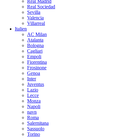
Real Madrid
Real Sociedad
Sevilla
Valencia
Villarreal
Italien
AC Milan
Atalanta
Bologna
Cagliari
Empoli
Fiorentina
Frosinone
Genoa
Inter
Juventus
Lazio
Lecce
Monza
Napoli
navn
Roma
Salernitana
Sassuolo
Torino