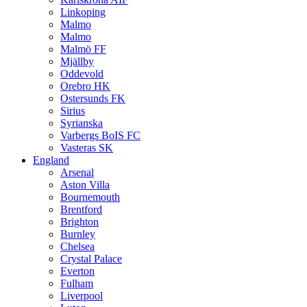
Linkoping
Malmo
Malmo
Malmö FF
Mjällby
Oddevold
Orebro HK
Ostersunds FK
Sirius
Syrianska
Varbergs BoIS FC
Vasteras SK
England
Arsenal
Aston Villa
Bournemouth
Brentford
Brighton
Burnley
Chelsea
Crystal Palace
Everton
Fulham
Liverpool