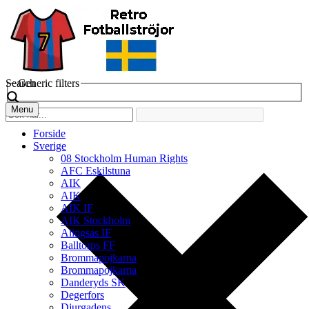
Search
Generic filters
Menu
Forside
Sverige
08 Stockholm Human Rights
AFC Eskilstuna
AIK
AIK
AIK IF
AIK Stockholm
Alingsas IF
Balltorps FF
Brommapojkarna
Brommapojkarna
Danderyds SK
Degerfors
Djurgadens