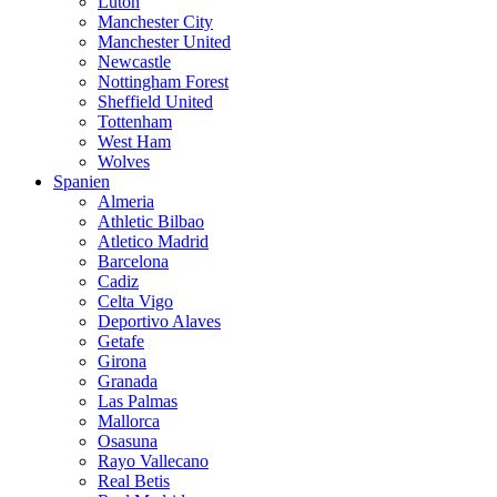
Luton
Manchester City
Manchester United
Newcastle
Nottingham Forest
Sheffield United
Tottenham
West Ham
Wolves
Spanien
Almeria
Athletic Bilbao
Atletico Madrid
Barcelona
Cadiz
Celta Vigo
Deportivo Alaves
Getafe
Girona
Granada
Las Palmas
Mallorca
Osasuna
Rayo Vallecano
Real Betis