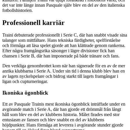
det var inte länge innan Pasquale själv blev en del av den italienska
fotbollshistorien.
Professionell karriär
Traini debuterade professionellt i Serie C, där han snabbt visade sina
talanger som mittfältare. Hans tekniska färdigheter, spelförståelse
och förmåga att läsa spelet gjorde att han klättrade genom rankerna.
Efter några framgångsrika säsonger i lägre divisioner fick han
chansen i Serie B, där han imponerade på både tränare och fans.
Den verkliga genombrottet kom när han signerade för en av de mer
anrika klubbarna i Serie A. Under sin tid i denna klubb blev han en
av lagets nyckelspelare och bidrog starkt till lagets framgångar i
ligan och cupturneringar.
Ikoniska ögonblick
Ett av Pasquale Trainis mest ikoniska ögonblick inträffade under en
avgörande match i Serie A, där han gjorde ett drömmål från långt
håll som blev en del av klubbens historia. Målet firades med stor
entusiasm av fansen och blev snabbt en del av klubbens
höjdpunkter. Hans förmåga att leverera i avgörande stunder gjorde