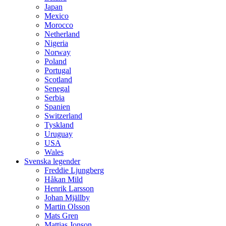
Japan
Mexico
Morocco
Netherland
Nigeria
Norway
Poland
Portugal
Scotland
Senegal
Serbia
Spanien
Switzerland
Tyskland
Uruguay
USA
Wales
Svenska legender
Freddie Ljungberg
Håkan Mild
Henrik Larsson
Johan Mjällby
Martin Olsson
Mats Gren
Mattias Jonson