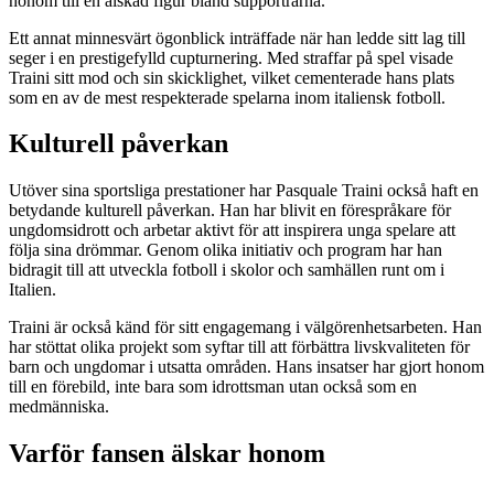
honom till en älskad figur bland supportrarna.
Ett annat minnesvärt ögonblick inträffade när han ledde sitt lag till
seger i en prestigefylld cupturnering. Med straffar på spel visade
Traini sitt mod och sin skicklighet, vilket cementerade hans plats
som en av de mest respekterade spelarna inom italiensk fotboll.
Kulturell påverkan
Utöver sina sportsliga prestationer har Pasquale Traini också haft en
betydande kulturell påverkan. Han har blivit en förespråkare för
ungdomsidrott och arbetar aktivt för att inspirera unga spelare att
följa sina drömmar. Genom olika initiativ och program har han
bidragit till att utveckla fotboll i skolor och samhällen runt om i
Italien.
Traini är också känd för sitt engagemang i välgörenhetsarbeten. Han
har stöttat olika projekt som syftar till att förbättra livskvaliteten för
barn och ungdomar i utsatta områden. Hans insatser har gjort honom
till en förebild, inte bara som idrottsman utan också som en
medmänniska.
Varför fansen älskar honom