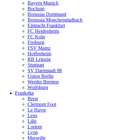
Bayern Munich
Bochum
Borussia Dortmund
Borussia Monchengladbach
Eintracht Frankfurt
FC Heidenheim
FC Koln
Freiburg
FSV Mainz
Hoffenheim
RB Leipzig
Stuttgart
SV Darmstadt 98
Union Berlin
Werder Bremen
Wolfsburg
Frankrike
Brest
Clermont Foot
Le Havre
Lens
Lille
Lorient
Lyon
Marseille