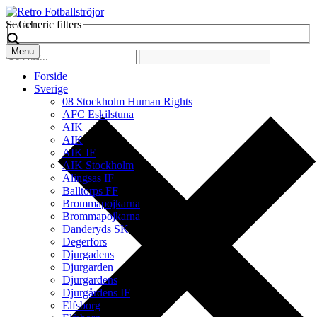
Search
Generic filters
Menu
Forside
Sverige
08 Stockholm Human Rights
AFC Eskilstuna
AIK
AIK
AIK IF
AIK Stockholm
Alingsas IF
Balltorps FF
Brommapojkarna
Brommapojkarna
Danderyds SK
Degerfors
Djurgadens
Djurgarden
Djurgardens
Djurgårdens IF
Elfsborg