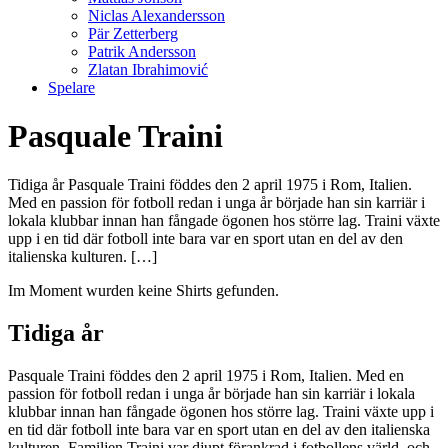
Niclas Alexandersson
Pär Zetterberg
Patrik Andersson
Zlatan Ibrahimović
Spelare
Pasquale Traini
Tidiga år Pasquale Traini föddes den 2 april 1975 i Rom, Italien.
Med en passion för fotboll redan i unga år började han sin karriär i
lokala klubbar innan han fångade ögonen hos större lag. Traini växte
upp i en tid där fotboll inte bara var en sport utan en del av den
italienska kulturen. […]
Im Moment wurden keine Shirts gefunden.
Tidiga år
Pasquale Traini föddes den 2 april 1975 i Rom, Italien. Med en
passion för fotboll redan i unga år började han sin karriär i lokala
klubbar innan han fångade ögonen hos större lag. Traini växte upp i
en tid där fotboll inte bara var en sport utan en del av den italienska
kulturen. Familjen Traini var djupt förankrad i fotbollens värld, och