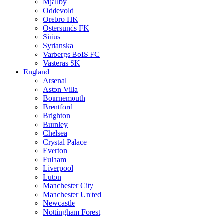
Mjällby
Oddevold
Orebro HK
Ostersunds FK
Sirius
Syrianska
Varbergs BoIS FC
Vasteras SK
England
Arsenal
Aston Villa
Bournemouth
Brentford
Brighton
Burnley
Chelsea
Crystal Palace
Everton
Fulham
Liverpool
Luton
Manchester City
Manchester United
Newcastle
Nottingham Forest