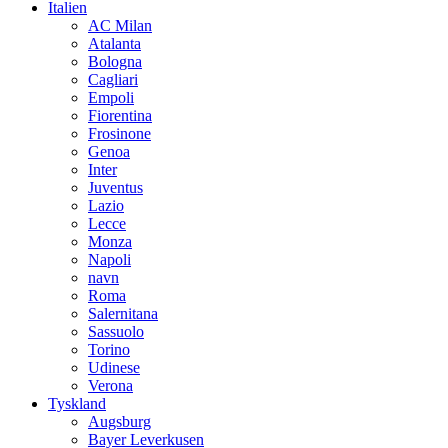
Italien
AC Milan
Atalanta
Bologna
Cagliari
Empoli
Fiorentina
Frosinone
Genoa
Inter
Juventus
Lazio
Lecce
Monza
Napoli
navn
Roma
Salernitana
Sassuolo
Torino
Udinese
Verona
Tyskland
Augsburg
Bayer Leverkusen