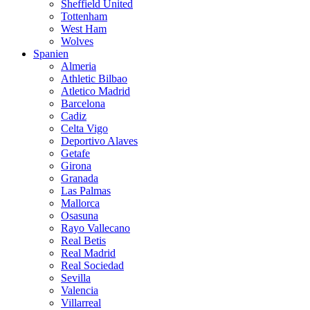
Sheffield United
Tottenham
West Ham
Wolves
Spanien
Almeria
Athletic Bilbao
Atletico Madrid
Barcelona
Cadiz
Celta Vigo
Deportivo Alaves
Getafe
Girona
Granada
Las Palmas
Mallorca
Osasuna
Rayo Vallecano
Real Betis
Real Madrid
Real Sociedad
Sevilla
Valencia
Villarreal