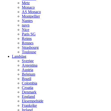
Metz
Monaco
AS Monaco
Montpellier
Nantes
navn
Nice
Paris SG
Reims
Rennes
Strasbourg
Toulouse
Landslag
Sverige
Argentina
Austria
Belgium
Brazil
Colombia
Croatia
Denmark
England
Eksempelside
Frankrike
Ireland