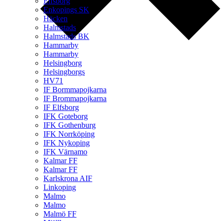
Elfsborg
Enkopings SK
Häcken
Halmstads
Halmstads BK
Hammarby
Hammarby
Helsingborg
Helsingborgs
HV71
IF Bormmapojkarna
IF Brommapojkarna
IF Elfsborg
IFK Goteborg
IFK Gothenburg
IFK Norrköping
IFK Nykoping
IFK Värnamo
Kalmar FF
Kalmar FF
Karlskrona AIF
Linkoping
Malmo
Malmo
Malmö FF