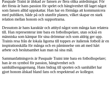
Pasquale Traini är älskad av fansen av flera olika anledningar. För
det första är hans passion för spelet och hängivenhet till laget något
som fansen alltid uppskattar. Han har en förmåga att kommunicera
med publiken, både på och utanför planen, vilket skapar en stark
relation mellan honom och supportrarna.
Dessutom är hans karaktär och attityd något som många kan relatera
till. Han representerar inte bara en fotbollsspelare, utan också en
människa som kämpar för sina drömmar och som aldrig ger upp.
Trainis resa från de lokala ligorna till toppen av italiensk fotboll är en
inspirationskälla för många och en påminnelse om att med hårt
arbete och beslutsamhet kan man nå sina mål.
Sammanfattningsvis är Pasquale Traini inte bara en fotbollsspelare;
han är en symbol för passion, hängivenhet och
samhällsengagemang. Hans bidrag till sporten och samhället har
gjort honom älskad bland fans och respekterad av kollegor.