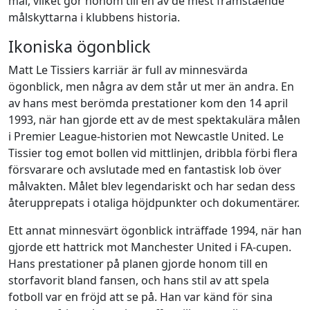
mål, vilket gör honom till en av de mest framstående
målskyttarna i klubbens historia.
Ikoniska ögonblick
Matt Le Tissiers karriär är full av minnesvärda
ögonblick, men några av dem står ut mer än andra. En
av hans mest berömda prestationer kom den 14 april
1993, när han gjorde ett av de mest spektakulära målen
i Premier League-historien mot Newcastle United. Le
Tissier tog emot bollen vid mittlinjen, dribbla förbi flera
försvarare och avslutade med en fantastisk lob över
målvakten. Målet blev legendariskt och har sedan dess
återupprepats i otaliga höjdpunkter och dokumentärer.
Ett annat minnesvärt ögonblick inträffade 1994, när han
gjorde ett hattrick mot Manchester United i FA-cupen.
Hans prestationer på planen gjorde honom till en
storfavorit bland fansen, och hans stil av att spela
fotboll var en fröjd att se på. Han var känd för sina