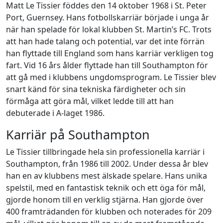
Matt Le Tissier föddes den 14 oktober 1968 i St. Peter
Port, Guernsey. Hans fotbollskarriär började i unga år
när han spelade för lokal klubben St. Martin’s FC. Trots
att han hade talang och potential, var det inte förrän
han flyttade till England som hans karriär verkligen tog
fart. Vid 16 års ålder flyttade han till Southampton för
att gå med i klubbens ungdomsprogram. Le Tissier blev
snart känd för sina tekniska färdigheter och sin
förmåga att göra mål, vilket ledde till att han
debuterade i A-laget 1986.
Karriär på Southampton
Le Tissier tillbringade hela sin professionella karriär i
Southampton, från 1986 till 2002. Under dessa år blev
han en av klubbens mest älskade spelare. Hans unika
spelstil, med en fantastisk teknik och ett öga för mål,
gjorde honom till en verklig stjärna. Han gjorde över
400 framträdanden för klubben och noterades för 209