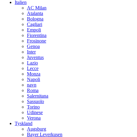
Italien
AC Milan
Atalanta
Bologna
Cagliari
Empoli
Fiorentina
Frosinone
Genoa
Inter
Juventus
Lazio
Lecce
Monza
Napoli
navn
Roma
Salernitana
Sassuolo
Torino
Udinese
Verona
Tyskland
Augsburg
Bayer Leverkusen