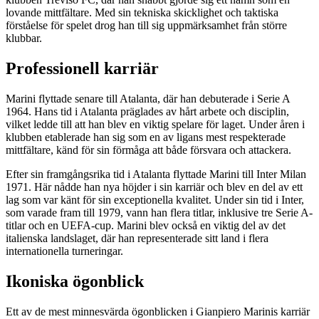
lovande mittfältare. Med sin tekniska skicklighet och taktiska
förståelse för spelet drog han till sig uppmärksamhet från större
klubbar.
Professionell karriär
Marini flyttade senare till Atalanta, där han debuterade i Serie A
1964. Hans tid i Atalanta präglades av hårt arbete och disciplin,
vilket ledde till att han blev en viktig spelare för laget. Under åren i
klubben etablerade han sig som en av ligans mest respekterade
mittfältare, känd för sin förmåga att både försvara och attackera.
Efter sin framgångsrika tid i Atalanta flyttade Marini till Inter Milan
1971. Här nådde han nya höjder i sin karriär och blev en del av ett
lag som var känt för sin exceptionella kvalitet. Under sin tid i Inter,
som varade fram till 1979, vann han flera titlar, inklusive tre Serie A-
titlar och en UEFA-cup. Marini blev också en viktig del av det
italienska landslaget, där han representerade sitt land i flera
internationella turneringar.
Ikoniska ögonblick
Ett av de mest minnesvärda ögonblicken i Gianpiero Marinis karriär