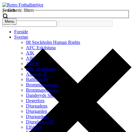
Search
Generic filters
Menu
Forside
Sverige
08 Stockholm Human Rights
AFC Eskilstuna
AIK
AIK
AIK IF
AIK Stockholm
Alingsas IF
Balltorps FF
Brommapojkarna
Brommapojkarna
Danderyds SK
Degerfors
Djurgadens
Djurgarden
Djurgardens
Djurgårdens IF
Elfsborg