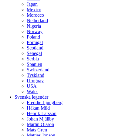
Japan
Mexico
Morocco
Netherland
Nigeria
Norway
Poland
Portugal
Scotland
Senegal
Serbia
Spanien
Switzerland
Tyskland
Uruguay
USA
Wales
Svenska legender
Freddie Ljungberg
Håkan Mild
Henrik Larsson
Johan Mjällby
Martin Olsson
Mats Gren
Mattias Jonson