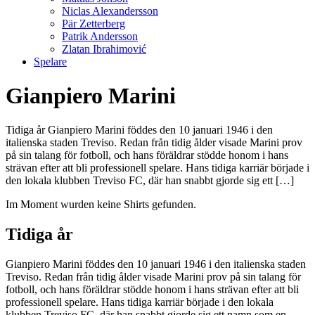
Niclas Alexandersson
Pär Zetterberg
Patrik Andersson
Zlatan Ibrahimović
Spelare
Gianpiero Marini
Tidiga år Gianpiero Marini föddes den 10 januari 1946 i den
italienska staden Treviso. Redan från tidig ålder visade Marini prov
på sin talang för fotboll, och hans föräldrar stödde honom i hans
strävan efter att bli professionell spelare. Hans tidiga karriär började i
den lokala klubben Treviso FC, där han snabbt gjorde sig ett […]
Im Moment wurden keine Shirts gefunden.
Tidiga år
Gianpiero Marini föddes den 10 januari 1946 i den italienska staden
Treviso. Redan från tidig ålder visade Marini prov på sin talang för
fotboll, och hans föräldrar stödde honom i hans strävan efter att bli
professionell spelare. Hans tidiga karriär började i den lokala
klubben Treviso FC, där han snabbt gjorde sig ett namn som en