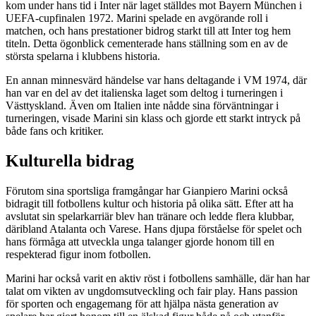
kom under hans tid i Inter när laget ställdes mot Bayern München i
UEFA-cupfinalen 1972. Marini spelade en avgörande roll i
matchen, och hans prestationer bidrog starkt till att Inter tog hem
titeln. Detta ögonblick cementerade hans ställning som en av de
största spelarna i klubbens historia.
En annan minnesvärd händelse var hans deltagande i VM 1974, där
han var en del av det italienska laget som deltog i turneringen i
Västtyskland. Även om Italien inte nådde sina förväntningar i
turneringen, visade Marini sin klass och gjorde ett starkt intryck på
både fans och kritiker.
Kulturella bidrag
Förutom sina sportsliga framgångar har Gianpiero Marini också
bidragit till fotbollens kultur och historia på olika sätt. Efter att ha
avslutat sin spelarkarriär blev han tränare och ledde flera klubbar,
däribland Atalanta och Varese. Hans djupa förståelse för spelet och
hans förmåga att utveckla unga talanger gjorde honom till en
respekterad figur inom fotbollen.
Marini har också varit en aktiv röst i fotbollens samhälle, där han har
talat om vikten av ungdomsutveckling och fair play. Hans passion
för sporten och engagemang för att hjälpa nästa generation av