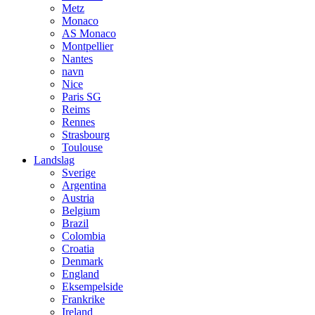
Metz
Monaco
AS Monaco
Montpellier
Nantes
navn
Nice
Paris SG
Reims
Rennes
Strasbourg
Toulouse
Landslag
Sverige
Argentina
Austria
Belgium
Brazil
Colombia
Croatia
Denmark
England
Eksempelside
Frankrike
Ireland