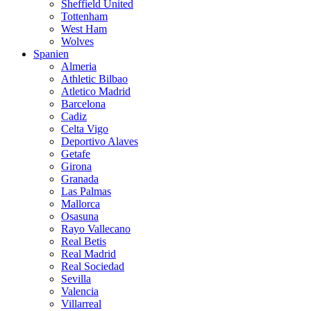
Sheffield United
Tottenham
West Ham
Wolves
Spanien
Almeria
Athletic Bilbao
Atletico Madrid
Barcelona
Cadiz
Celta Vigo
Deportivo Alaves
Getafe
Girona
Granada
Las Palmas
Mallorca
Osasuna
Rayo Vallecano
Real Betis
Real Madrid
Real Sociedad
Sevilla
Valencia
Villarreal