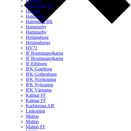
Elfsborg
Enkopings SK
Häcken
Halmstads
Halmstads BK
Hammarby
Hammarby
Helsingborg
Helsingborgs
HV71
IF Bormmapojkarna
IF Brommapojkarna
IF Elfsborg
IFK Goteborg
IFK Gothenburg
IFK Norrköping
IFK Nykoping
IFK Värnamo
Kalmar FF
Kalmar FF
Karlskrona AIF
Linkoping
Malmo
Malmo
Malmö FF