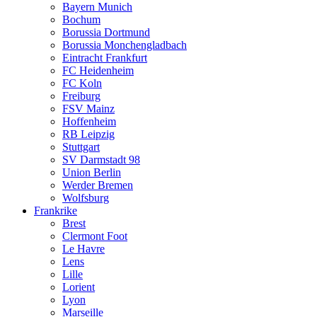
Bayern Munich
Bochum
Borussia Dortmund
Borussia Monchengladbach
Eintracht Frankfurt
FC Heidenheim
FC Koln
Freiburg
FSV Mainz
Hoffenheim
RB Leipzig
Stuttgart
SV Darmstadt 98
Union Berlin
Werder Bremen
Wolfsburg
Frankrike
Brest
Clermont Foot
Le Havre
Lens
Lille
Lorient
Lyon
Marseille