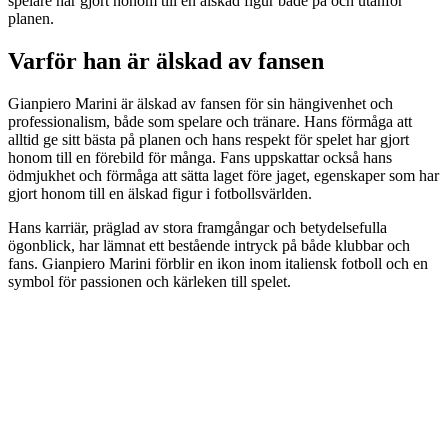
spelare har gjort honom till en älskad figur både på och utanför
planen.
Varför han är älskad av fansen
Gianpiero Marini är älskad av fansen för sin hängivenhet och
professionalism, både som spelare och tränare. Hans förmåga att
alltid ge sitt bästa på planen och hans respekt för spelet har gjort
honom till en förebild för många. Fans uppskattar också hans
ödmjukhet och förmåga att sätta laget före jaget, egenskaper som har
gjort honom till en älskad figur i fotbollsvärlden.
Hans karriär, präglad av stora framgångar och betydelsefulla
ögonblick, har lämnat ett bestående intryck på både klubbar och
fans. Gianpiero Marini förblir en ikon inom italiensk fotboll och en
symbol för passionen och kärleken till spelet.