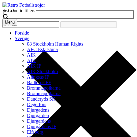
Search
Generic filters
Menu
Forside
Sverige
08 Stockholm Human Rights
AFC Eskilstuna
AIK
AIK
AIK IF
AIK Stockholm
Alingsas IF
Balltorps FF
Brommapojkarna
Brommapojkarna
Danderyds SK
Degerfors
Djurgadens
Djurgarden
Djurgardens
Djurgårdens IF
Elfsborg