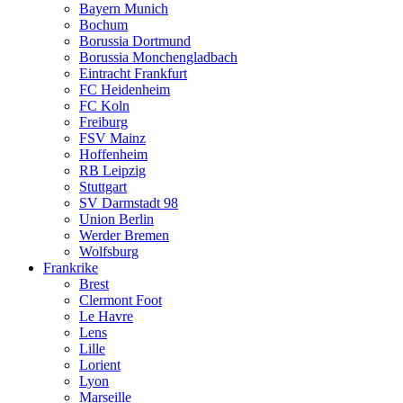
Bayern Munich
Bochum
Borussia Dortmund
Borussia Monchengladbach
Eintracht Frankfurt
FC Heidenheim
FC Koln
Freiburg
FSV Mainz
Hoffenheim
RB Leipzig
Stuttgart
SV Darmstadt 98
Union Berlin
Werder Bremen
Wolfsburg
Frankrike
Brest
Clermont Foot
Le Havre
Lens
Lille
Lorient
Lyon
Marseille