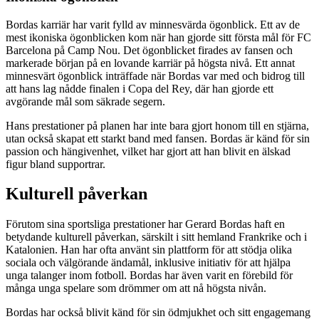
Bordas karriär har varit fylld av minnesvärda ögonblick. Ett av de
mest ikoniska ögonblicken kom när han gjorde sitt första mål för FC
Barcelona på Camp Nou. Det ögonblicket firades av fansen och
markerade början på en lovande karriär på högsta nivå. Ett annat
minnesvärt ögonblick inträffade när Bordas var med och bidrog till
att hans lag nådde finalen i Copa del Rey, där han gjorde ett
avgörande mål som säkrade segern.
Hans prestationer på planen har inte bara gjort honom till en stjärna,
utan också skapat ett starkt band med fansen. Bordas är känd för sin
passion och hängivenhet, vilket har gjort att han blivit en älskad
figur bland supportrar.
Kulturell påverkan
Förutom sina sportsliga prestationer har Gerard Bordas haft en
betydande kulturell påverkan, särskilt i sitt hemland Frankrike och i
Katalonien. Han har ofta använt sin plattform för att stödja olika
sociala och välgörande ändamål, inklusive initiativ för att hjälpa
unga talanger inom fotboll. Bordas har även varit en förebild för
många unga spelare som drömmer om att nå högsta nivån.
Bordas har också blivit känd för sin ödmjukhet och sitt engagemang