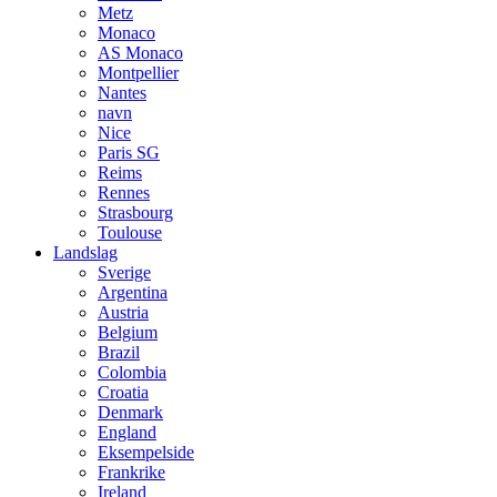
Metz
Monaco
AS Monaco
Montpellier
Nantes
navn
Nice
Paris SG
Reims
Rennes
Strasbourg
Toulouse
Landslag
Sverige
Argentina
Austria
Belgium
Brazil
Colombia
Croatia
Denmark
England
Eksempelside
Frankrike
Ireland