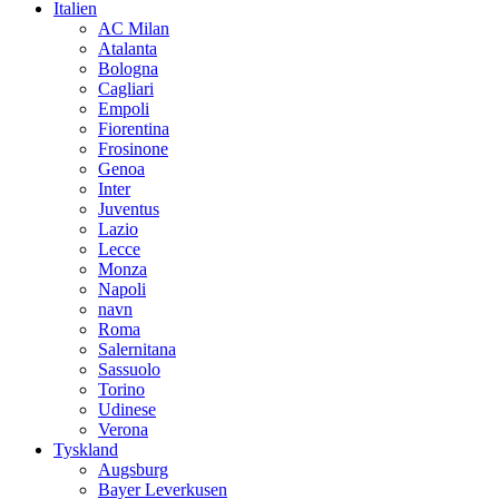
Italien
AC Milan
Atalanta
Bologna
Cagliari
Empoli
Fiorentina
Frosinone
Genoa
Inter
Juventus
Lazio
Lecce
Monza
Napoli
navn
Roma
Salernitana
Sassuolo
Torino
Udinese
Verona
Tyskland
Augsburg
Bayer Leverkusen