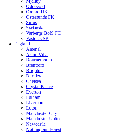
Mjällby
Oddevold
Orebro HK
Ostersunds FK
Sirius
Syrianska
Varbergs BoIS FC
Vasteras SK
England
Arsenal
Aston Villa
Bournemouth
Brentford
Brighton
Burnley
Chelsea
Crystal Palace
Everton
Fulham
Liverpool
Luton
Manchester City
Manchester United
Newcastle
Nottingham Forest