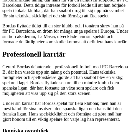
Barcelona. Detta tidiga intresse för fotboll ledde till att han började
spela i lokala klubbar, där han snabbt drog till sig uppmärksamhet
för sin tekniska skicklighet och sin förmåga att läsa spelet.
Bordas flyttade tidigt till en stor klubb, och i tonåren skrev han på
för FC Barcelona, en dröm för många unga spelare i Europa. Under
sin tid i akademin, La Masia, utvecklade han sin spelstil och
formade de färdigheter som skulle komma att definiera hans karriär.
Professionell karriär
Gerard Bordas debuterade i professionell fotboll med FC Barcelona
B, där han visade upp sin talang och potential. Hans tekniska
färdigheter och spelförståelse gjorde att han snabbt blev en viktig
spelare i laget. Bordas flyttade senare till en mindre klubb i den
spanska ligan, där han fortsatte att växa som spelare och fick
möjligheten att visa upp sig på den stora scenen.
Under sin karriär har Bordas spelat för flera klubbar, men han är
mest känd för sina insatser i den spanska ligan och hans tid i den
franska ligan. Hans spelskicklighet och förmåga att göra mål har
gjort honom till en viktig spelare för varje lag han representerat.
Ikoniska ögonblick