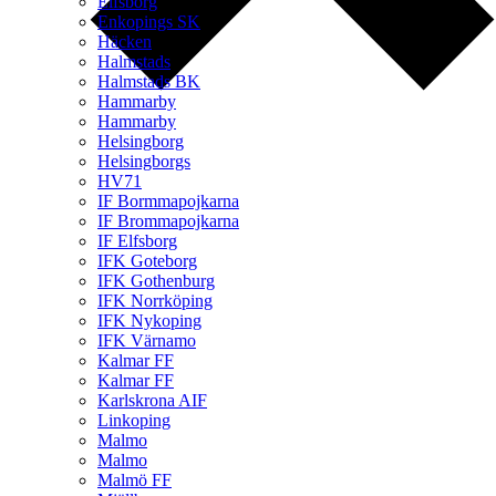
Elfsborg
Enkopings SK
Häcken
Halmstads
Halmstads BK
Hammarby
Hammarby
Helsingborg
Helsingborgs
HV71
IF Bormmapojkarna
IF Brommapojkarna
IF Elfsborg
IFK Goteborg
IFK Gothenburg
IFK Norrköping
IFK Nykoping
IFK Värnamo
Kalmar FF
Kalmar FF
Karlskrona AIF
Linkoping
Malmo
Malmo
Malmö FF