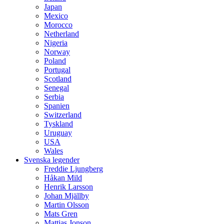
Japan
Mexico
Morocco
Netherland
Nigeria
Norway
Poland
Portugal
Scotland
Senegal
Serbia
Spanien
Switzerland
Tyskland
Uruguay
USA
Wales
Svenska legender
Freddie Ljungberg
Håkan Mild
Henrik Larsson
Johan Mjällby
Martin Olsson
Mats Gren
Mattias Jonson