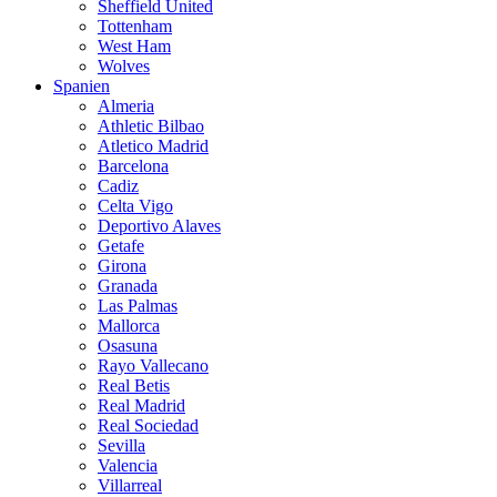
Sheffield United
Tottenham
West Ham
Wolves
Spanien
Almeria
Athletic Bilbao
Atletico Madrid
Barcelona
Cadiz
Celta Vigo
Deportivo Alaves
Getafe
Girona
Granada
Las Palmas
Mallorca
Osasuna
Rayo Vallecano
Real Betis
Real Madrid
Real Sociedad
Sevilla
Valencia
Villarreal