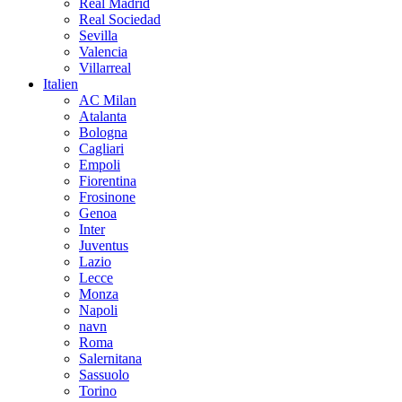
Real Madrid
Real Sociedad
Sevilla
Valencia
Villarreal
Italien
AC Milan
Atalanta
Bologna
Cagliari
Empoli
Fiorentina
Frosinone
Genoa
Inter
Juventus
Lazio
Lecce
Monza
Napoli
navn
Roma
Salernitana
Sassuolo
Torino