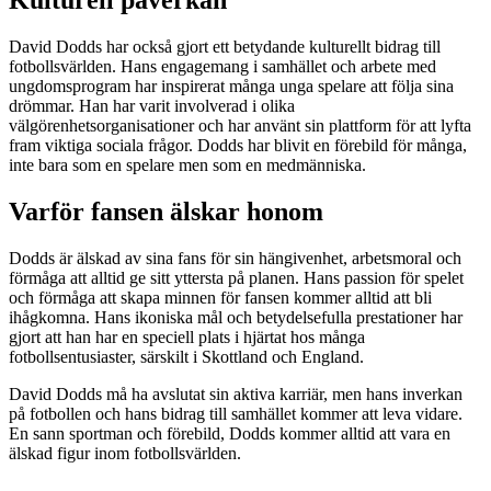
Kulturell påverkan
David Dodds har också gjort ett betydande kulturellt bidrag till
fotbollsvärlden. Hans engagemang i samhället och arbete med
ungdomsprogram har inspirerat många unga spelare att följa sina
drömmar. Han har varit involverad i olika
välgörenhetsorganisationer och har använt sin plattform för att lyfta
fram viktiga sociala frågor. Dodds har blivit en förebild för många,
inte bara som en spelare men som en medmänniska.
Varför fansen älskar honom
Dodds är älskad av sina fans för sin hängivenhet, arbetsmoral och
förmåga att alltid ge sitt yttersta på planen. Hans passion för spelet
och förmåga att skapa minnen för fansen kommer alltid att bli
ihågkomna. Hans ikoniska mål och betydelsefulla prestationer har
gjort att han har en speciell plats i hjärtat hos många
fotbollsentusiaster, särskilt i Skottland och England.
David Dodds må ha avslutat sin aktiva karriär, men hans inverkan
på fotbollen och hans bidrag till samhället kommer att leva vidare.
En sann sportman och förebild, Dodds kommer alltid att vara en
älskad figur inom fotbollsvärlden.