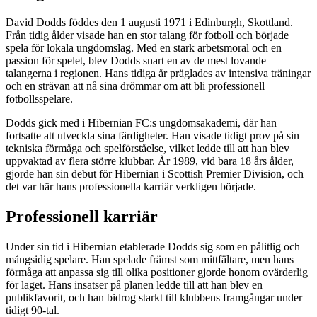
David Dodds föddes den 1 augusti 1971 i Edinburgh, Skottland.
Från tidig ålder visade han en stor talang för fotboll och började
spela för lokala ungdomslag. Med en stark arbetsmoral och en
passion för spelet, blev Dodds snart en av de mest lovande
talangerna i regionen. Hans tidiga år präglades av intensiva träningar
och en strävan att nå sina drömmar om att bli professionell
fotbollsspelare.
Dodds gick med i Hibernian FC:s ungdomsakademi, där han
fortsatte att utveckla sina färdigheter. Han visade tidigt prov på sin
tekniska förmåga och spelförståelse, vilket ledde till att han blev
uppvaktad av flera större klubbar. År 1989, vid bara 18 års ålder,
gjorde han sin debut för Hibernian i Scottish Premier Division, och
det var här hans professionella karriär verkligen började.
Professionell karriär
Under sin tid i Hibernian etablerade Dodds sig som en pålitlig och
mångsidig spelare. Han spelade främst som mittfältare, men hans
förmåga att anpassa sig till olika positioner gjorde honom ovärderlig
för laget. Hans insatser på planen ledde till att han blev en
publikfavorit, och han bidrog starkt till klubbens framgångar under
tidigt 90-tal.