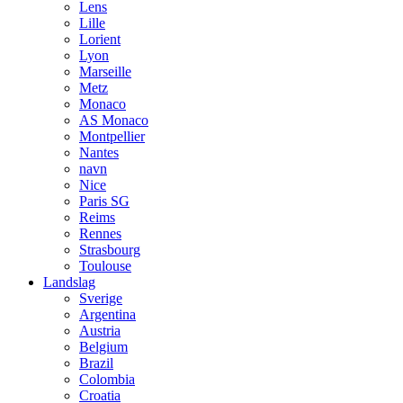
Lens
Lille
Lorient
Lyon
Marseille
Metz
Monaco
AS Monaco
Montpellier
Nantes
navn
Nice
Paris SG
Reims
Rennes
Strasbourg
Toulouse
Landslag
Sverige
Argentina
Austria
Belgium
Brazil
Colombia
Croatia