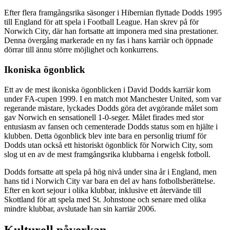
Efter flera framgångsrika säsonger i Hibernian flyttade Dodds 1995
till England för att spela i Football League. Han skrev på för
Norwich City, där han fortsatte att imponera med sina prestationer.
Denna övergång markerade en ny fas i hans karriär och öppnade
dörrar till ännu större möjlighet och konkurrens.
Ikoniska ögonblick
Ett av de mest ikoniska ögonblicken i David Dodds karriär kom
under FA-cupen 1999. I en match mot Manchester United, som var
regerande mästare, lyckades Dodds göra det avgörande målet som
gav Norwich en sensationell 1-0-seger. Målet firades med stor
entusiasm av fansen och cementerade Dodds status som en hjälte i
klubben. Detta ögonblick blev inte bara en personlig triumf för
Dodds utan också ett historiskt ögonblick för Norwich City, som
slog ut en av de mest framgångsrika klubbarna i engelsk fotboll.
Dodds fortsatte att spela på hög nivå under sina år i England, men
hans tid i Norwich City var bara en del av hans fotbollsberättelse.
Efter en kort sejour i olika klubbar, inklusive ett återvände till
Skottland för att spela med St. Johnstone och senare med olika
mindre klubbar, avslutade han sin karriär 2006.