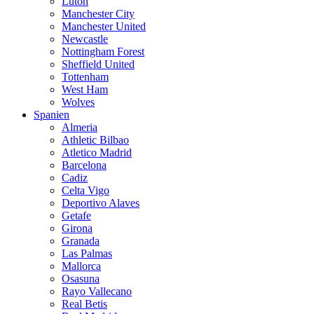
Luton
Manchester City
Manchester United
Newcastle
Nottingham Forest
Sheffield United
Tottenham
West Ham
Wolves
Spanien
Almeria
Athletic Bilbao
Atletico Madrid
Barcelona
Cadiz
Celta Vigo
Deportivo Alaves
Getafe
Girona
Granada
Las Palmas
Mallorca
Osasuna
Rayo Vallecano
Real Betis