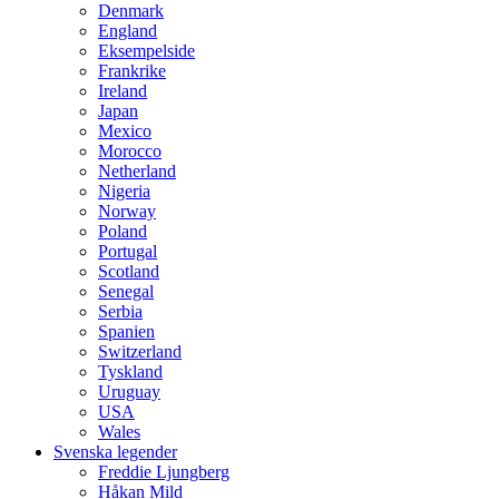
Denmark
England
Eksempelside
Frankrike
Ireland
Japan
Mexico
Morocco
Netherland
Nigeria
Norway
Poland
Portugal
Scotland
Senegal
Serbia
Spanien
Switzerland
Tyskland
Uruguay
USA
Wales
Svenska legender
Freddie Ljungberg
Håkan Mild