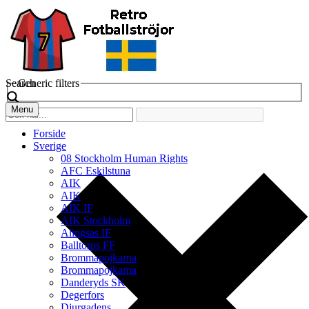
Search
Generic filters
Menu
Forside
Sverige
08 Stockholm Human Rights
AFC Eskilstuna
AIK
AIK
AIK IF
AIK Stockholm
Alingsas IF
Balltorps FF
Brommapojkarna
Brommapojkarna
Danderyds SK
Degerfors
Djurgadens