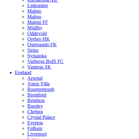
Linkoping
Malmo
Malmo
Malmö FF
Mjällby
Oddevold
Orebro HK
Ostersunds FK
Sirius
Syrianska
Varbergs BoIS FC
Vasteras SK
England
Arsenal
Aston Villa
Bournemouth
Brentford
Brighton
Burnley
Chelsea
Crystal Palace
Everton
Fulham
Liverpool