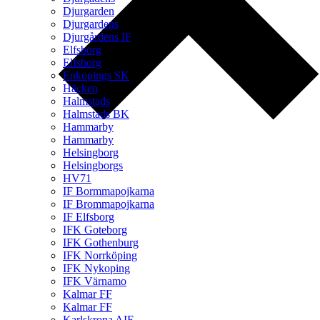
Djurgarden
Djurgardens
Djurgårdens IF
Elfsborg
Elfsborg
Enkopings SK
Häcken
Halmstads
Halmstads BK
Hammarby
Hammarby
Helsingborg
Helsingborgs
HV71
IF Bormmapojkarna
IF Brommapojkarna
IF Elfsborg
IFK Goteborg
IFK Gothenburg
IFK Norrköping
IFK Nykoping
IFK Värnamo
Kalmar FF
Kalmar FF
Karlskrona AIF