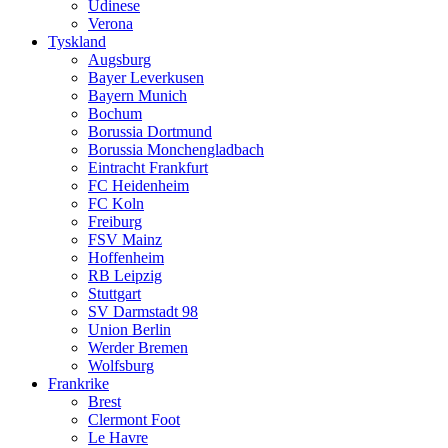
Udinese
Verona
Tyskland
Augsburg
Bayer Leverkusen
Bayern Munich
Bochum
Borussia Dortmund
Borussia Monchengladbach
Eintracht Frankfurt
FC Heidenheim
FC Koln
Freiburg
FSV Mainz
Hoffenheim
RB Leipzig
Stuttgart
SV Darmstadt 98
Union Berlin
Werder Bremen
Wolfsburg
Frankrike
Brest
Clermont Foot
Le Havre