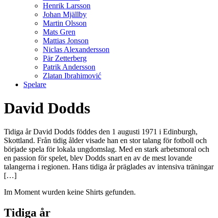
Henrik Larsson
Johan Mjällby
Martin Olsson
Mats Gren
Mattias Jonson
Niclas Alexandersson
Pär Zetterberg
Patrik Andersson
Zlatan Ibrahimović
Spelare
David Dodds
Tidiga år David Dodds föddes den 1 augusti 1971 i Edinburgh,
Skottland. Från tidig ålder visade han en stor talang för fotboll och
började spela för lokala ungdomslag. Med en stark arbetsmoral och
en passion för spelet, blev Dodds snart en av de mest lovande
talangerna i regionen. Hans tidiga år präglades av intensiva träningar
[…]
Im Moment wurden keine Shirts gefunden.
Tidiga år