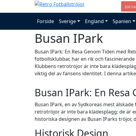
Forside
Sverige
England
Spanien
Busan IPark
Busan IPark: En Resa Genom Tiden med Retr
fotbollsklubbar, har en rik och fascinerande h
Klubbens retrotröjor är inte bara klädespla
viktig del av fansens identitet. I denna artike
Busan IPark: En Resa
Busan IPark, en av Sydkoreas mest älskade fot
retrotröjor är inte bara klädesplagg; de är e
historiska designen av Busan IParks tröjor, 
Historisk Design