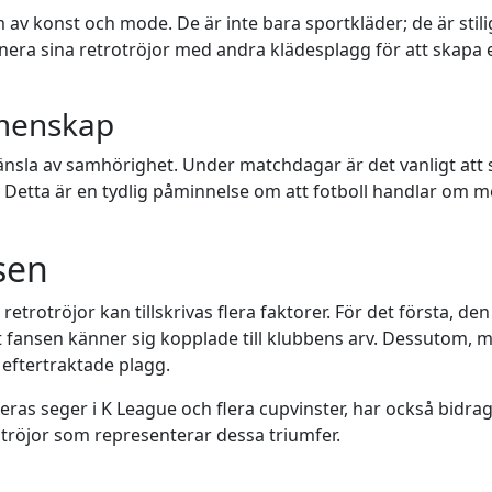
av konst och mode. De är inte bara sportkläder; de är stil
era sina retrotröjor med andra klädesplagg för att skapa en 
menskap
änsla av samhörighet. Under matchdagar är det vanligt att s
r. Detta är en tydlig påminnelse om att fotboll handlar om 
sen
etrotröjor kan tillskrivas flera faktorer. För det första, de
 fansen känner sig kopplade till klubbens arv. Dessutom, m
 eftertraktade plagg.
s seger i K League och flera cupvinster, har också bidragit t
 tröjor som representerar dessa triumfer.