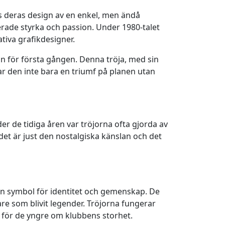
 deras design av en enkel, men ändå
iserade styrka och passion. Under 1980-talet
tiva grafikdesigner.
n för första gången. Denna tröja, med sin
ar den inte bara en triumf på planen utan
er de tidiga åren var tröjorna ofta gjorda av
et är just den nostalgiska känslan och det
 en symbol för identitet och gemenskap. De
are som blivit legender. Tröjorna fungerar
r för de yngre om klubbens storhet.