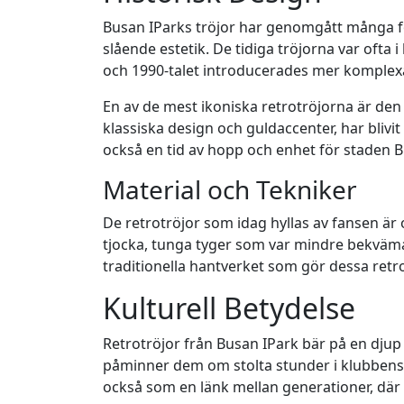
Busan IParks tröjor har genomgått många f
slående estetik. De tidiga tröjorna var ofta 
och 1990-talet introducerades mer komplexa 
En av de mest ikoniska retrotröjorna är de
klassiska design och guldaccenter, har blivi
också en tid av hopp och enhet för staden 
Material och Tekniker
De retrotröjor som idag hyllas av fansen är 
tjocka, tunga tyger som var mindre bekväma
traditionella hantverket som gör dessa retro
Kulturell Betydelse
Retrotröjor från Busan IPark bär på en djup
påminner dem om stolta stunder i klubbens hi
också som en länk mellan generationer, där 