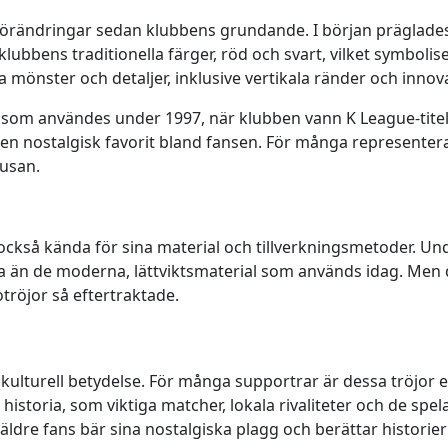
örändringar sedan klubbens grundande. I början präglades
i klubbens traditionella färger, röd och svart, vilket symbol
mönster och detaljer, inklusive vertikala ränder och innova
n som användes under 1997, när klubben vann K League-titel
t en nostalgisk favorit bland fansen. För många representer
Busan.
också kända för sina material och tillverkningsmetoder. Und
 än de moderna, lättviktsmaterial som används idag. Men d
tröjor så eftertraktade.
 kulturell betydelse. För många supportrar är dessa tröjor
storia, som viktiga matcher, lokala rivaliteter och de spel
äldre fans bär sina nostalgiska plagg och berättar historie