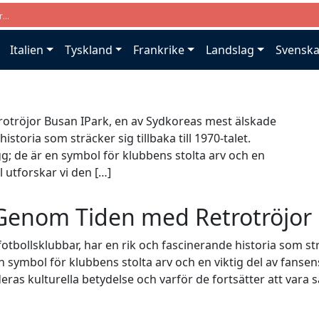
Italien
Tyskland
Frankrike
Landslag
Svenska
otröjor Busan IPark, en av Sydkoreas mest älskade
istoria som sträcker sig tillbaka till 1970-talet.
gg; de är en symbol för klubbens stolta arv och en
l utforskar vi den […]
 Genom Tiden med Retrotröjor
bollsklubbar, har en rik och fascinerande historia som sträc
n symbol för klubbens stolta arv och en viktig del av fansens
deras kulturella betydelse och varför de fortsätter att vara