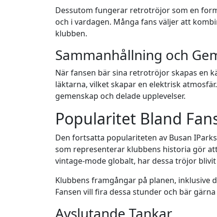
Dessutom fungerar retrotröjor som en form 
och i vardagen. Många fans väljer att kombin
klubben.
Sammanhållning och Ge
När fansen bär sina retrotröjor skapas en k
läktarna, vilket skapar en elektrisk atmosfä
gemenskap och delade upplevelser.
Popularitet Bland Fan
Den fortsatta populariteten av Busan IParks r
som representerar klubbens historia gör att
vintage-mode globalt, har dessa tröjor blivit
Klubbens framgångar på planen, inklusive dera
Fansen vill fira dessa stunder och bär gärna
Avslutande Tankar