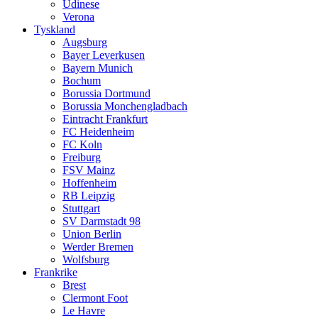
Udinese
Verona
Tyskland
Augsburg
Bayer Leverkusen
Bayern Munich
Bochum
Borussia Dortmund
Borussia Monchengladbach
Eintracht Frankfurt
FC Heidenheim
FC Koln
Freiburg
FSV Mainz
Hoffenheim
RB Leipzig
Stuttgart
SV Darmstadt 98
Union Berlin
Werder Bremen
Wolfsburg
Frankrike
Brest
Clermont Foot
Le Havre