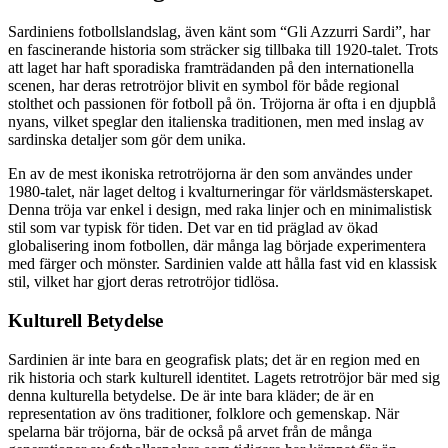
Sardiniens fotbollslandslag, även känt som “Gli Azzurri Sardi”, har
en fascinerande historia som sträcker sig tillbaka till 1920-talet. Trots
att laget har haft sporadiska framträdanden på den internationella
scenen, har deras retrotröjor blivit en symbol för både regional
stolthet och passionen för fotboll på ön. Tröjorna är ofta i en djupblå
nyans, vilket speglar den italienska traditionen, men med inslag av
sardinska detaljer som gör dem unika.
En av de mest ikoniska retrotröjorna är den som användes under
1980-talet, när laget deltog i kvalturneringar för världsmästerskapet.
Denna tröja var enkel i design, med raka linjer och en minimalistisk
stil som var typisk för tiden. Det var en tid präglad av ökad
globalisering inom fotbollen, där många lag började experimentera
med färger och mönster. Sardinien valde att hålla fast vid en klassisk
stil, vilket har gjort deras retrotröjor tidlösa.
Kulturell Betydelse
Sardinien är inte bara en geografisk plats; det är en region med en
rik historia och stark kulturell identitet. Lagets retrotröjor bär med sig
denna kulturella betydelse. De är inte bara kläder; de är en
representation av öns traditioner, folklore och gemenskap. När
spelarna bär tröjorna, bär de också på arvet från de många