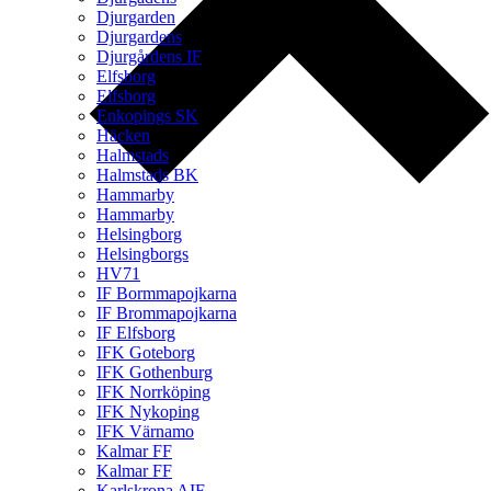
Djurgarden
Djurgardens
Djurgårdens IF
Elfsborg
Elfsborg
Enkopings SK
Häcken
Halmstads
Halmstads BK
Hammarby
Hammarby
Helsingborg
Helsingborgs
HV71
IF Bormmapojkarna
IF Brommapojkarna
IF Elfsborg
IFK Goteborg
IFK Gothenburg
IFK Norrköping
IFK Nykoping
IFK Värnamo
Kalmar FF
Kalmar FF
Karlskrona AIF