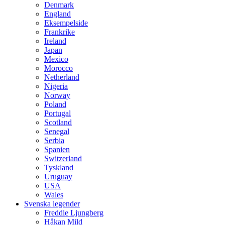
Denmark
England
Eksempelside
Frankrike
Ireland
Japan
Mexico
Morocco
Netherland
Nigeria
Norway
Poland
Portugal
Scotland
Senegal
Serbia
Spanien
Switzerland
Tyskland
Uruguay
USA
Wales
Svenska legender
Freddie Ljungberg
Håkan Mild