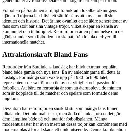
generationer av fotbollsspelare som tidigare har kämpat för ön.
Fotbollen på Sardinien är djupt förankrad i lokalbefolkningens
hjärtan. Tröjorna har blivit ett sätt för fans att knyta an till sin
identitet och historia. Det är inte ovanligt att se äldre generationer av
fans som stolt bär sina vintage-tröjor, vilket skapar en känsla av
kontinuitet och tillhörighet. Retrotröjorna är en påminnelse om de
glädjestunder som fotbollen har skapat, från lokala derbyer till
internationella matcher.
Attraktionskraft Bland Fans
Retrotröjor från Sardiniens landslag har blivit extremt populära
bland både gamla och nya fans. En av anledningarna till detta är
nostalgi. För många som växte upp på 1980- och 90-talet,
representerar dessa tröjor en tid av oskyldighet och passion för
fotbollen. Att bära en retrotröja är som att återuppleva de minnen
som är kopplade till de matcher och spelare som formade deras
ungdom.
Dessutom har retrotröjor en särskild stil som många fans finner
tilltalande. Det minimalistiska, men ändå distinkta, utseendet gör
dem lämpliga både på och utanför fotbollsplanen. Många
modeentusiaster har även insett att dessa tröjor kan kombineras med
moderna plagg för att skapa ett unikt utseende. Denna kombination