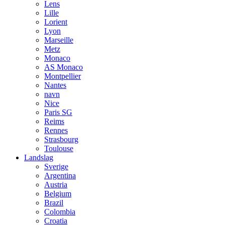
Lens
Lille
Lorient
Lyon
Marseille
Metz
Monaco
AS Monaco
Montpellier
Nantes
navn
Nice
Paris SG
Reims
Rennes
Strasbourg
Toulouse
Landslag
Sverige
Argentina
Austria
Belgium
Brazil
Colombia
Croatia