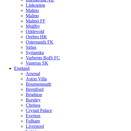
Linkoping
Malmo
Malmo
Malmö FF
Mjällby
Oddevold
Orebro HK
Ostersunds FK
Sirius
Syrianska
Varbergs BoIS FC
Vasteras SK
England
Arsenal
Aston Villa
Bournemouth
Brentford
Brighton
Burnley
Chelsea
Crystal Palace
Everton
Fulham
Liverpool