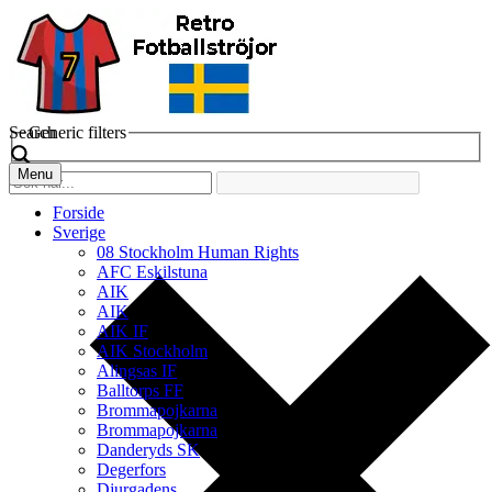
Search
Generic filters
Menu
Forside
Sverige
08 Stockholm Human Rights
AFC Eskilstuna
AIK
AIK
AIK IF
AIK Stockholm
Alingsas IF
Balltorps FF
Brommapojkarna
Brommapojkarna
Danderyds SK
Degerfors
Djurgadens