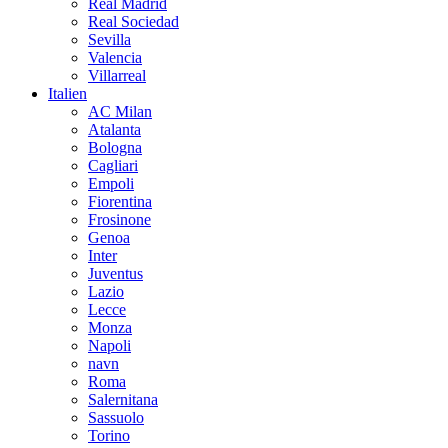
Real Madrid
Real Sociedad
Sevilla
Valencia
Villarreal
Italien
AC Milan
Atalanta
Bologna
Cagliari
Empoli
Fiorentina
Frosinone
Genoa
Inter
Juventus
Lazio
Lecce
Monza
Napoli
navn
Roma
Salernitana
Sassuolo
Torino