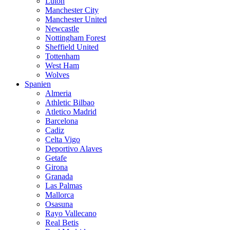
Luton
Manchester City
Manchester United
Newcastle
Nottingham Forest
Sheffield United
Tottenham
West Ham
Wolves
Spanien
Almeria
Athletic Bilbao
Atletico Madrid
Barcelona
Cadiz
Celta Vigo
Deportivo Alaves
Getafe
Girona
Granada
Las Palmas
Mallorca
Osasuna
Rayo Vallecano
Real Betis