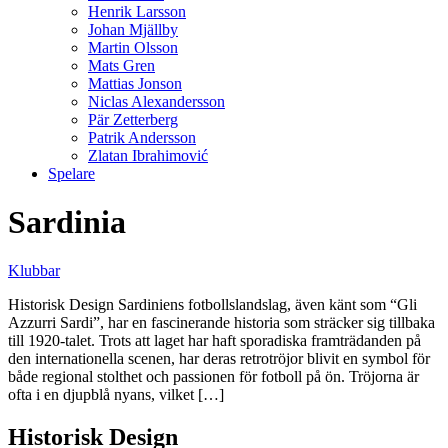
Henrik Larsson
Johan Mjällby
Martin Olsson
Mats Gren
Mattias Jonson
Niclas Alexandersson
Pär Zetterberg
Patrik Andersson
Zlatan Ibrahimović
Spelare
Sardinia
Klubbar
Historisk Design Sardiniens fotbollslandslag, även känt som “Gli
Azzurri Sardi”, har en fascinerande historia som sträcker sig tillbaka
till 1920-talet. Trots att laget har haft sporadiska framträdanden på
den internationella scenen, har deras retrotröjor blivit en symbol för
både regional stolthet och passionen för fotboll på ön. Tröjorna är
ofta i en djupblå nyans, vilket […]
Historisk Design